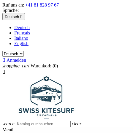
Ruf uns an:
+41 81 828 97 67
Sprache:
Deutsch

Deutsch
Français
Italiano
English

Anmelden
shopping_cart
Warenkorb
(0)

search
clear
Menü