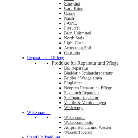
Slingshot
Core Kites
Ozone
Naish
F-ONE
Flysurfer
Bern Unlimited
North Sails
Light Corp
Armstrong Foil
Cabrinha
Reparatur und Pflege
Produkte für Reparatur und Pflege
Bar Reparatur
Bladder / Schlauchreparatur
Bridles / Waageleinen
Flugleinen
Neopren Reparatur+ Pflege
Segeltuch Reparatur
Surfboard reparatur
Ventile & Verbindungen
Werkzeuge
Wakeboarden
Wakeboards
Wakeboardboots
Aufprallschutz und Westen
Wakesurfboards
Stand Up Paddling