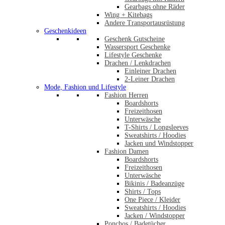
Gearbags ohne Räder
Wing + Kitebags
Andere Transportausrüstung
Geschenkideen
Geschenk Gutscheine
Wassersport Geschenke
Lifestyle Geschenke
Drachen / Lenkdrachen
Einleiner Drachen
2-Leiner Drachen
Mode, Fashion und Lifestyle
Fashion Herren
Boardshorts
Freizeithosen
Unterwäsche
T-Shirts / Longsleeves
Sweatshirts / Hoodies
Jacken und Windstopper
Fashion Damen
Boardshorts
Freizeithosen
Unterwäsche
Bikinis / Badeanzüge
Shirts / Tops
One Piece / Kleider
Sweatshirts / Hoodies
Jacken / Windstopper
Ponchos / Badetücher