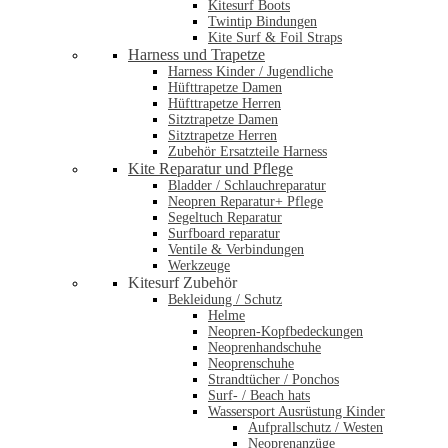
Kitesurf Boots
Twintip Bindungen
Kite Surf & Foil Straps
Harness und Trapetze
Harness Kinder / Jugendliche
Hüfttrapetze Damen
Hüfttrapetze Herren
Sitztrapetze Damen
Sitztrapetze Herren
Zubehör Ersatzteile Harness
Kite Reparatur und Pflege
Bladder / Schlauchreparatur
Neopren Reparatur+ Pflege
Segeltuch Reparatur
Surfboard reparatur
Ventile & Verbindungen
Werkzeuge
Kitesurf Zubehör
Bekleidung / Schutz
Helme
Neopren-Kopfbedeckungen
Neoprenhandschuhe
Neoprenschuhe
Strandtücher / Ponchos
Surf- / Beach hats
Wassersport Ausrüstung Kinder
Aufprallschutz / Westen
Neoprenanzüge