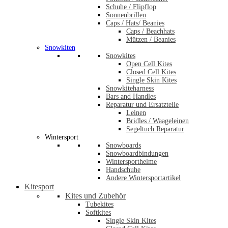
Schuhe / Flipflop
Sonnenbrillen
Caps / Hats/ Beanies
Caps / Beachhats
Mützen / Beanies
Snowkiten
Snowkites
Open Cell Kites
Closed Cell Kites
Single Skin Kites
Snowkiteharness
Bars and Handles
Reparatur und Ersatzteile
Leinen
Bridles / Waageleinen
Segeltuch Reparatur
Wintersport
Snowboards
Snowboardbindungen
Wintersporthelme
Handschuhe
Andere Wintersportartikel
Kitesport
Kites und Zubehör
Tubekites
Softkites
Single Skin Kites