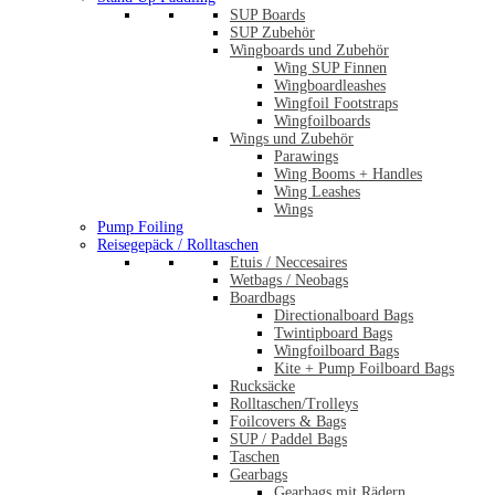
SUP Boards
SUP Zubehör
Wingboards und Zubehör
Wing SUP Finnen
Wingboardleashes
Wingfoil Footstraps
Wingfoilboards
Wings und Zubehör
Parawings
Wing Booms + Handles
Wing Leashes
Wings
Pump Foiling
Reisegepäck / Rolltaschen
Etuis / Neccesaires
Wetbags / Neobags
Boardbags
Directionalboard Bags
Twintipboard Bags
Wingfoilboard Bags
Kite + Pump Foilboard Bags
Rucksäcke
Rolltaschen/Trolleys
Foilcovers & Bags
SUP / Paddel Bags
Taschen
Gearbags
Gearbags mit Rädern