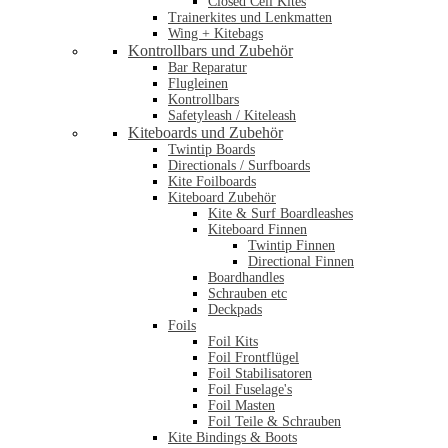
Closed Cell Kites
Trainerkites und Lenkmatten
Wing + Kitebags
Kontrollbars und Zubehör
Bar Reparatur
Flugleinen
Kontrollbars
Safetyleash / Kiteleash
Kiteboards und Zubehör
Twintip Boards
Directionals / Surfboards
Kite Foilboards
Kiteboard Zubehör
Kite & Surf Boardleashes
Kiteboard Finnen
Twintip Finnen
Directional Finnen
Boardhandles
Schrauben etc
Deckpads
Foils
Foil Kits
Foil Frontflügel
Foil Stabilisatoren
Foil Fuselage's
Foil Masten
Foil Teile & Schrauben
Kite Bindings & Boots