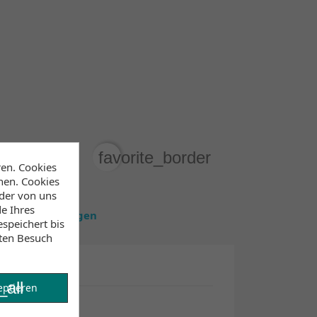
favorite_border
WARENKORB
ren. Cookies
hen. Cookies
 der von uns
e Ihres
estände anzuzeigen
speichert bis
sten Besuch
_all
eptieren