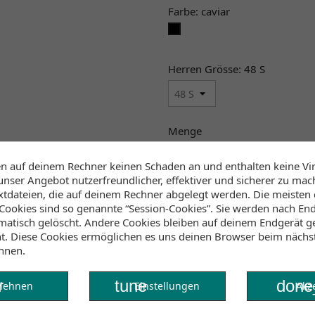
Farbe: caviar
caviar
Herren Grösse: 48 S
Menge

IN DEN 
en auf deinem Rechner keinen Schaden an und enthalten keine Vi
unser Angebot nutzerfreundlicher, effektiver und sicherer zu mac

Leider Ausverkauft!
extdateien, die auf deinem Rechner abgelegt werden. Die meisten
ookies sind so genannte “Session-Cookies”. Sie werden nach End
Klicke hier um die Lagerb
atisch gelöscht. Andere Cookies bleiben auf deinem Endgerät ge
ht. Diese Cookies ermöglichen es uns deinen Browser beim näch
nnen.
r
tune
done
lehnen
Einstellungen
Akz
r.
35101.140802