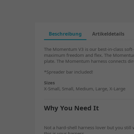
Beschreibung
Artikeldetails
The Momentum V3 is our best-in-class soft-sh
maximum freedom and flex. The Momentum of
plate. The Momentum harness connects direct
*Spreader bar included!
Sizes
X-Small, Small, Medium, Large, X-Large
Why You Need It
Not a hard-shell harness lover but you sti
this is your harness.