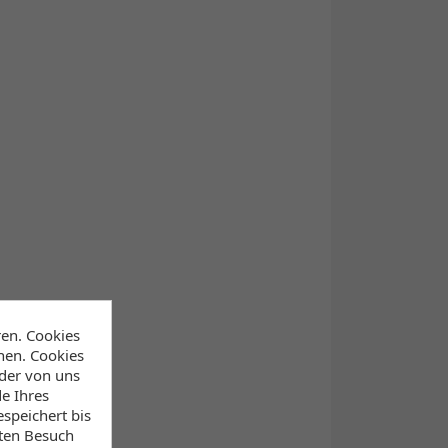
ren. Cookies
hen. Cookies
 der von uns
e Ihres
speichert bis
sten Besuch