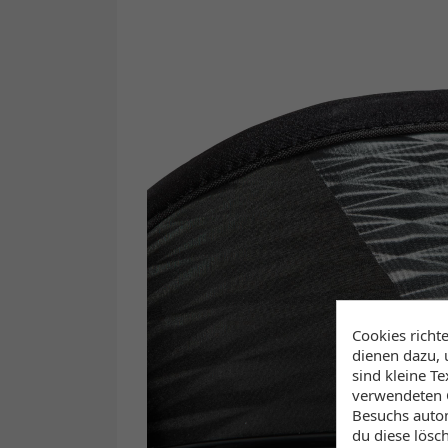
Cookies richt
dienen dazu, 
sind kleine T
verwendeten C
Besuchs autom
du diese lösc