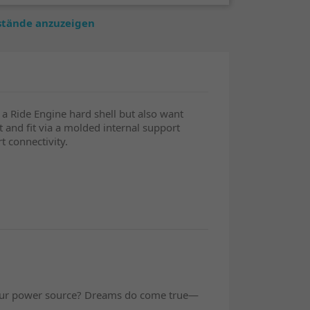
estände anzuzeigen
f a Ride Engine hard shell but also want
nd fit via a molded internal support
 connectivity.
o your power source? Dreams do come true—