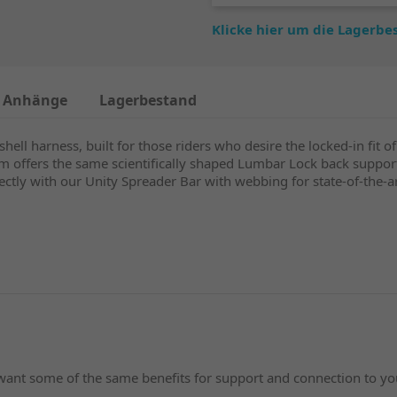
Klicke hier um die Lagerb
Anhänge
Lagerbestand
ell harness, built for those riders who desire the locked-in fit o
fers the same scientifically shaped Lumbar Lock back support a
ly with our Unity Spreader Bar with webbing for state-of-the-art
ll want some of the same benefits for support and connection t