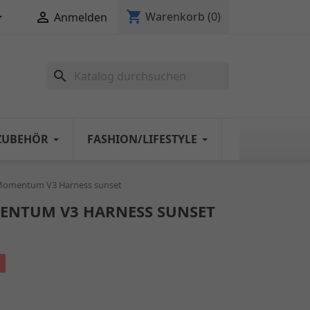
shopping_cart


Warenkorb
(0)
Anmelden
search
ZUBEHÖR
FASHION/LIFESTYLE
 Momentum V3 Harness sunset
ENTUM V3 HARNESS SUNSET