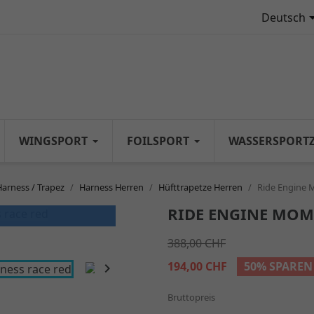
Deutsch
WINGSPORT
FOILSPORT
WASSERSPORT
Harness / Trapez
Harness Herren
Hüfttrapetze Herren
Ride Engine
RIDE ENGINE MOM
388,00 CHF
194,00 CHF
50% SPAREN

Bruttopreis