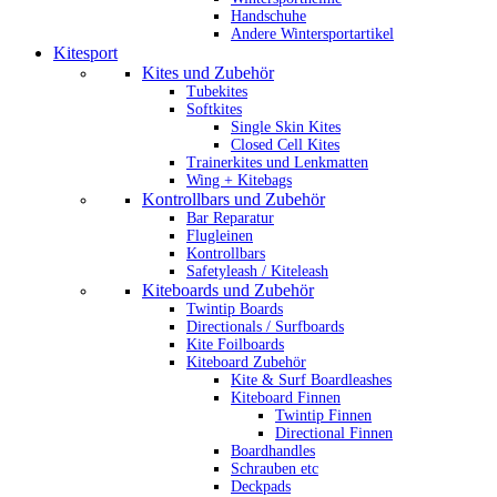
Handschuhe
Andere Wintersportartikel
Kitesport
Kites und Zubehör
Tubekites
Softkites
Single Skin Kites
Closed Cell Kites
Trainerkites und Lenkmatten
Wing + Kitebags
Kontrollbars und Zubehör
Bar Reparatur
Flugleinen
Kontrollbars
Safetyleash / Kiteleash
Kiteboards und Zubehör
Twintip Boards
Directionals / Surfboards
Kite Foilboards
Kiteboard Zubehör
Kite & Surf Boardleashes
Kiteboard Finnen
Twintip Finnen
Directional Finnen
Boardhandles
Schrauben etc
Deckpads