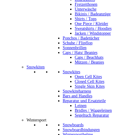
Freizeithosen
Unterwäsche
Bikinis / Badeanzüge
Shirts / Tops
One Piece / Kleider
Sweatshirts / Hoodies
Jacken / Windstopper
Ponchos / Badetücher
Schuhe / Flipflop
Sonnenbrillen
Caps / Hats/ Beanies
Caps / Beachhats
Mützen / Beanies
Snowkiten
Snowkites
Open Cell Kites
Closed Cell Kites
Single Skin Kites
Snowkiteharness
Bars and Handles
Reparatur und Ersatzteile
Leinen
Bridles / Waageleinen
Segeltuch Reparatur
Wintersport
Snowboards
Snowboardbindungen
Wintersporthelme