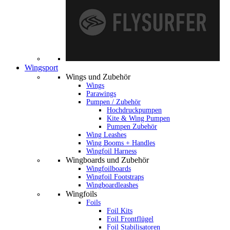
Wingsport
Wings und Zubehör
Wings
Parawings
Pumpen / Zubehör
Hochdruckpumpen
Kite & Wing Pumpen
Pumpen Zubehör
Wing Leashes
Wing Booms + Handles
Wingfoil Harness
Wingboards und Zubehör
Wingfoilboards
Wingfoil Footstraps
Wingboardleashes
Wingfoils
Foils
Foil Kits
Foil Frontflügel
Foil Stabilisatoren