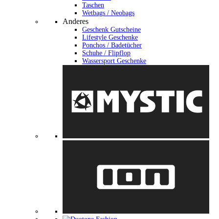
Taschen
Wetbags / Neobags
Anderes
Geschenk Gutscheine
Lifestyle Geschenke
Ponchos / Badetücher
Schuhe / Flipflop
Wassersport Geschenke