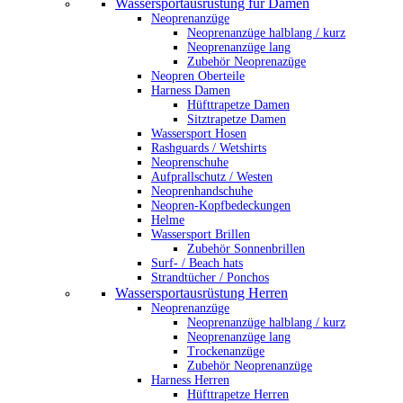
Wassersportausrüstung für Damen
Neoprenanzüge
Neoprenanzüge halblang / kurz
Neoprenanzüge lang
Zubehör Neoprenazüge
Neopren Oberteile
Harness Damen
Hüfttrapetze Damen
Sitztrapetze Damen
Wassersport Hosen
Rashguards / Wetshirts
Neoprenschuhe
Aufprallschutz / Westen
Neoprenhandschuhe
Neopren-Kopfbedeckungen
Helme
Wassersport Brillen
Zubehör Sonnenbrillen
Surf- / Beach hats
Strandtücher / Ponchos
Wassersportausrüstung Herren
Neoprenanzüge
Neoprenanzüge halblang / kurz
Neoprenanzüge lang
Trockenanzüge
Zubehör Neoprenanzüge
Harness Herren
Hüfttrapetze Herren