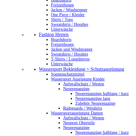
Boardshorts
Freizeithosen
Jacken / Windstopper
One Piece / Kleider
Shirts / Tops
Sweatshirts / Hoodies
Unterwäsche
Fashion Herren
Boardshorts
Freizeithosen
Jacken und Windstopper
Sweatshirts / Hoodies
T-Shirts / Longsleeves
Unterwäsche
Wassersport Bekleidung + Schutzausrüstung
Sonnenschutzmittel
Wassersport Ausrüstung Kinder
Aufprallschutz / Westen
Neoprenanzüge
Neoprenanzüge halblang / kurz
Neoprenanzüge lang
Zubehör Neoprenazüge
Rashguards / Wetshirts
Wassersportausrüstung Damen
Aufprallschutz / Westen
Neopren Oberteile
Neoprenanzüge
Neoprenanzüge halblang / kurz