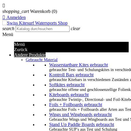

shopping_cart
Warenkorb
(0)

Anmelden
search
clear
Menü
Menü
Zurück
Andere Produkte
Gebraucht Material
Wasserstartbare Kites gebraucht
gebrauchte Test- und Schulungskites in verschied
Kontroll Bars gebraucht
gebrauchte Kitebars in verschiedenen Zuständen z
Softkites gebraucht
gebrauchte offene und geschlossenzellige Folienk
Kiteboards gebraucht
gebrauchte Twintip-, Directional- und Foil-Kiteb
Foils + Foilboards gebraucht
gebrauchte Foils + Foilboards aller Arten aus Te
Wings und Wingboards gebraucht
Gebrauchte Wings und Wingboards aus Test und
Stand Up Paddle Boards gebraucht
Gebrauchte SUP's aus Test und Schulung