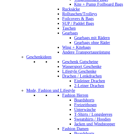
Kite + Pump Foilboard Bags
Rucksäcke
Rolltaschen/Trolleys
Foilcovers & Bags
SUP / Paddel Bags
Taschen
Gearbags
Gearbags mit Rädern
Gearbags ohne Räder
Wing + Kitebags
Andere Transportausrüstung
Geschenkideen
Geschenk Gutscheine
Wassersport Geschenke
Lifestyle Geschenke
Drachen / Lenkdrachen
Einleiner Drachen
2-Leiner Drachen
Mode, Fashion und Lifestyle
Fashion Herren
Boardshorts
Freizeithosen
Unterwäsche
T-Shirts / Longsleeves
Sweatshirts / Hoodies
Jacken und Windstopper
Fashion Damen
Boardshorts