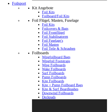
Foilsport
Kit Angebote
Foil Kits
Foilboard/Foil Kits
Foil Flügel, Masten, Fuselage
Foil Kits
Foilcovers & Bags
Foil Frontflügel
Foil Stabilisatoren
Foil Fuselage's
Foil Masten
Foil Teile & Schrauben
Foilboards
Wingfoilboard Bags
Wingfoil Footstraps
Wing Foilboards
Wake Foilboards
Surf Foilboards
Pump Foilboards
Kite Foilboards
Kite + Pump Foilboard Bags
Kite & Surf Boardleashes
Downwind Foilboards
Deckpads