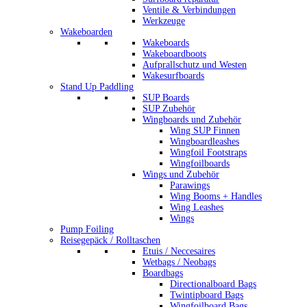
Ventile & Verbindungen
Werkzeuge
Wakeboarden
Wakeboards
Wakeboardboots
Aufprallschutz und Westen
Wakesurfboards
Stand Up Paddling
SUP Boards
SUP Zubehör
Wingboards und Zubehör
Wing SUP Finnen
Wingboardleashes
Wingfoil Footstraps
Wingfoilboards
Wings und Zubehör
Parawings
Wing Booms + Handles
Wing Leashes
Wings
Pump Foiling
Reisegepäck / Rolltaschen
Etuis / Neccesaires
Wetbags / Neobags
Boardbags
Directionalboard Bags
Twintipboard Bags
Wingfoilboard Bags