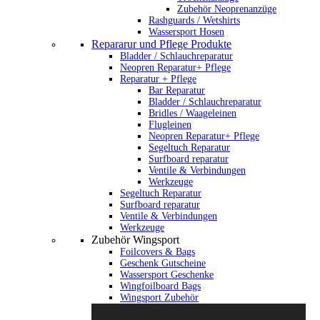
Zubehör Neoprenanzüge
Rashguards / Wetshirts
Wassersport Hosen
Repararur und Pflege Produkte
Bladder / Schlauchreparatur
Neopren Reparatur+ Pflege
Reparatur + Pflege
Bar Reparatur
Bladder / Schlauchreparatur
Bridles / Waageleinen
Flugleinen
Neopren Reparatur+ Pflege
Segeltuch Reparatur
Surfboard reparatur
Ventile & Verbindungen
Werkzeuge
Segeltuch Reparatur
Surfboard reparatur
Ventile & Verbindungen
Werkzeuge
Zubehör Wingsport
Foilcovers & Bags
Geschenk Gutscheine
Wassersport Geschenke
Wingfoilboard Bags
Wingsport Zubehör