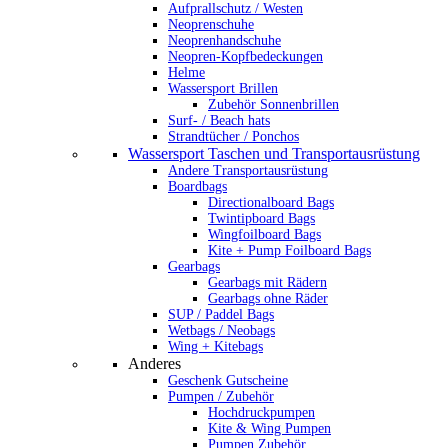
Aufprallschutz / Westen
Neoprenschuhe
Neoprenhandschuhe
Neopren-Kopfbedeckungen
Helme
Wassersport Brillen
Zubehör Sonnenbrillen
Surf- / Beach hats
Strandtücher / Ponchos
Wassersport Taschen und Transportausrüstung
Andere Transportausrüstung
Boardbags
Directionalboard Bags
Twintipboard Bags
Wingfoilboard Bags
Kite + Pump Foilboard Bags
Gearbags
Gearbags mit Rädern
Gearbags ohne Räder
SUP / Paddel Bags
Wetbags / Neobags
Wing + Kitebags
Anderes
Geschenk Gutscheine
Pumpen / Zubehör
Hochdruckpumpen
Kite & Wing Pumpen
Pumpen Zubehör