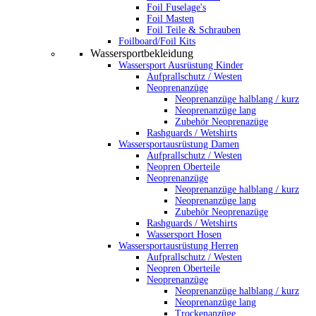
Foil Fuselage's
Foil Masten
Foil Teile & Schrauben
Foilboard/Foil Kits
Wassersportbekleidung
Wassersport Ausrüstung Kinder
Aufprallschutz / Westen
Neoprenanzüge
Neoprenanzüge halblang / kurz
Neoprenanzüge lang
Zubehör Neoprenazüge
Rashguards / Wetshirts
Wassersportausrüstung Damen
Aufprallschutz / Westen
Neopren Oberteile
Neoprenanzüge
Neoprenanzüge halblang / kurz
Neoprenanzüge lang
Zubehör Neoprenazüge
Rashguards / Wetshirts
Wassersport Hosen
Wassersportausrüstung Herren
Aufprallschutz / Westen
Neopren Oberteile
Neoprenanzüge
Neoprenanzüge halblang / kurz
Neoprenanzüge lang
Trockenanzüge