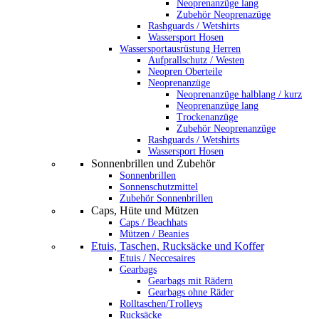
Neoprenanzüge lang
Zubehör Neoprenazüge
Rashguards / Wetshirts
Wassersport Hosen
Wassersportausrüstung Herren
Aufprallschutz / Westen
Neopren Oberteile
Neoprenanzüge
Neoprenanzüge halblang / kurz
Neoprenanzüge lang
Trockenanzüge
Zubehör Neoprenanzüge
Rashguards / Wetshirts
Wassersport Hosen
Sonnenbrillen und Zubehör
Sonnenbrillen
Sonnenschutzmittel
Zubehör Sonnenbrillen
Caps, Hüte und Mützen
Caps / Beachhats
Mützen / Beanies
Etuis, Taschen, Rucksäcke und Koffer
Etuis / Neccesaires
Gearbags
Gearbags mit Rädern
Gearbags ohne Räder
Rolltaschen/Trolleys
Rucksäcke