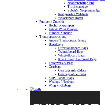
Neoprenanzüge lang
Trockenanzüge
Zubehör Neoprenanzüge
Rashguards / Wetshirts
Wassersport Hosen
Pumpen / Zubehör
Hochdruckpumpen
Kite & Wing Pumpen
Pumpen Zubehör
Transportausrüstung
Andere Transportausrüstung
Boardbags
Directionalboard Bags
Twintipboard Bags
Wingfoilboard Bags
Kite + Pump Foilboard Bags
Foilcovers & Bags
Gearbags
Gearbags mit Rädern
Gearbags ohne Räder
SUP / Paddel Bags
Wetbags / Neobags
Wing + Kitebags