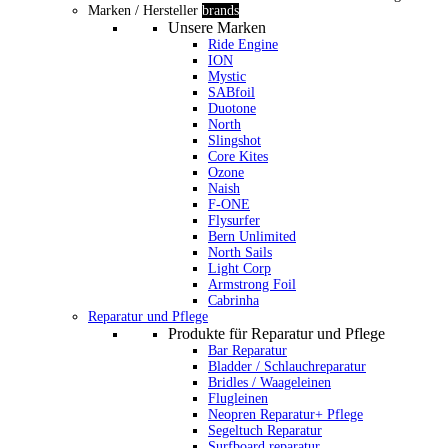
Marken / Hersteller
brands
Unsere Marken
Ride Engine
ION
Mystic
SABfoil
Duotone
North
Slingshot
Core Kites
Ozone
Naish
F-ONE
Flysurfer
Bern Unlimited
North Sails
Light Corp
Armstrong Foil
Cabrinha
Reparatur und Pflege
Produkte für Reparatur und Pflege
Bar Reparatur
Bladder / Schlauchreparatur
Bridles / Waageleinen
Flugleinen
Neopren Reparatur+ Pflege
Segeltuch Reparatur
Surfboard reparatur