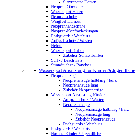
Sitztrapetze Herren
Neopren Oberteile
Wassersport Hosen
Neoprenschuhe
Wingfoil Harness
Neoprenhandschuhe
Neopren-Kopfbedeckungen
Rashguards / Wetshirts
Aufprallschutz / Westen
Helme
Wassersport Brillen
Zubehör Sonnenbrillen
Surf- / Beach hats
Strandtücher / Ponchos
Wassersport Ausrüstung für Kinder & Jugendliche
Neoprenanzüge
Neoprenanzüge halblang / kurz
Neoprenanzüge lang
Zubehör Neoprenazüge
Wassersport Ausrüstung Kinder
Aufprallschutz / Westen
Neoprenanzüge
Neoprenanzüge halblang / kurz
Neoprenanzüge lang
Zubehör Neoprenazüge
Rashguards / Wetshirts
Rashguards / Wetshirts
Harness Kinder / Jugendliche