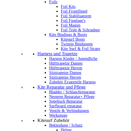
Foils
Foil Kits
Foil Frontflügel
Foil Stabilisatoren
Foil Fuselage's
Foil Masten
Foil Teile & Schrauben
Kite Bindings & Boots
Kitesurf Boots
Twintip Bindungen
Kite Surf & Foil Straps
Harness und Trapetze
Harness Kinder / Jugendliche
Hüfttrapetze Damen
Hüfttrapetze Herren
Sitztrapetze Damen
Sitztrapetze Herren
Zubehör Ersatzteile Harness
Kite Reparatur und Pflege
Bladder / Schlauchreparatur
Neopren Reparatur+ Pflege
Segeltuch Reparatur
Surfboard reparatur
Ventile & Verbindungen
Werkzeuge
Kitesurf Zubehör
Bekleidung / Schutz
Helme