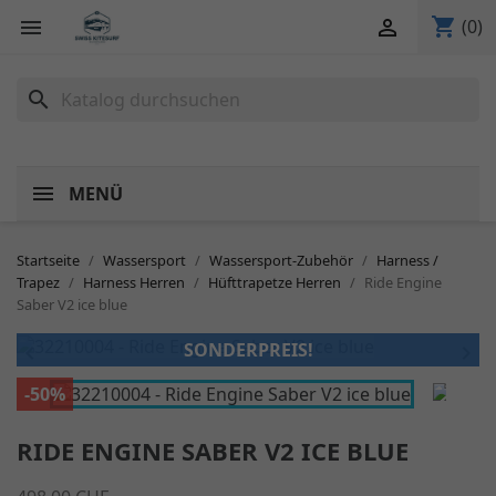
shopping_cart


(0)
search
MENÜ
Startseite
Wassersport
Wassersport-Zubehör
Harness /
Trapez
Harness Herren
Hüfttrapetze Herren
Ride Engine
Saber V2 ice blue
SONDERPREIS!


-50%
RIDE ENGINE SABER V2 ICE BLUE