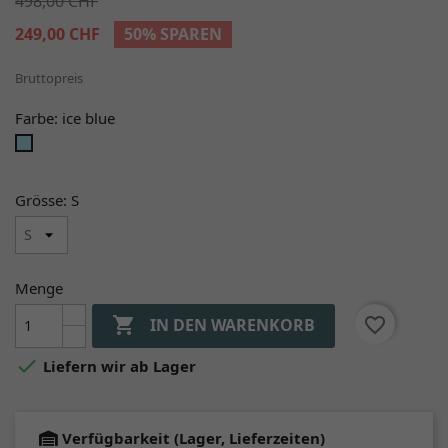
498,00 CHF
249,00 CHF
50% SPAREN
Bruttopreis
Farbe: ice blue
ice
blue
Grösse: S
Menge

favorite_border
IN DEN WARENKORB

Liefern wir ab Lager
Verfügbarkeit (Lager, Lieferzeiten)