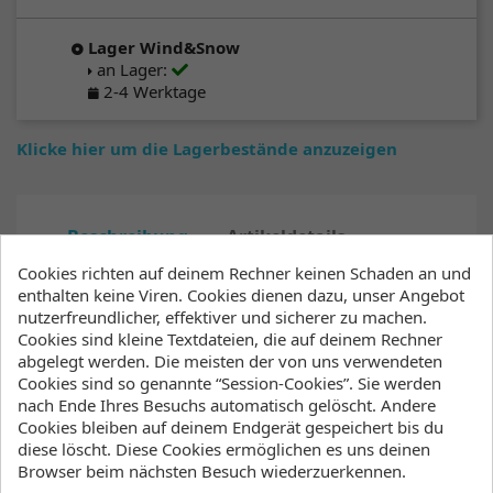
Lager Wind&Snow
an Lager
:
2-4 Werktage
Klicke hier um die Lagerbestände anzuzeigen
Beschreibung
Artikeldetails
Anhänge
Cookies richten auf deinem Rechner keinen Schaden an und
enthalten keine Viren. Cookies dienen dazu, unser Angebot
Lagerbestand
nutzerfreundlicher, effektiver und sicherer zu machen.
Cookies sind kleine Textdateien, die auf deinem Rechner
Das
mid Flex
Trapez inkl
abgelegt werden. Die meisten der von uns verwendeten
Cookies sind so genannte “Session-Cookies”. Sie werden
Spreaderbar
nach Ende Ihres Besuchs automatisch gelöscht. Andere
Die goldene Mitte. Das Saber liegt bezogen auf den
Cookies bleiben auf deinem Endgerät gespeichert bis du
Härtegrad zwischen den Modellen Elite und
diese löscht. Diese Cookies ermöglichen es uns deinen
Momentum. Durch die aus Verbundmaterial im
Browser beim nächsten Besuch wiederzuerkennen.
Spritzgussverfahren hergestellte Rückenplatte glänzt