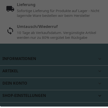
Lieferung
Sofortige Lieferung für Produkte auf Lager - Nicht
lagernde Ware bestellen wir beim Hersteller
Umtausch/Wiederruf
10 Tage ab Verkaufsdatum. Vergünstigte Artikel
werden nur zu 80% vergütet bei Rückgabe
INFORMATIONEN

ARTIKEL

DEIN KONTO

SHOP-EINSTELLUNGEN
keyboard_arrow_down