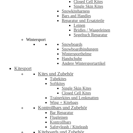
Closed Cell Kites
Single Skin Kites
Snowkiteharness
Bars and Handles
Reparatur und Ersatzteile
Leinen
Bridles / Waageleinen
Segeltuch Reparatur
Wintersport
Snowboards
Snowboardbindungen
Wintersporthelme
Handschuhe
Andere Wintersportartikel
Kitesport
Kites und Zubehör
Tubekites
Softkites
Single Skin Kites
Closed Cell Kites
Trainerkites und Lenkmatten
Wing + Kitebags
Kontrollbars und Zubehör
Bar Reparatur
Flugleinen
Kontrollbars
Safetyleash / Kiteleash
Kiteboards und Zubehör