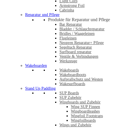
Light Corp
Armstrong Foil
Cabrinha
Reparatur und Pflege
Produkte für Reparatur und Pflege
Bar Reparatur
Bladder / Schlauchreparatur
Bridles / Waageleinen
Flugleinen
Neopren Reparatur+ Pflege
Segeltuch Reparatur
Surfboard reparatur
Ventile & Verbindungen
Werkzeuge
Wakeboarden
Wakeboards
Wakeboardboots
Aufprallschutz und Westen
Wakesurfboards
Stand Up Paddling
SUP Boards
SUP Zubehör
Wingboards und Zubehör
Wing SUP Finnen
Wingboardleashes
Wingfoil Footstraps
Wingfoilboards
Wings und Zubehör