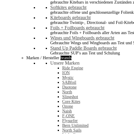
gebrauchte Kitebars in verschiedenen Zuständen z
Softkites gebraucht
gebrauchte offene und geschlossenzellige Folienk
Kiteboards gebraucht
gebrauchte Twintip-, Directional- und Foil-Kiteb
Foils + Foilboards gebraucht
gebrauchte Foils + Foilboards aller Arten aus Te
Wings und Wingboards gebraucht
Gebrauchte Wings und Wingboards aus Test und
Stand Up Paddle Boards gebraucht
Gebrauchte SUP's aus Test und Schulung
Marken / Hersteller
brands
Unsere Marken
Ride Engine
ION
Mystic
SABfoil
Duotone
North
Slingshot
Core Kites
Ozone
Naish
F-ONE
Flysurfer
Bern Unlimited
North Sails