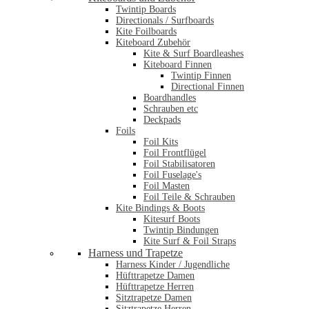
Twintip Boards
Directionals / Surfboards
Kite Foilboards
Kiteboard Zubehör
Kite & Surf Boardleashes
Kiteboard Finnen
Twintip Finnen
Directional Finnen
Boardhandles
Schrauben etc
Deckpads
Foils
Foil Kits
Foil Frontflügel
Foil Stabilisatoren
Foil Fuselage's
Foil Masten
Foil Teile & Schrauben
Kite Bindings & Boots
Kitesurf Boots
Twintip Bindungen
Kite Surf & Foil Straps
Harness und Trapetze
Harness Kinder / Jugendliche
Hüfttrapetze Damen
Hüfttrapetze Herren
Sitztrapetze Damen
Sitztrapetze Herren