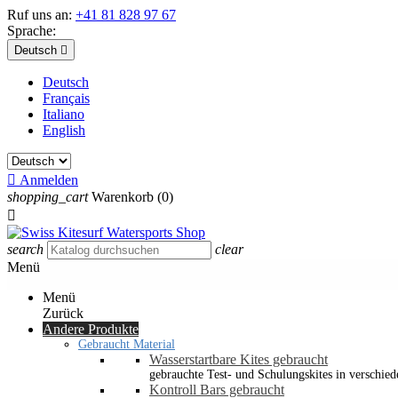
Ruf uns an:
+41 81 828 97 67
Sprache:
Deutsch

Deutsch
Français
Italiano
English

Anmelden
shopping_cart
Warenkorb
(0)

search
clear
Menü
Menü
Zurück
Andere Produkte
Gebraucht Material
Wasserstartbare Kites gebraucht
gebrauchte Test- und Schulungskites in verschied
Kontroll Bars gebraucht