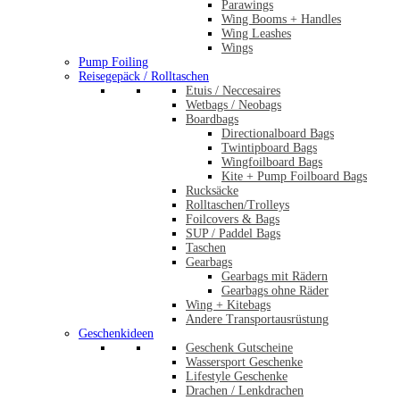
Parawings
Wing Booms + Handles
Wing Leashes
Wings
Pump Foiling
Reisegepäck / Rolltaschen
Etuis / Neccesaires
Wetbags / Neobags
Boardbags
Directionalboard Bags
Twintipboard Bags
Wingfoilboard Bags
Kite + Pump Foilboard Bags
Rucksäcke
Rolltaschen/Trolleys
Foilcovers & Bags
SUP / Paddel Bags
Taschen
Gearbags
Gearbags mit Rädern
Gearbags ohne Räder
Wing + Kitebags
Andere Transportausrüstung
Geschenkideen
Geschenk Gutscheine
Wassersport Geschenke
Lifestyle Geschenke
Drachen / Lenkdrachen