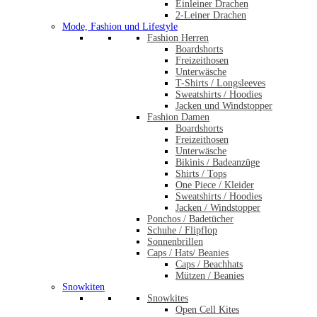
Einleiner Drachen
2-Leiner Drachen
Mode, Fashion und Lifestyle
Fashion Herren
Boardshorts
Freizeithosen
Unterwäsche
T-Shirts / Longsleeves
Sweatshirts / Hoodies
Jacken und Windstopper
Fashion Damen
Boardshorts
Freizeithosen
Unterwäsche
Bikinis / Badeanzüge
Shirts / Tops
One Piece / Kleider
Sweatshirts / Hoodies
Jacken / Windstopper
Ponchos / Badetücher
Schuhe / Flipflop
Sonnenbrillen
Caps / Hats/ Beanies
Caps / Beachhats
Mützen / Beanies
Snowkiten
Snowkites
Open Cell Kites