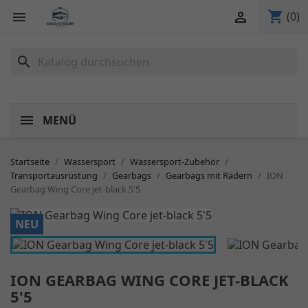
shopping_cart


(0)
search
MENÜ
Startseite
Wassersport
Wassersport-Zubehör
Transportausrüstung
Gearbags
Gearbags mit Rädern
ION
Gearbag Wing Core jet-black 5'5
NEU
ION GEARBAG WING CORE JET-BLACK
5'5