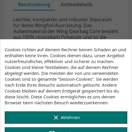
Beschreibung
Artikeldetails
Leichter, kompakter und robuster Stauraum
für deine Wingfoil-Ausrüstung. Das
Außenmaterial der Wing Gearbag Core besteht
aus 100% recyceltem Polyester und ist die
ideale Wahl für alle, die ihr Equipment
kompakt auf Reisen mitnehmen wollen. Die
Cookies richten auf deinem Rechner keinen Schaden an und
leichte Bauweise und die hochbelastbaren
enthalten keine Viren. Cookies dienen dazu, unser Angebot
Rollen sorgen dafür, dass du mit dem Wing
nutzerfreundlicher, effektiver und sicherer zu machen.
Gearbag Core mühelos von A nach B rollst.
Cookies sind kleine Textdateien, die auf deinem Rechner
100% recyceltes PU Coated Nylon 600D
abgelegt werden. Die meisten der von uns verwendeten
Toploader mit Reißverschluss Inklusive kleiner
Cookies sind so genannte “Session-Cookies”. Sie werden
Tasche für dein Werkzeug
nach Ende Ihres Besuchs automatisch gelöscht. Andere
Wesentliche Eigenschaften
Cookies bleiben auf deinem Endgerät gespeichert bis du
diese löscht. Diese Cookies ermöglichen es uns deinen
Leichtgewicht
Browser beim nächsten Besuch wiederzuerkennen.
Bestmöglicher Schutz für dein Equipment ohne
dass das Übergepack deine Urlaubskasse sprengt –
clear
das ermöglicht die super leichte
Ablehnen
Schaumstoffpolsterung zusammen mit
Ripstopmaterial.