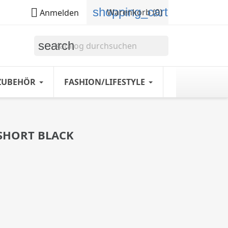
shopping_cart

Warenkorb
(0)
Anmelden
search
ZUBEHÖR
FASHION/LIFESTYLE
 SHORT BLACK