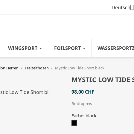

Deutsch
WINGSPORT
FOILSPORT
WASSERSPORT
ion Herren
Freizeithosen
Mystic Low Tide Short black
MYSTIC LOW TIDE
98,00 CHF
Bruttopreis
Farbe: black
black