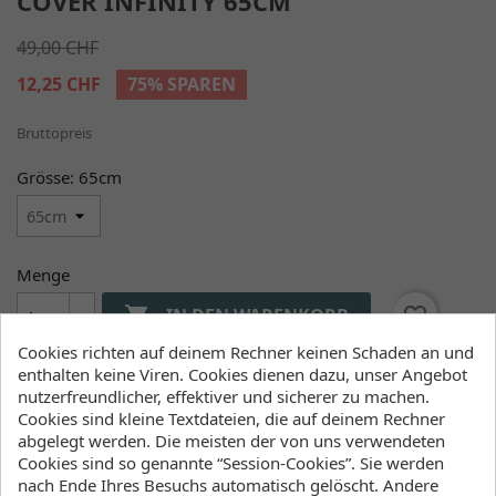
COVER INFINITY 65CM
49,00 CHF
12,25 CHF
75% SPAREN
Bruttopreis
Grösse: 65cm
Menge

favorite_border
IN DEN WARENKORB
Cookies richten auf deinem Rechner keinen Schaden an und

Liefern wir ab Lager
enthalten keine Viren. Cookies dienen dazu, unser Angebot
nutzerfreundlicher, effektiver und sicherer zu machen.
Cookies sind kleine Textdateien, die auf deinem Rechner
abgelegt werden. Die meisten der von uns verwendeten
Verfügbarkeit (Lager, Lieferzeiten)
Cookies sind so genannte “Session-Cookies”. Sie werden
nach Ende Ihres Besuchs automatisch gelöscht. Andere