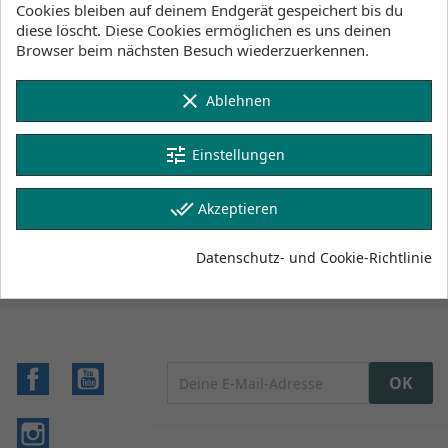
Lager Wind&Snow
Cookies bleiben auf deinem Endgerät gespeichert bis du
an Lager
:
diese löscht. Diese Cookies ermöglichen es uns deinen
2-4 Werktage
Browser beim nächsten Besuch wiederzuerkennen.
Klicke hier um die Lagerbestände anzuzeigen
clear
Ablehnen
tune
Einstellungen
Beschreibung
Artikeldetails
done_all
Lagerbestand
Akzeptieren
Datenschutz- und Cookie-Richtlinie
Facebook
YouTube
Instagram