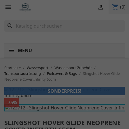
shopping_cart


(0)
search
MENÜ
Startseite
Wassersport
Wassersport-Zubehör
Transportausrüstung
Foilcovers & Bags
Slingshot Hover Glide
Neoprene Cover Infinity 65cm
SONDERPREIS!
-75%
SLINGSHOT HOVER GLIDE NEOPRENE