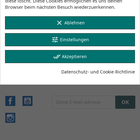
diese löscht. Diese Cookies ermöglichen es uns deinen
Browser beim nächsten Besuch wiederzuerkennen.
Klicke hier um die Lagerbestände anzuzeigen
clear
Ablehnen
Beschreibung
Artikeldetails
tune
Einstellungen
Lagerbestand
done_all
Akzeptieren
Datenschutz- und Cookie-Richtlinie
Facebook
YouTube
Instagram