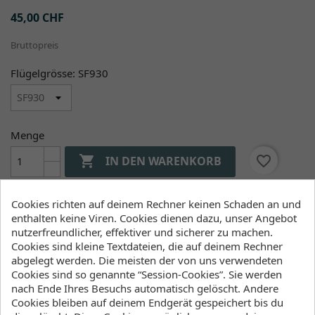
45,00 CHF
Bruttopreis
Flügelgrösse: SF930
Menge

favorite_border
IN DEN WARENKORB

Liefern wir ab Lager
Cookies richten auf deinem Rechner keinen Schaden an und
enthalten keine Viren. Cookies dienen dazu, unser Angebot
nutzerfreundlicher, effektiver und sicherer zu machen.
Verfügbarkeit (Lager, Lieferzeiten)
Cookies sind kleine Textdateien, die auf deinem Rechner
abgelegt werden. Die meisten der von uns verwendeten
Cookies sind so genannte “Session-Cookies”. Sie werden
Lager Wind&Snow
nach Ende Ihres Besuchs automatisch gelöscht. Andere
an Lager
:
Cookies bleiben auf deinem Endgerät gespeichert bis du
2-4 Werktage