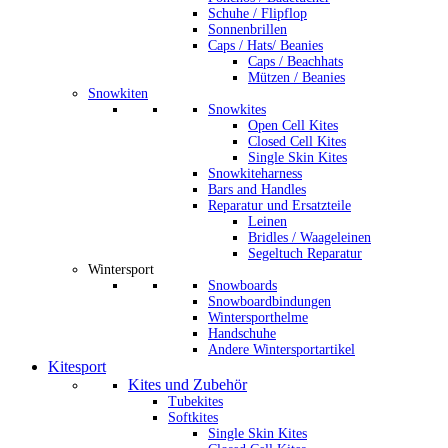
Schuhe / Flipflop
Sonnenbrillen
Caps / Hats/ Beanies
Caps / Beachhats
Mützen / Beanies
Snowkiten
Snowkites
Open Cell Kites
Closed Cell Kites
Single Skin Kites
Snowkiteharness
Bars and Handles
Reparatur und Ersatzteile
Leinen
Bridles / Waageleinen
Segeltuch Reparatur
Wintersport
Snowboards
Snowboardbindungen
Wintersporthelme
Handschuhe
Andere Wintersportartikel
Kitesport
Kites und Zubehör
Tubekites
Softkites
Single Skin Kites