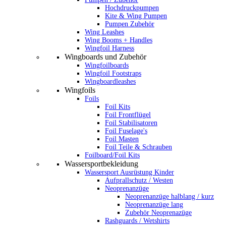
Hochdruckpumpen
Kite & Wing Pumpen
Pumpen Zubehör
Wing Leashes
Wing Booms + Handles
Wingfoil Harness
Wingboards und Zubehör
Wingfoilboards
Wingfoil Footstraps
Wingboardleashes
Wingfoils
Foils
Foil Kits
Foil Frontflügel
Foil Stabilisatoren
Foil Fuselage's
Foil Masten
Foil Teile & Schrauben
Foilboard/Foil Kits
Wassersportbekleidung
Wassersport Ausrüstung Kinder
Aufprallschutz / Westen
Neoprenanzüge
Neoprenanzüge halblang / kurz
Neoprenanzüge lang
Zubehör Neoprenazüge
Rashguards / Wetshirts