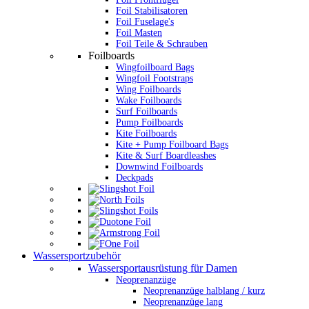
Foil Stabilisatoren
Foil Fuselage's
Foil Masten
Foil Teile & Schrauben
Foilboards
Wingfoilboard Bags
Wingfoil Footstraps
Wing Foilboards
Wake Foilboards
Surf Foilboards
Pump Foilboards
Kite Foilboards
Kite + Pump Foilboard Bags
Kite & Surf Boardleashes
Downwind Foilboards
Deckpads
Wassersportzubehör
Wassersportausrüstung für Damen
Neoprenanzüge
Neoprenanzüge halblang / kurz
Neoprenanzüge lang