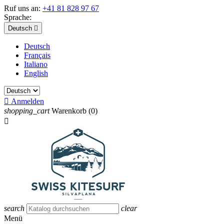
Ruf uns an:
+41 81 828 97 67
Sprache:
Deutsch

Deutsch
Français
Italiano
English

Anmelden
shopping_cart
Warenkorb
(0)

search
clear
Menü