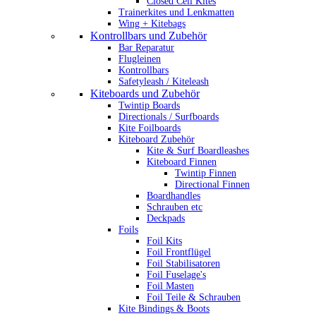
Closed Cell Kites
Trainerkites und Lenkmatten
Wing + Kitebags
Kontrollbars und Zubehör
Bar Reparatur
Flugleinen
Kontrollbars
Safetyleash / Kiteleash
Kiteboards und Zubehör
Twintip Boards
Directionals / Surfboards
Kite Foilboards
Kiteboard Zubehör
Kite & Surf Boardleashes
Kiteboard Finnen
Twintip Finnen
Directional Finnen
Boardhandles
Schrauben etc
Deckpads
Foils
Foil Kits
Foil Frontflügel
Foil Stabilisatoren
Foil Fuselage's
Foil Masten
Foil Teile & Schrauben
Kite Bindings & Boots