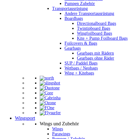
Pumpen Zubehör
Transportausrüstung
Andere Transportausrüstung
Boardbags
Directionalboard Bags
Twintipboard Bags
Wingfoilboard Bags
Kite + Pump Foilboard Bags
Foilcovers & Bags
Gearbags
Gearbags mit Rädern
Gearbags ohne Räder
SUP / Paddel Bags
Wetbags / Neobags
Wing + Kitebags
Wingsport
Wings und Zubehör
Wings
Parawings
Pumpen / Zubehör