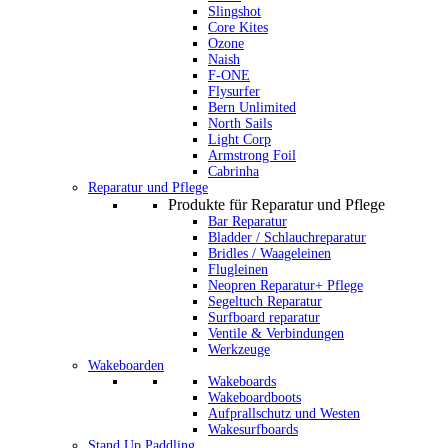
Slingshot
Core Kites
Ozone
Naish
F-ONE
Flysurfer
Bern Unlimited
North Sails
Light Corp
Armstrong Foil
Cabrinha
Reparatur und Pflege
Produkte für Reparatur und Pflege
Bar Reparatur
Bladder / Schlauchreparatur
Bridles / Waageleinen
Flugleinen
Neopren Reparatur+ Pflege
Segeltuch Reparatur
Surfboard reparatur
Ventile & Verbindungen
Werkzeuge
Wakeboarden
Wakeboards
Wakeboardboots
Aufprallschutz und Westen
Wakesurfboards
Stand Up Paddling