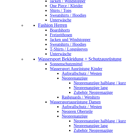
Jacken / Windstopper
One Piece / Kleider
Shirts / Tops
Sweatshirts / Hoodies
Unterwäsche
Fashion Herren
Boardshorts
Freizeithosen
Jacken und Windstopper
Sweatshirts / Hoodies
T-Shirts / Longsleeves
Unterwäsche
Wassersport Bekleidung + Schutzausrüstung
Sonnenschutzmittel
Wassersport Ausrüstung Kinder
Aufprallschutz / Westen
Neoprenanzüge
Neoprenanzüge halblang / kurz
Neoprenanzüge lang
Zubehör Neoprenazüge
Rashguards / Wetshirts
Wassersportausrüstung Damen
Aufprallschutz / Westen
Neopren Oberteile
Neoprenanzüge
Neoprenanzüge halblang / kurz
Neoprenanzüge lang
Zubehör Neoprenazüge