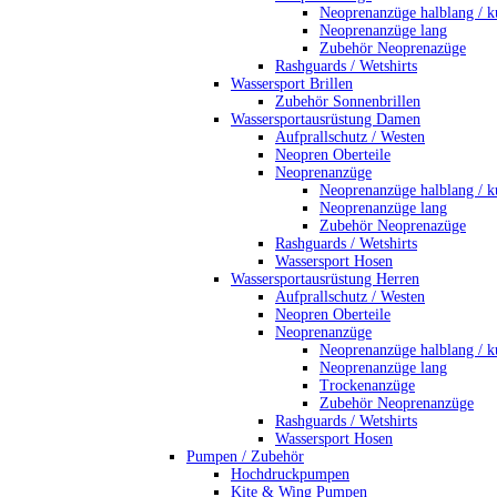
Neoprenanzüge halblang / k
Neoprenanzüge lang
Zubehör Neoprenazüge
Rashguards / Wetshirts
Wassersport Brillen
Zubehör Sonnenbrillen
Wassersportausrüstung Damen
Aufprallschutz / Westen
Neopren Oberteile
Neoprenanzüge
Neoprenanzüge halblang / k
Neoprenanzüge lang
Zubehör Neoprenazüge
Rashguards / Wetshirts
Wassersport Hosen
Wassersportausrüstung Herren
Aufprallschutz / Westen
Neopren Oberteile
Neoprenanzüge
Neoprenanzüge halblang / k
Neoprenanzüge lang
Trockenanzüge
Zubehör Neoprenanzüge
Rashguards / Wetshirts
Wassersport Hosen
Pumpen / Zubehör
Hochdruckpumpen
Kite & Wing Pumpen