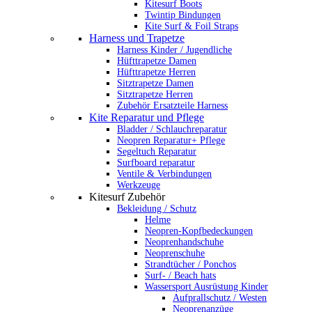
Kitesurf Boots
Twintip Bindungen
Kite Surf & Foil Straps
Harness und Trapetze
Harness Kinder / Jugendliche
Hüfttrapetze Damen
Hüfttrapetze Herren
Sitztrapetze Damen
Sitztrapetze Herren
Zubehör Ersatzteile Harness
Kite Reparatur und Pflege
Bladder / Schlauchreparatur
Neopren Reparatur+ Pflege
Segeltuch Reparatur
Surfboard reparatur
Ventile & Verbindungen
Werkzeuge
Kitesurf Zubehör
Bekleidung / Schutz
Helme
Neopren-Kopfbedeckungen
Neoprenhandschuhe
Neoprenschuhe
Strandtücher / Ponchos
Surf- / Beach hats
Wassersport Ausrüstung Kinder
Aufprallschutz / Westen
Neoprenanzüge