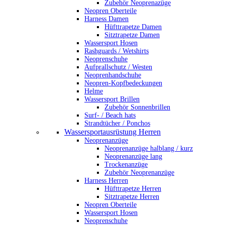
Zubehör Neoprenazüge
Neopren Oberteile
Harness Damen
Hüfttrapetze Damen
Sitztrapetze Damen
Wassersport Hosen
Rashguards / Wetshirts
Neoprenschuhe
Aufprallschutz / Westen
Neoprenhandschuhe
Neopren-Kopfbedeckungen
Helme
Wassersport Brillen
Zubehör Sonnenbrillen
Surf- / Beach hats
Strandtücher / Ponchos
Wassersportausrüstung Herren
Neoprenanzüge
Neoprenanzüge halblang / kurz
Neoprenanzüge lang
Trockenanzüge
Zubehör Neoprenanzüge
Harness Herren
Hüfttrapetze Herren
Sitztrapetze Herren
Neopren Oberteile
Wassersport Hosen
Neoprenschuhe