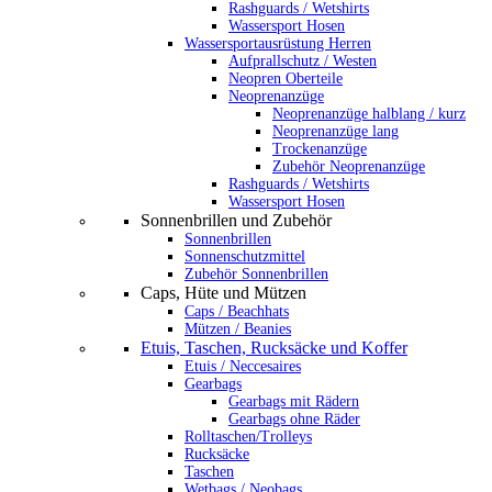
Rashguards / Wetshirts
Wassersport Hosen
Wassersportausrüstung Herren
Aufprallschutz / Westen
Neopren Oberteile
Neoprenanzüge
Neoprenanzüge halblang / kurz
Neoprenanzüge lang
Trockenanzüge
Zubehör Neoprenanzüge
Rashguards / Wetshirts
Wassersport Hosen
Sonnenbrillen und Zubehör
Sonnenbrillen
Sonnenschutzmittel
Zubehör Sonnenbrillen
Caps, Hüte und Mützen
Caps / Beachhats
Mützen / Beanies
Etuis, Taschen, Rucksäcke und Koffer
Etuis / Neccesaires
Gearbags
Gearbags mit Rädern
Gearbags ohne Räder
Rolltaschen/Trolleys
Rucksäcke
Taschen
Wetbags / Neobags