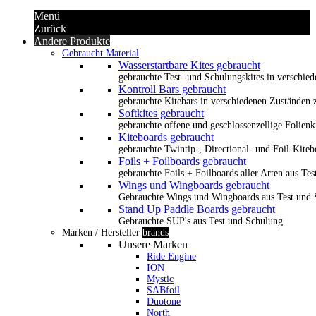
Menü
Zurück
Andere Produkte
Gebraucht Material
Wasserstartbare Kites gebraucht
gebrauchte Test- und Schulungskites in verschied
Kontroll Bars gebraucht
gebrauchte Kitebars in verschiedenen Zuständen z
Softkites gebraucht
gebrauchte offene und geschlossenzellige Folienk
Kiteboards gebraucht
gebrauchte Twintip-, Directional- und Foil-Kiteb
Foils + Foilboards gebraucht
gebrauchte Foils + Foilboards aller Arten aus Te
Wings und Wingboards gebraucht
Gebrauchte Wings und Wingboards aus Test und
Stand Up Paddle Boards gebraucht
Gebrauchte SUP's aus Test und Schulung
Marken / Hersteller
brands
Unsere Marken
Ride Engine
ION
Mystic
SABfoil
Duotone
North