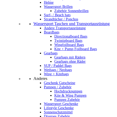
Helme
Wassersport Brillen
Zubehör Sonnenbrillen
Surf- / Beach hats
Strandtücher / Ponchos
Wassersport Taschen und Transportausrüstung
Andere Transportausrüstung
Boardbags
Directionalboard Bags
Twintipboard Bags
Wingfoilboard Bags
Kite + Pump Foilboard Bags
Gearbags
Gearbags mit Rädern
Gearbags ohne Räder
SUP / Paddel Bags
Wetbags / Neobags
Wing + Kitebags
Anderes
Geschenk Gutscheine
Pumpen / Zubehör
Hochdruckpumpen
Kite & Wing Pumpen
Pumpen Zubehör
Wassersport Geschenke
Lifestyle Geschenke
Sonnenschutzmittel
Diverses Zubehör