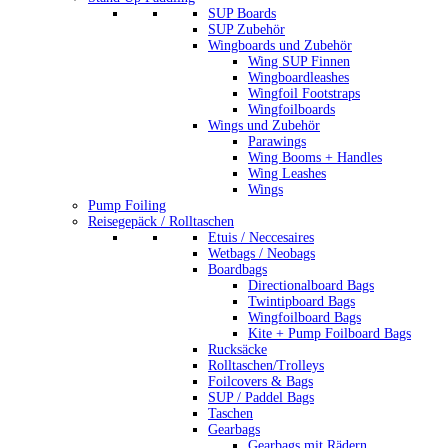
SUP Boards
SUP Zubehör
Wingboards und Zubehör
Wing SUP Finnen
Wingboardleashes
Wingfoil Footstraps
Wingfoilboards
Wings und Zubehör
Parawings
Wing Booms + Handles
Wing Leashes
Wings
Pump Foiling
Reisegepäck / Rolltaschen
Etuis / Neccesaires
Wetbags / Neobags
Boardbags
Directionalboard Bags
Twintipboard Bags
Wingfoilboard Bags
Kite + Pump Foilboard Bags
Rucksäcke
Rolltaschen/Trolleys
Foilcovers & Bags
SUP / Paddel Bags
Taschen
Gearbags
Gearbags mit Rädern