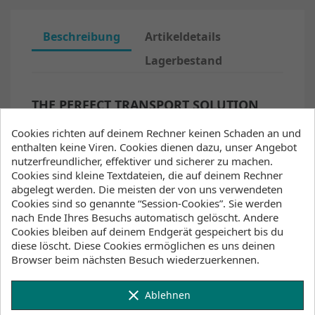
Beschreibung
Artikeldetails
Lagerbestand
THE PERFECT TRANSPORT SOLUTION
FOR YOUR DISASSEMBLED WING
HYDROFOIL
Cookies richten auf deinem Rechner keinen Schaden an und
enthalten keine Viren. Cookies dienen dazu, unser Angebot
When it comes to transporting your foil set-up,
nutzerfreundlicher, effektiver und sicherer zu machen.
there are various solutions for protecting your
Cookies sind kleine Textdateien, die auf deinem Rechner
foil on the way to, or from, the beach. When
abgelegt werden. Die meisten der von uns verwendeten
the foil is disassembled, CORE protective
Cookies sind so genannte “Session-Cookies”. Sie werden
covers are available for each component,
nach Ende Ihres Besuchs automatisch gelöscht. Andere
which can be fixed with Velcro in a secure
Cookies bleiben auf deinem Endgerät gespeichert bis du
position in the foil bag. Alternatively, you can
diese löscht. Diese Cookies ermöglichen es uns deinen
use the wingsuit to optimally protect your
Browser beim nächsten Besuch wiederzuerkennen.
hydrofoil when it’s fully assembled.
Padded bags for protection and transport of
clear
Ablehnen
each individual wing hydrofoil component.