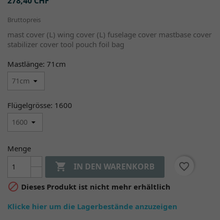
278,40 CHF
Bruttopreis
mast cover (L) wing cover (L) fuselage cover mastbase cover
stabilizer cover tool pouch foil bag
Mastlänge: 71cm
Flügelgrösse: 1600
Menge

favorite_border
IN DEN WARENKORB

Dieses Produkt ist nicht mehr erhältlich
Klicke hier um die Lagerbestände anzuzeigen