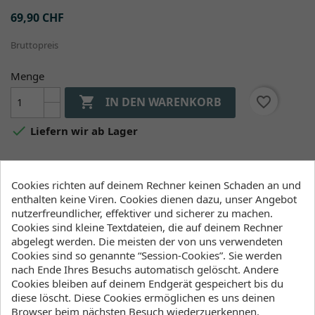
69,90 CHF
Bruttopreis
Menge

favorite_border
IN DEN WARENKORB

Liefern wir ab Lager
Verfügbarkeit (Lager, Lieferzeiten)
Cookies richten auf deinem Rechner keinen Schaden an und
enthalten keine Viren. Cookies dienen dazu, unser Angebot
nutzerfreundlicher, effektiver und sicherer zu machen.
Duotone Schweiz
Cookies sind kleine Textdateien, die auf deinem Rechner
an Lager
:
abgelegt werden. Die meisten der von uns verwendeten
2-5 Werktage
Cookies sind so genannte “Session-Cookies”. Sie werden
nach Ende Ihres Besuchs automatisch gelöscht. Andere
Cookies bleiben auf deinem Endgerät gespeichert bis du
diese löscht. Diese Cookies ermöglichen es uns deinen
Browser beim nächsten Besuch wiederzuerkennen.