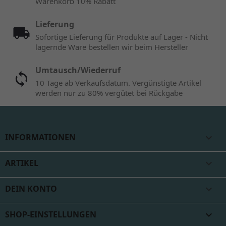
Warenkorb 10% Rabatt
Lieferung
Sofortige Lieferung für Produkte auf Lager - Nicht
lagernde Ware bestellen wir beim Hersteller
Umtausch/Wiederruf
10 Tage ab Verkaufsdatum. Vergünstigte Artikel
werden nur zu 80% vergütet bei Rückgabe
INFORMATIONEN

ARTIKEL

DEIN KONTO

SHOP-EINSTELLUNGEN
keyboard_arrow_down