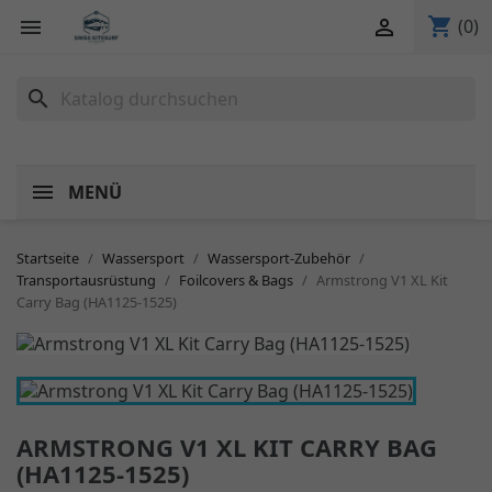
shopping_cart


(0)
search
MENÜ
Startseite
Wassersport
Wassersport-Zubehör
Transportausrüstung
Foilcovers & Bags
Armstrong V1 XL Kit
Carry Bag (HA1125-1525)
ARMSTRONG V1 XL KIT CARRY BAG
(HA1125-1525)