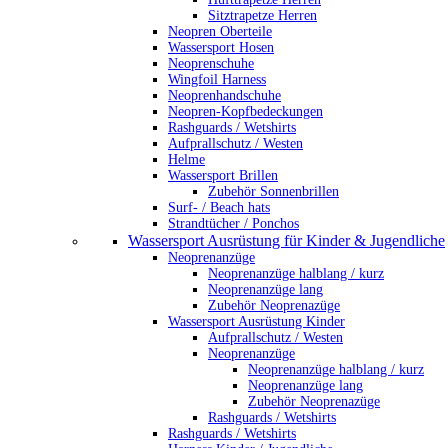
Sitztrapetze Herren
Neopren Oberteile
Wassersport Hosen
Neoprenschuhe
Wingfoil Harness
Neoprenhandschuhe
Neopren-Kopfbedeckungen
Rashguards / Wetshirts
Aufprallschutz / Westen
Helme
Wassersport Brillen
Zubehör Sonnenbrillen
Surf- / Beach hats
Strandtücher / Ponchos
Wassersport Ausrüstung für Kinder & Jugendliche
Neoprenanzüge
Neoprenanzüge halblang / kurz
Neoprenanzüge lang
Zubehör Neoprenazüge
Wassersport Ausrüstung Kinder
Aufprallschutz / Westen
Neoprenanzüge
Neoprenanzüge halblang / kurz
Neoprenanzüge lang
Zubehör Neoprenazüge
Rashguards / Wetshirts
Rashguards / Wetshirts