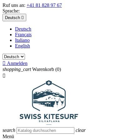
Ruf uns an:
+41 81 828 97 67
Sprache:
Deutsch

Deutsch
Français
Italiano
English

Anmelden
shopping_cart
Warenkorb
(0)

search
clear
Menü