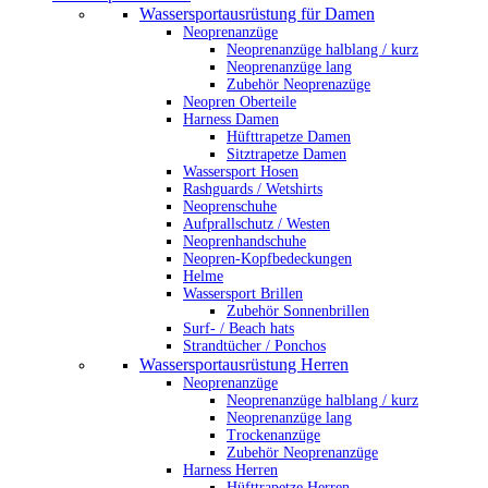
Wassersportausrüstung für Damen
Neoprenanzüge
Neoprenanzüge halblang / kurz
Neoprenanzüge lang
Zubehör Neoprenazüge
Neopren Oberteile
Harness Damen
Hüfttrapetze Damen
Sitztrapetze Damen
Wassersport Hosen
Rashguards / Wetshirts
Neoprenschuhe
Aufprallschutz / Westen
Neoprenhandschuhe
Neopren-Kopfbedeckungen
Helme
Wassersport Brillen
Zubehör Sonnenbrillen
Surf- / Beach hats
Strandtücher / Ponchos
Wassersportausrüstung Herren
Neoprenanzüge
Neoprenanzüge halblang / kurz
Neoprenanzüge lang
Trockenanzüge
Zubehör Neoprenanzüge
Harness Herren
Hüfttrapetze Herren