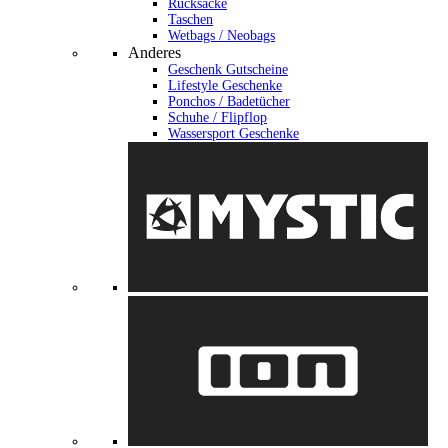
Rucksäcke
Taschen
Wetbags / Neobags
Anderes
Geschenk Gutscheine
Lifestyle Geschenke
Ponchos / Badetücher
Schuhe / Flipflop
Wassersport Geschenke