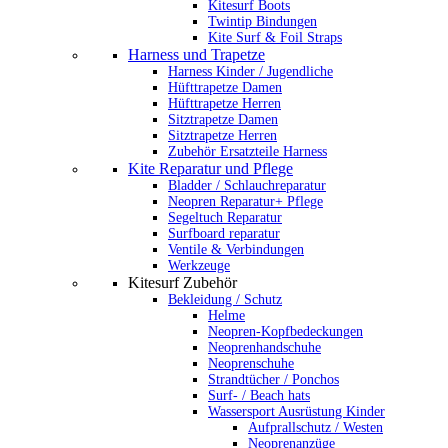
Kitesurf Boots
Twintip Bindungen
Kite Surf & Foil Straps
Harness und Trapetze
Harness Kinder / Jugendliche
Hüfttrapetze Damen
Hüfttrapetze Herren
Sitztrapetze Damen
Sitztrapetze Herren
Zubehör Ersatzteile Harness
Kite Reparatur und Pflege
Bladder / Schlauchreparatur
Neopren Reparatur+ Pflege
Segeltuch Reparatur
Surfboard reparatur
Ventile & Verbindungen
Werkzeuge
Kitesurf Zubehör
Bekleidung / Schutz
Helme
Neopren-Kopfbedeckungen
Neoprenhandschuhe
Neoprenschuhe
Strandtücher / Ponchos
Surf- / Beach hats
Wassersport Ausrüstung Kinder
Aufprallschutz / Westen
Neoprenanzüge