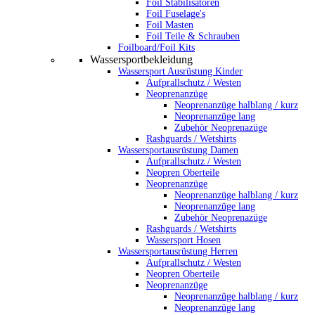
Foil Stabilisatoren
Foil Fuselage's
Foil Masten
Foil Teile & Schrauben
Foilboard/Foil Kits
Wassersportbekleidung
Wassersport Ausrüstung Kinder
Aufprallschutz / Westen
Neoprenanzüge
Neoprenanzüge halblang / kurz
Neoprenanzüge lang
Zubehör Neoprenazüge
Rashguards / Wetshirts
Wassersportausrüstung Damen
Aufprallschutz / Westen
Neopren Oberteile
Neoprenanzüge
Neoprenanzüge halblang / kurz
Neoprenanzüge lang
Zubehör Neoprenazüge
Rashguards / Wetshirts
Wassersport Hosen
Wassersportausrüstung Herren
Aufprallschutz / Westen
Neopren Oberteile
Neoprenanzüge
Neoprenanzüge halblang / kurz
Neoprenanzüge lang