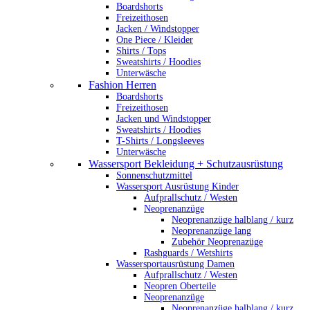
Boardshorts
Freizeithosen
Jacken / Windstopper
One Piece / Kleider
Shirts / Tops
Sweatshirts / Hoodies
Unterwäsche
Fashion Herren
Boardshorts
Freizeithosen
Jacken und Windstopper
Sweatshirts / Hoodies
T-Shirts / Longsleeves
Unterwäsche
Wassersport Bekleidung + Schutzausrüstung
Sonnenschutzmittel
Wassersport Ausrüstung Kinder
Aufprallschutz / Westen
Neoprenanzüge
Neoprenanzüge halblang / kurz
Neoprenanzüge lang
Zubehör Neoprenazüge
Rashguards / Wetshirts
Wassersportausrüstung Damen
Aufprallschutz / Westen
Neopren Oberteile
Neoprenanzüge
Neoprenanzüge halblang / kurz