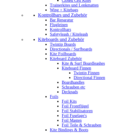
Closed Cell Kites
Trainerkites und Lenkmatten
Wing + Kitebags
Kontrollbars und Zubehör
Bar Reparatur
Flugleinen
Kontrollbars
Safetyleash / Kiteleash
Kiteboards und Zubehör
Twintip Boards
Directionals / Surfboards
Kite Foilboards
Kiteboard Zubehör
Kite & Surf Boardleashes
Kiteboard Finnen
Twintip Finnen
Directional Finnen
Boardhandles
Schrauben etc
Deckpads
Foils
Foil Kits
Foil Frontflügel
Foil Stabilisatoren
Foil Fuselage's
Foil Masten
Foil Teile & Schrauben
Kite Bindings & Boots