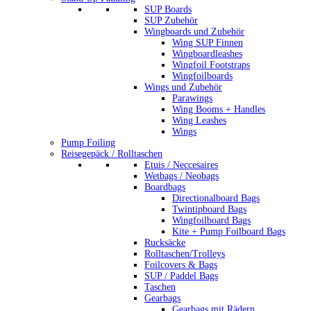
SUP Boards
SUP Zubehör
Wingboards und Zubehör
Wing SUP Finnen
Wingboardleashes
Wingfoil Footstraps
Wingfoilboards
Wings und Zubehör
Parawings
Wing Booms + Handles
Wing Leashes
Wings
Pump Foiling
Reisegepäck / Rolltaschen
Etuis / Neccesaires
Wetbags / Neobags
Boardbags
Directionalboard Bags
Twintipboard Bags
Wingfoilboard Bags
Kite + Pump Foilboard Bags
Rucksäcke
Rolltaschen/Trolleys
Foilcovers & Bags
SUP / Paddel Bags
Taschen
Gearbags
Gearbags mit Rädern