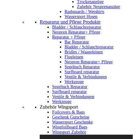
Trockenanzüge
Zubehör Neoprenanzüge
Rashguards / Wetshirts
Wassersport Hosen
Repararur und Pflege Produkte
Bladder / Schlauchreparatur
Neopren Reparatur+ Pflege
Reparatur + Pflege
Bar Reparatur
Bladder / Schlauchreparatur
Bridles / Waageleinen
Flugleinen
Neopren Reparatur+ Pflege
Segeltuch Reparatur
Surfboard reparatur
Ventile & Verbindungen
Werkzeuge
Segeltuch Reparatur
Surfboard reparatur
Ventile & Verbindungen
Werkzeuge
Zubehör Wingsport
Foilcovers & Bags
Geschenk Gutscheine
Wassersport Geschenke
Wingfoilboard Bags
Wingsport Zubehör