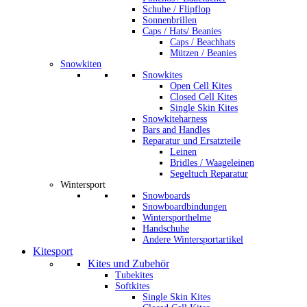
Schuhe / Flipflop
Sonnenbrillen
Caps / Hats/ Beanies
Caps / Beachhats
Mützen / Beanies
Snowkiten
Snowkites
Open Cell Kites
Closed Cell Kites
Single Skin Kites
Snowkiteharness
Bars and Handles
Reparatur und Ersatzteile
Leinen
Bridles / Waageleinen
Segeltuch Reparatur
Wintersport
Snowboards
Snowboardbindungen
Wintersporthelme
Handschuhe
Andere Wintersportartikel
Kitesport
Kites und Zubehör
Tubekites
Softkites
Single Skin Kites