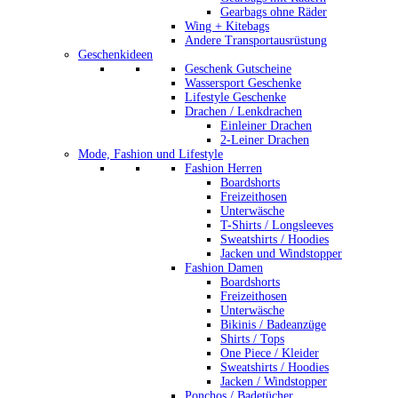
Gearbags ohne Räder
Wing + Kitebags
Andere Transportausrüstung
Geschenkideen
Geschenk Gutscheine
Wassersport Geschenke
Lifestyle Geschenke
Drachen / Lenkdrachen
Einleiner Drachen
2-Leiner Drachen
Mode, Fashion und Lifestyle
Fashion Herren
Boardshorts
Freizeithosen
Unterwäsche
T-Shirts / Longsleeves
Sweatshirts / Hoodies
Jacken und Windstopper
Fashion Damen
Boardshorts
Freizeithosen
Unterwäsche
Bikinis / Badeanzüge
Shirts / Tops
One Piece / Kleider
Sweatshirts / Hoodies
Jacken / Windstopper
Ponchos / Badetücher