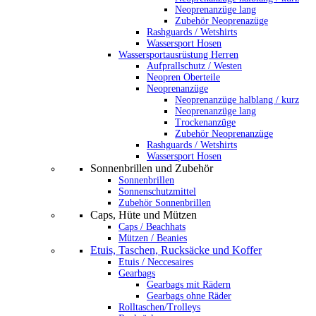
Neoprenanzüge lang
Zubehör Neoprenazüge
Rashguards / Wetshirts
Wassersport Hosen
Wassersportausrüstung Herren
Aufprallschutz / Westen
Neopren Oberteile
Neoprenanzüge
Neoprenanzüge halblang / kurz
Neoprenanzüge lang
Trockenanzüge
Zubehör Neoprenanzüge
Rashguards / Wetshirts
Wassersport Hosen
Sonnenbrillen und Zubehör
Sonnenbrillen
Sonnenschutzmittel
Zubehör Sonnenbrillen
Caps, Hüte und Mützen
Caps / Beachhats
Mützen / Beanies
Etuis, Taschen, Rucksäcke und Koffer
Etuis / Neccesaires
Gearbags
Gearbags mit Rädern
Gearbags ohne Räder
Rolltaschen/Trolleys