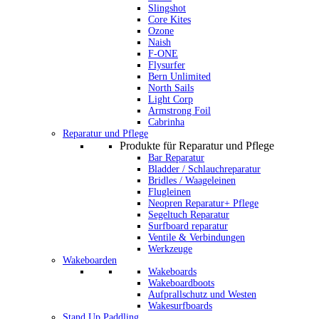
Slingshot
Core Kites
Ozone
Naish
F-ONE
Flysurfer
Bern Unlimited
North Sails
Light Corp
Armstrong Foil
Cabrinha
Reparatur und Pflege
Produkte für Reparatur und Pflege
Bar Reparatur
Bladder / Schlauchreparatur
Bridles / Waageleinen
Flugleinen
Neopren Reparatur+ Pflege
Segeltuch Reparatur
Surfboard reparatur
Ventile & Verbindungen
Werkzeuge
Wakeboarden
Wakeboards
Wakeboardboots
Aufprallschutz und Westen
Wakesurfboards
Stand Up Paddling