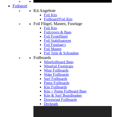
Foilsport
Kit Angebote
Foil Kits
Foilboard/Foil Kits
Foil Flügel, Masten, Fuselage
Foil Kits
Foilcovers & Bags
Foil Frontflügel
Foil Stabilisatoren
Foil Fuselage's
Foil Masten
Foil Teile & Schrauben
Foilboards
Wingfoilboard Bags
Wingfoil Footstraps
Wing Foilboards
Wake Foilboards
Surf Foilboards
Pump Foilboards
Kite Foilboards
Kite + Pump Foilboard Bags
Kite & Surf Boardleashes
Downwind Foilboards
Deckpads