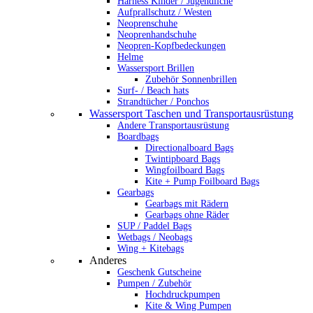
Harness Kinder / Jugendliche
Aufprallschutz / Westen
Neoprenschuhe
Neoprenhandschuhe
Neopren-Kopfbedeckungen
Helme
Wassersport Brillen
Zubehör Sonnenbrillen
Surf- / Beach hats
Strandtücher / Ponchos
Wassersport Taschen und Transportausrüstung
Andere Transportausrüstung
Boardbags
Directionalboard Bags
Twintipboard Bags
Wingfoilboard Bags
Kite + Pump Foilboard Bags
Gearbags
Gearbags mit Rädern
Gearbags ohne Räder
SUP / Paddel Bags
Wetbags / Neobags
Wing + Kitebags
Anderes
Geschenk Gutscheine
Pumpen / Zubehör
Hochdruckpumpen
Kite & Wing Pumpen