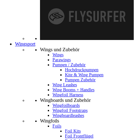
Wingsport
Wings und Zubehör
Wings
Parawings
Pumpen / Zubehör
Hochdruckpumpen
Kite & Wing Pumpen
Pumpen Zubehör
Wing Leashes
Wing Booms + Handles
Wingfoil Harness
Wingboards und Zubehör
Wingfoilboards
Wingfoil Footstraps
Wingboardleashes
Wingfoils
Foils
Foil Kits
Foil Frontflügel