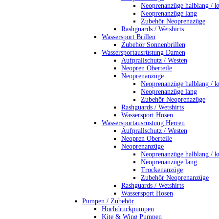
Neoprenanzüge halblang / k
Neoprenanzüge lang
Zubehör Neoprenazüge
Rashguards / Wetshirts
Wassersport Brillen
Zubehör Sonnenbrillen
Wassersportausrüstung Damen
Aufprallschutz / Westen
Neopren Oberteile
Neoprenanzüge
Neoprenanzüge halblang / k
Neoprenanzüge lang
Zubehör Neoprenazüge
Rashguards / Wetshirts
Wassersport Hosen
Wassersportausrüstung Herren
Aufprallschutz / Westen
Neopren Oberteile
Neoprenanzüge
Neoprenanzüge halblang / k
Neoprenanzüge lang
Trockenanzüge
Zubehör Neoprenanzüge
Rashguards / Wetshirts
Wassersport Hosen
Pumpen / Zubehör
Hochdruckpumpen
Kite & Wing Pumpen