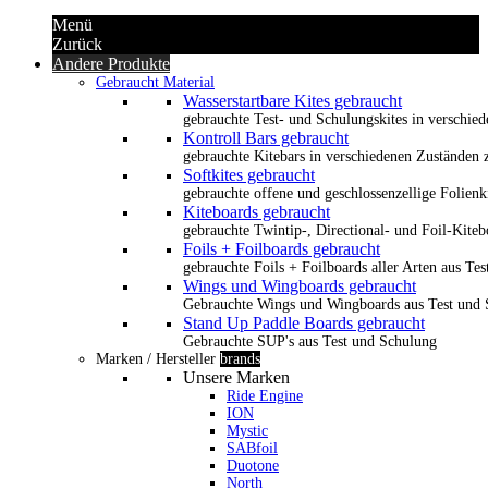
Menü
Zurück
Andere Produkte
Gebraucht Material
Wasserstartbare Kites gebraucht
gebrauchte Test- und Schulungskites in verschied
Kontroll Bars gebraucht
gebrauchte Kitebars in verschiedenen Zuständen z
Softkites gebraucht
gebrauchte offene und geschlossenzellige Folienk
Kiteboards gebraucht
gebrauchte Twintip-, Directional- und Foil-Kiteb
Foils + Foilboards gebraucht
gebrauchte Foils + Foilboards aller Arten aus Te
Wings und Wingboards gebraucht
Gebrauchte Wings und Wingboards aus Test und
Stand Up Paddle Boards gebraucht
Gebrauchte SUP's aus Test und Schulung
Marken / Hersteller
brands
Unsere Marken
Ride Engine
ION
Mystic
SABfoil
Duotone
North