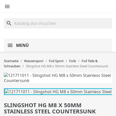

search
MENÜ
Startseite
Wassersport
Foil Sport
Foils
Foil Teile &
Schrauben
Slingshot HG M8 x 50mm Stainless Steel Countersunk
SLINGSHOT HG M8 X 50MM
STAINLESS STEEL COUNTERSUNK