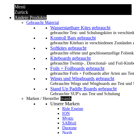
Menü
Zurück
Andere Produkte
Gebraucht Material
Wasserstartbare Kites gebraucht
gebrauchte Test- und Schulungskites in verschied
Kontroll Bars gebraucht
gebrauchte Kitebars in verschiedenen Zuständen z
Softkites gebraucht
gebrauchte offene und geschlossenzellige Folienk
Kiteboards gebraucht
gebrauchte Twintip-, Directional- und Foil-Kiteb
Foils + Foilboards gebraucht
gebrauchte Foils + Foilboards aller Arten aus Te
Wings und Wingboards gebraucht
Gebrauchte Wings und Wingboards aus Test und
Stand Up Paddle Boards gebraucht
Gebrauchte SUP's aus Test und Schulung
Marken / Hersteller
brands
Unsere Marken
Ride Engine
ION
Mystic
SABfoil
Duotone
North