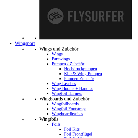
Wingsport
Wings und Zubehör
Wings
Parawings
Pumpen / Zubehör
Hochdruckpumpen
Kite & Wing Pumpen
Pumpen Zubehör
Wing Leashes
Wing Booms + Handles
Wingfoil Harness
Wingboards und Zubehör
Wingfoilboards
Wingfoil Footstraps
Wingboardleashes
Wingfoils
Foils
Foil Kits
Foil Frontflügel