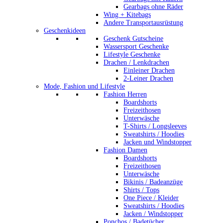
Gearbags ohne Räder
Wing + Kitebags
Andere Transportausrüstung
Geschenkideen
Geschenk Gutscheine
Wassersport Geschenke
Lifestyle Geschenke
Drachen / Lenkdrachen
Einleiner Drachen
2-Leiner Drachen
Mode, Fashion und Lifestyle
Fashion Herren
Boardshorts
Freizeithosen
Unterwäsche
T-Shirts / Longsleeves
Sweatshirts / Hoodies
Jacken und Windstopper
Fashion Damen
Boardshorts
Freizeithosen
Unterwäsche
Bikinis / Badeanzüge
Shirts / Tops
One Piece / Kleider
Sweatshirts / Hoodies
Jacken / Windstopper
Ponchos / Badetücher