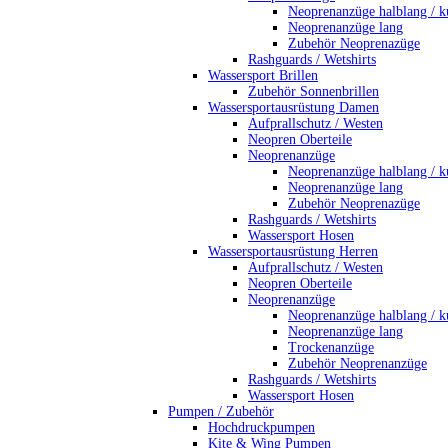
Neoprenanzüge halblang / k
Neoprenanzüge lang
Zubehör Neoprenazüge
Rashguards / Wetshirts
Wassersport Brillen
Zubehör Sonnenbrillen
Wassersportausrüstung Damen
Aufprallschutz / Westen
Neopren Oberteile
Neoprenanzüge
Neoprenanzüge halblang / k
Neoprenanzüge lang
Zubehör Neoprenazüge
Rashguards / Wetshirts
Wassersport Hosen
Wassersportausrüstung Herren
Aufprallschutz / Westen
Neopren Oberteile
Neoprenanzüge
Neoprenanzüge halblang / k
Neoprenanzüge lang
Trockenanzüge
Zubehör Neoprenanzüge
Rashguards / Wetshirts
Wassersport Hosen
Pumpen / Zubehör
Hochdruckpumpen
Kite & Wing Pumpen