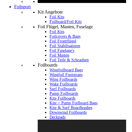
Foilsport
Kit Angebote
Foil Kits
Foilboard/Foil Kits
Foil Flügel, Masten, Fuselage
Foil Kits
Foilcovers & Bags
Foil Frontflügel
Foil Stabilisatoren
Foil Fuselage's
Foil Masten
Foil Teile & Schrauben
Foilboards
Wingfoilboard Bags
Wingfoil Footstraps
Wing Foilboards
Wake Foilboards
Surf Foilboards
Pump Foilboards
Kite Foilboards
Kite + Pump Foilboard Bags
Kite & Surf Boardleashes
Downwind Foilboards
Deckpads