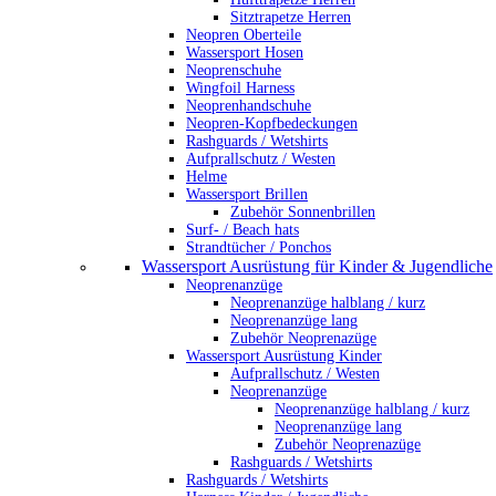
Sitztrapetze Herren
Neopren Oberteile
Wassersport Hosen
Neoprenschuhe
Wingfoil Harness
Neoprenhandschuhe
Neopren-Kopfbedeckungen
Rashguards / Wetshirts
Aufprallschutz / Westen
Helme
Wassersport Brillen
Zubehör Sonnenbrillen
Surf- / Beach hats
Strandtücher / Ponchos
Wassersport Ausrüstung für Kinder & Jugendliche
Neoprenanzüge
Neoprenanzüge halblang / kurz
Neoprenanzüge lang
Zubehör Neoprenazüge
Wassersport Ausrüstung Kinder
Aufprallschutz / Westen
Neoprenanzüge
Neoprenanzüge halblang / kurz
Neoprenanzüge lang
Zubehör Neoprenazüge
Rashguards / Wetshirts
Rashguards / Wetshirts