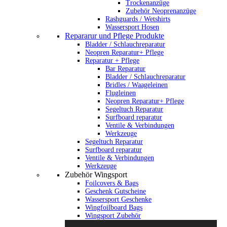
Trockenanzüge
Zubehör Neoprenanzüge
Rashguards / Wetshirts
Wassersport Hosen
Repararur und Pflege Produkte
Bladder / Schlauchreparatur
Neopren Reparatur+ Pflege
Reparatur + Pflege
Bar Reparatur
Bladder / Schlauchreparatur
Bridles / Waageleinen
Flugleinen
Neopren Reparatur+ Pflege
Segeltuch Reparatur
Surfboard reparatur
Ventile & Verbindungen
Werkzeuge
Segeltuch Reparatur
Surfboard reparatur
Ventile & Verbindungen
Werkzeuge
Zubehör Wingsport
Foilcovers & Bags
Geschenk Gutscheine
Wassersport Geschenke
Wingfoilboard Bags
Wingsport Zubehör