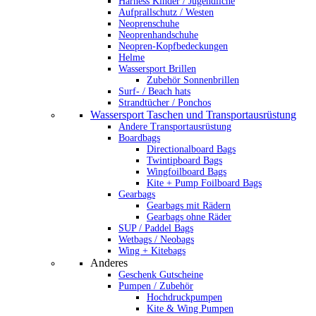
Harness Kinder / Jugendliche
Aufprallschutz / Westen
Neoprenschuhe
Neoprenhandschuhe
Neopren-Kopfbedeckungen
Helme
Wassersport Brillen
Zubehör Sonnenbrillen
Surf- / Beach hats
Strandtücher / Ponchos
Wassersport Taschen und Transportausrüstung
Andere Transportausrüstung
Boardbags
Directionalboard Bags
Twintipboard Bags
Wingfoilboard Bags
Kite + Pump Foilboard Bags
Gearbags
Gearbags mit Rädern
Gearbags ohne Räder
SUP / Paddel Bags
Wetbags / Neobags
Wing + Kitebags
Anderes
Geschenk Gutscheine
Pumpen / Zubehör
Hochdruckpumpen
Kite & Wing Pumpen