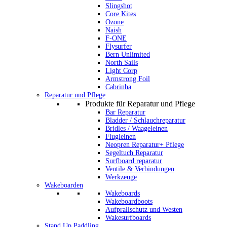
Slingshot
Core Kites
Ozone
Naish
F-ONE
Flysurfer
Bern Unlimited
North Sails
Light Corp
Armstrong Foil
Cabrinha
Reparatur und Pflege
Produkte für Reparatur und Pflege
Bar Reparatur
Bladder / Schlauchreparatur
Bridles / Waageleinen
Flugleinen
Neopren Reparatur+ Pflege
Segeltuch Reparatur
Surfboard reparatur
Ventile & Verbindungen
Werkzeuge
Wakeboarden
Wakeboards
Wakeboardboots
Aufprallschutz und Westen
Wakesurfboards
Stand Up Paddling