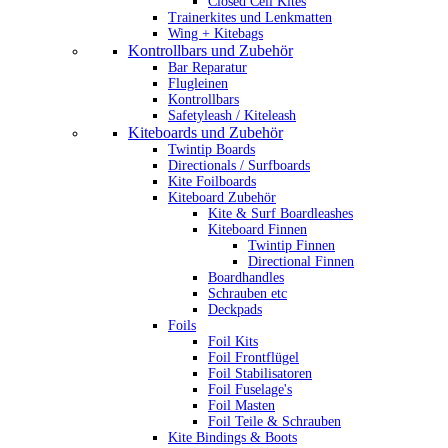
Closed Cell Kites
Trainerkites und Lenkmatten
Wing + Kitebags
Kontrollbars und Zubehör
Bar Reparatur
Flugleinen
Kontrollbars
Safetyleash / Kiteleash
Kiteboards und Zubehör
Twintip Boards
Directionals / Surfboards
Kite Foilboards
Kiteboard Zubehör
Kite & Surf Boardleashes
Kiteboard Finnen
Twintip Finnen
Directional Finnen
Boardhandles
Schrauben etc
Deckpads
Foils
Foil Kits
Foil Frontflügel
Foil Stabilisatoren
Foil Fuselage's
Foil Masten
Foil Teile & Schrauben
Kite Bindings & Boots