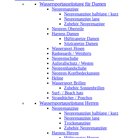
Wassersportausrüstung für Damen
Neoprenanzüge
Neoprenanzüge halblang / kurz
Neoprenanzüge lang
Zubehör Neoprenazüge
Neopren Oberteile
Harness Damen
Hüfttrapetze Damen
Sitztrapetze Damen
Wassersport Hosen
Rashguards / Wetshirts
Neoprenschuhe
Aufprallschutz / Westen
Neoprenhandschuhe
Neopren-Kopfbedeckungen
Helme
Wassersport Brillen
Zubehör Sonnenbrillen
Surf- / Beach hats
Strandtücher / Ponchos
Wassersportausrüstung Herren
Neoprenanzüge
Neoprenanzüge halblang / kurz
Neoprenanzüge lang
Trockenanzüge
Zubehör Neoprenanzüge
Harness Herren
Hüfttrapetze Herren