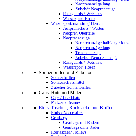
Neoprenanzüge lang
Zubehör Neoprenazüge
Rashguards / Wetshirts
Wassersport Hosen
Wassersportausrüstung Herren
Aufprallschutz / Westen
Neopren Oberteile
Neoprenanzüge
Neoprenanzüge halblang / kurz
Neoprenanzüge lang
Trockenanzüge
Zubehör Neoprenanzüge
Rashguards / Wetshirts
Wassersport Hosen
Sonnenbrillen und Zubehör
Sonnenbrillen
Sonnenschutzmittel
Zubehör Sonnenbrillen
Caps, Hüte und Mützen
Caps / Beachhats
Mützen / Beanies
Etuis, Taschen, Rucksäcke und Koffer
Etuis / Neccesaires
Gearbags
Gearbags mit Rädern
Gearbags ohne Räder
Rolltaschen/Trolleys