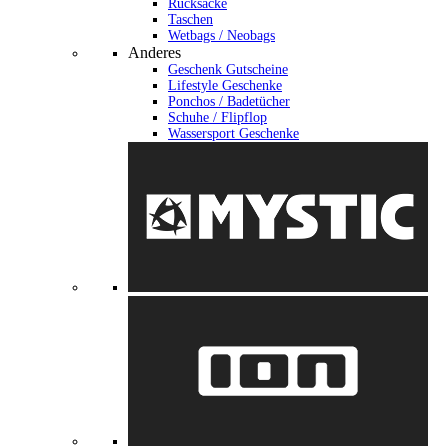
Rucksäcke
Taschen
Wetbags / Neobags
Anderes
Geschenk Gutscheine
Lifestyle Geschenke
Ponchos / Badetücher
Schuhe / Flipflop
Wassersport Geschenke