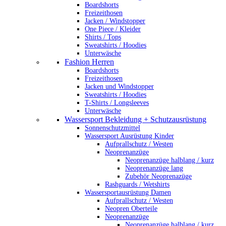
Boardshorts
Freizeithosen
Jacken / Windstopper
One Piece / Kleider
Shirts / Tops
Sweatshirts / Hoodies
Unterwäsche
Fashion Herren
Boardshorts
Freizeithosen
Jacken und Windstopper
Sweatshirts / Hoodies
T-Shirts / Longsleeves
Unterwäsche
Wassersport Bekleidung + Schutzausrüstung
Sonnenschutzmittel
Wassersport Ausrüstung Kinder
Aufprallschutz / Westen
Neoprenanzüge
Neoprenanzüge halblang / kurz
Neoprenanzüge lang
Zubehör Neoprenazüge
Rashguards / Wetshirts
Wassersportausrüstung Damen
Aufprallschutz / Westen
Neopren Oberteile
Neoprenanzüge
Neoprenanzüge halblang / kurz