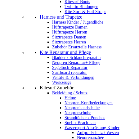
Kitesurf Boots
Twintip Bindungen
Kite Surf & Foil Straps
Harness und Trapetze
Harness Kinder / Jugendliche
Hüfttrapetze Damen
Hüfttrapetze Herren
Sitztrapetze Damen
Sitztrapetze Herren
Zubehör Ersatzteile Harness
Kite Reparatur und Pflege
Bladder / Schlauchreparatur
Neopren Reparatur+ Pflege
Segeltuch Reparatur
Surfboard reparatur
Ventile & Verbindungen
Werkzeuge
Kitesurf Zubehör
Bekleidung / Schutz
Helme
Neopren-Kopfbedeckungen
Neoprenhandschuhe
Neoprenschuhe
Strandtücher / Ponchos
Surf- / Beach hats
Wassersport Ausrüstung Kinder
Aufprallschutz / Westen
Neoprenanzüge