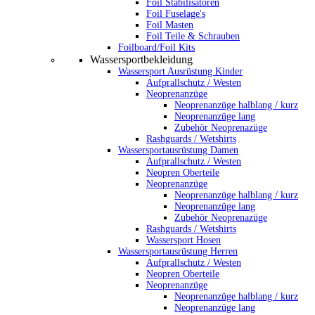
Foil Stabilisatoren
Foil Fuselage's
Foil Masten
Foil Teile & Schrauben
Foilboard/Foil Kits
Wassersportbekleidung
Wassersport Ausrüstung Kinder
Aufprallschutz / Westen
Neoprenanzüge
Neoprenanzüge halblang / kurz
Neoprenanzüge lang
Zubehör Neoprenazüge
Rashguards / Wetshirts
Wassersportausrüstung Damen
Aufprallschutz / Westen
Neopren Oberteile
Neoprenanzüge
Neoprenanzüge halblang / kurz
Neoprenanzüge lang
Zubehör Neoprenazüge
Rashguards / Wetshirts
Wassersport Hosen
Wassersportausrüstung Herren
Aufprallschutz / Westen
Neopren Oberteile
Neoprenanzüge
Neoprenanzüge halblang / kurz
Neoprenanzüge lang