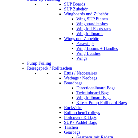
SUP Boards
SUP Zubehör
Wingboards und Zubehör
Wing SUP Finnen
Wingboardleashes
Wingfoil Footstraps
Wingfoilboards
Wings und Zubehör
Parawings
Wing Booms + Handles
Wing Leashes
Wings
Pump Foiling
Reisegepäck / Rolltaschen
Etuis / Neccesaires
Wetbags / Neobags
Boardbags
Directionalboard Bags
Twintipboard Bags
Wingfoilboard Bags
Kite + Pump Foilboard Bags
Rucksäcke
Rolltaschen/Trolleys
Foilcovers & Bags
SUP / Paddel Bags
Taschen
Gearbags
Gearbags mit Rädern