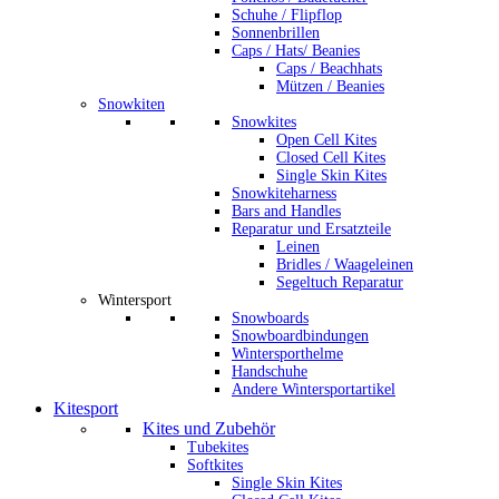
Schuhe / Flipflop
Sonnenbrillen
Caps / Hats/ Beanies
Caps / Beachhats
Mützen / Beanies
Snowkiten
Snowkites
Open Cell Kites
Closed Cell Kites
Single Skin Kites
Snowkiteharness
Bars and Handles
Reparatur und Ersatzteile
Leinen
Bridles / Waageleinen
Segeltuch Reparatur
Wintersport
Snowboards
Snowboardbindungen
Wintersporthelme
Handschuhe
Andere Wintersportartikel
Kitesport
Kites und Zubehör
Tubekites
Softkites
Single Skin Kites