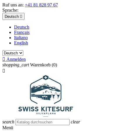
Ruf uns an:
+41 81 828 97 67
Sprache:
Deutsch

Deutsch
Français
Italiano
English

Anmelden
shopping_cart
Warenkorb
(0)

search
clear
Menü