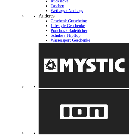
Rucksäcke
Taschen
Wetbags / Neobags
Anderes
Geschenk Gutscheine
Lifestyle Geschenke
Ponchos / Badetücher
Schuhe / Flipflop
Wassersport Geschenke