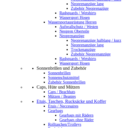
Neoprenanzüge lang
Zubehör Neoprenazüge
Rashguards / Wetshirts
Wassersport Hosen
Wassersportausrüstung Herren
Aufprallschutz / Westen
Neopren Oberteile
Neoprenanzüge
Neoprenanzüge halblang / kurz
Neoprenanzüge lang
Trockenanzüge
Zubehör Neoprenanzüge
Rashguards / Wetshirts
Wassersport Hosen
Sonnenbrillen und Zubehör
Sonnenbrillen
Sonnenschutzmittel
Zubehör Sonnenbrillen
Caps, Hüte und Mützen
Caps / Beachhats
Mützen / Beanies
Etuis, Taschen, Rucksäcke und Koffer
Etuis / Neccesaires
Gearbags
Gearbags mit Rädern
Gearbags ohne Räder
Rolltaschen/Trolleys