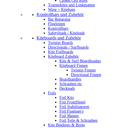
Closed Cell Kites
Trainerkites und Lenkmatten
Wing + Kitebags
Kontrollbars und Zubehör
Bar Reparatur
Flugleinen
Kontrollbars
Safetyleash / Kiteleash
Kiteboards und Zubehör
Twintip Boards
Directionals / Surfboards
Kite Foilboards
Kiteboard Zubehör
Kite & Surf Boardleashes
Kiteboard Finnen
Twintip Finnen
Directional Finnen
Boardhandles
Schrauben etc
Deckpads
Foils
Foil Kits
Foil Frontflügel
Foil Stabilisatoren
Foil Fuselage's
Foil Masten
Foil Teile & Schrauben
Kite Bindings & Boots