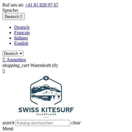
Ruf uns an:
+41 81 828 97 67
Sprache:
Deutsch

Deutsch
Français
Italiano
English

Anmelden
shopping_cart
Warenkorb
(0)

search
clear
Menü