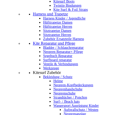
Kitesurf Boots
Twintip Bindungen
Kite Surf & Foil Straps
Harness und Trapetze
Harness Kinder / Jugendliche
Hüfttrapetze Damen
Hüfttrapetze Herren
Sitztrapetze Damen
Sitztrapetze Herren
Zubehör Ersatzteile Harness
Kite Reparatur und Pflege
Bladder / Schlauchreparatur
Neopren Reparatur+ Pflege
Segeltuch Reparatur
Surfboard reparatur
Ventile & Verbindungen
Werkzeuge
Kitesurf Zubehör
Bekleidung / Schutz
Helme
Neopren-Kopfbedeckungen
Neoprenhandschuhe
Neoprenschuhe
Strandtücher / Ponchos
Surf- / Beach hats
Wassersport Ausrüstung Kinder
Aufprallschutz / Westen
Neoprenanzüge