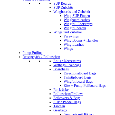
SUP Boards
SUP Zubehör
Wingboards und Zubehör
Wing SUP Finnen
Wingboardleashes
Wingfoil Footstraps
Wingfoilboards
Wings und Zubehör
Parawings
Wing Booms + Handles
Wing Leashes
Wings
Pump Foiling
Reisegepäck / Rolltaschen
Etuis / Neccesaires
Wetbags / Neobags
Boardbags
Directionalboard Bags
Twintipboard Bags
Wingfoilboard Bags
Kite + Pump Foilboard Bags
Rucksäcke
Rolltaschen/Trolleys
Foilcovers & Bags
SUP / Paddel Bags
Taschen
Gearbags
Gearbags mit Rädern