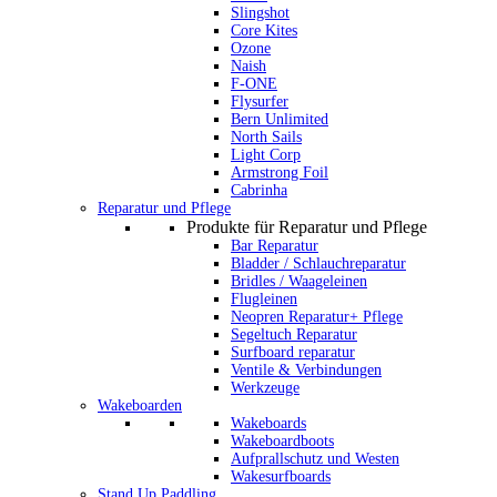
Slingshot
Core Kites
Ozone
Naish
F-ONE
Flysurfer
Bern Unlimited
North Sails
Light Corp
Armstrong Foil
Cabrinha
Reparatur und Pflege
Produkte für Reparatur und Pflege
Bar Reparatur
Bladder / Schlauchreparatur
Bridles / Waageleinen
Flugleinen
Neopren Reparatur+ Pflege
Segeltuch Reparatur
Surfboard reparatur
Ventile & Verbindungen
Werkzeuge
Wakeboarden
Wakeboards
Wakeboardboots
Aufprallschutz und Westen
Wakesurfboards
Stand Up Paddling