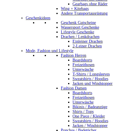
Gearbags ohne Räder
Wing + Kitebags
Andere Transportausrüstung
Geschenkideen
Geschenk Gutscheine
Wassersport Geschenke
Lifestyle Geschenke
Drachen / Lenkdrachen
Einleiner Drachen
2-Leiner Drachen
Mode, Fashion und Lifestyle
Fashion Herren
Boardshorts
Freizeithosen
Unterwäsche
T-Shirts / Longsleeves
Sweatshirts / Hoodies
Jacken und Windstopper
Fashion Damen
Boardshorts
Freizeithosen
Unterwäsche
Bikinis / Badeanzüge
Shirts / Tops
One Piece / Kleider
Sweatshirts / Hoodies
Jacken / Windstopper
Ponchos / Badetücher