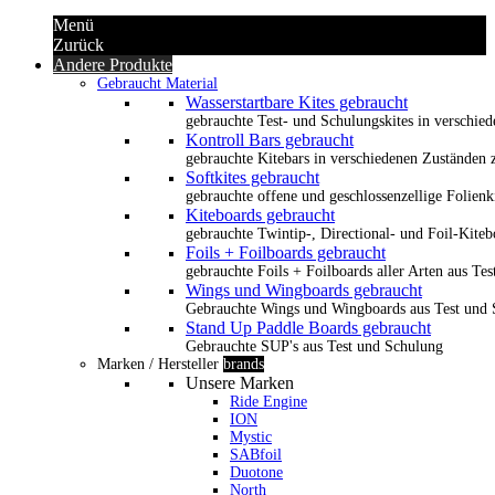
Menü
Zurück
Andere Produkte
Gebraucht Material
Wasserstartbare Kites gebraucht
gebrauchte Test- und Schulungskites in verschied
Kontroll Bars gebraucht
gebrauchte Kitebars in verschiedenen Zuständen z
Softkites gebraucht
gebrauchte offene und geschlossenzellige Folienk
Kiteboards gebraucht
gebrauchte Twintip-, Directional- und Foil-Kiteb
Foils + Foilboards gebraucht
gebrauchte Foils + Foilboards aller Arten aus Te
Wings und Wingboards gebraucht
Gebrauchte Wings und Wingboards aus Test und
Stand Up Paddle Boards gebraucht
Gebrauchte SUP's aus Test und Schulung
Marken / Hersteller
brands
Unsere Marken
Ride Engine
ION
Mystic
SABfoil
Duotone
North