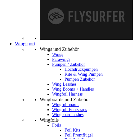
Wingsport
Wings und Zubehör
Wings
Parawings
Pumpen / Zubehör
Hochdruckpumpen
Kite & Wing Pumpen
Pumpen Zubehör
Wing Leashes
Wing Booms + Handles
Wingfoil Harness
Wingboards und Zubehör
Wingfoilboards
Wingfoil Footstraps
Wingboardleashes
Wingfoils
Foils
Foil Kits
Foil Frontflügel