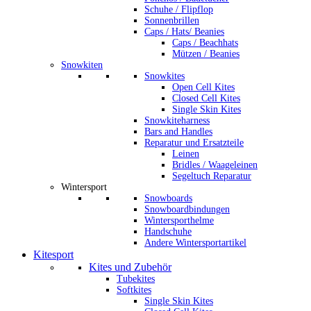
Schuhe / Flipflop
Sonnenbrillen
Caps / Hats/ Beanies
Caps / Beachhats
Mützen / Beanies
Snowkiten
Snowkites
Open Cell Kites
Closed Cell Kites
Single Skin Kites
Snowkiteharness
Bars and Handles
Reparatur und Ersatzteile
Leinen
Bridles / Waageleinen
Segeltuch Reparatur
Wintersport
Snowboards
Snowboardbindungen
Wintersporthelme
Handschuhe
Andere Wintersportartikel
Kitesport
Kites und Zubehör
Tubekites
Softkites
Single Skin Kites