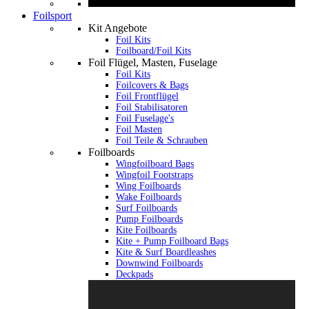
Foilsport
Kit Angebote
Foil Kits
Foilboard/Foil Kits
Foil Flügel, Masten, Fuselage
Foil Kits
Foilcovers & Bags
Foil Frontflügel
Foil Stabilisatoren
Foil Fuselage's
Foil Masten
Foil Teile & Schrauben
Foilboards
Wingfoilboard Bags
Wingfoil Footstraps
Wing Foilboards
Wake Foilboards
Surf Foilboards
Pump Foilboards
Kite Foilboards
Kite + Pump Foilboard Bags
Kite & Surf Boardleashes
Downwind Foilboards
Deckpads