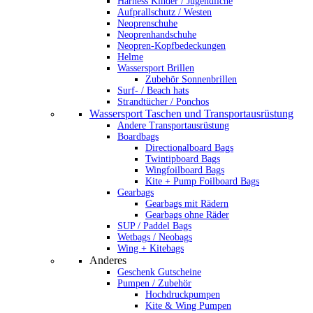
Harness Kinder / Jugendliche
Aufprallschutz / Westen
Neoprenschuhe
Neoprenhandschuhe
Neopren-Kopfbedeckungen
Helme
Wassersport Brillen
Zubehör Sonnenbrillen
Surf- / Beach hats
Strandtücher / Ponchos
Wassersport Taschen und Transportausrüstung
Andere Transportausrüstung
Boardbags
Directionalboard Bags
Twintipboard Bags
Wingfoilboard Bags
Kite + Pump Foilboard Bags
Gearbags
Gearbags mit Rädern
Gearbags ohne Räder
SUP / Paddel Bags
Wetbags / Neobags
Wing + Kitebags
Anderes
Geschenk Gutscheine
Pumpen / Zubehör
Hochdruckpumpen
Kite & Wing Pumpen