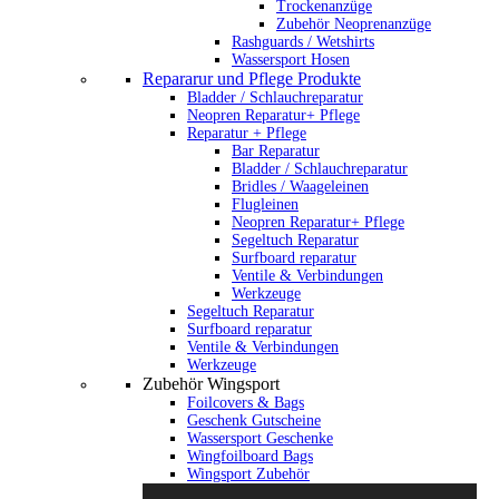
Trockenanzüge
Zubehör Neoprenanzüge
Rashguards / Wetshirts
Wassersport Hosen
Repararur und Pflege Produkte
Bladder / Schlauchreparatur
Neopren Reparatur+ Pflege
Reparatur + Pflege
Bar Reparatur
Bladder / Schlauchreparatur
Bridles / Waageleinen
Flugleinen
Neopren Reparatur+ Pflege
Segeltuch Reparatur
Surfboard reparatur
Ventile & Verbindungen
Werkzeuge
Segeltuch Reparatur
Surfboard reparatur
Ventile & Verbindungen
Werkzeuge
Zubehör Wingsport
Foilcovers & Bags
Geschenk Gutscheine
Wassersport Geschenke
Wingfoilboard Bags
Wingsport Zubehör