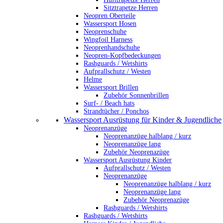
Sitztrapetze Herren
Neopren Oberteile
Wassersport Hosen
Neoprenschuhe
Wingfoil Harness
Neoprenhandschuhe
Neopren-Kopfbedeckungen
Rashguards / Wetshirts
Aufprallschutz / Westen
Helme
Wassersport Brillen
Zubehör Sonnenbrillen
Surf- / Beach hats
Strandtücher / Ponchos
Wassersport Ausrüstung für Kinder & Jugendliche
Neoprenanzüge
Neoprenanzüge halblang / kurz
Neoprenanzüge lang
Zubehör Neoprenazüge
Wassersport Ausrüstung Kinder
Aufprallschutz / Westen
Neoprenanzüge
Neoprenanzüge halblang / kurz
Neoprenanzüge lang
Zubehör Neoprenazüge
Rashguards / Wetshirts
Rashguards / Wetshirts