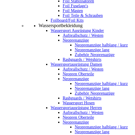
Foil Stabilisatoren
Foil Fuselage's
Foil Masten
Foil Teile & Schrauben
Foilboard/Foil Kits
Wassersportbekleidung
Wassersport Ausrüstung Kinder
Aufprallschutz / Westen
Neoprenanzüge
Neoprenanzüge halblang / kurz
Neoprenanzüge lang
Zubehör Neoprenazüge
Rashguards / Wetshirts
Wassersportausrüstung Damen
Aufprallschutz / Westen
Neopren Oberteile
Neoprenanzüge
Neoprenanzüge halblang / kurz
Neoprenanzüge lang
Zubehör Neoprenazüge
Rashguards / Wetshirts
Wassersport Hosen
Wassersportausrüstung Herren
Aufprallschutz / Westen
Neopren Oberteile
Neoprenanzüge
Neoprenanzüge halblang / kurz
Neoprenanzüge lang