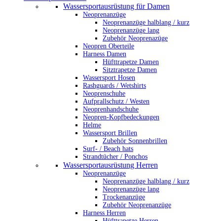
Wassersportausrüstung für Damen
Neoprenanzüge
Neoprenanzüge halblang / kurz
Neoprenanzüge lang
Zubehör Neoprenazüge
Neopren Oberteile
Harness Damen
Hüfttrapetze Damen
Sitztrapetze Damen
Wassersport Hosen
Rashguards / Wetshirts
Neoprenschuhe
Aufprallschutz / Westen
Neoprenhandschuhe
Neopren-Kopfbedeckungen
Helme
Wassersport Brillen
Zubehör Sonnenbrillen
Surf- / Beach hats
Strandtücher / Ponchos
Wassersportausrüstung Herren
Neoprenanzüge
Neoprenanzüge halblang / kurz
Neoprenanzüge lang
Trockenanzüge
Zubehör Neoprenanzüge
Harness Herren
Hüfttrapetze Herren