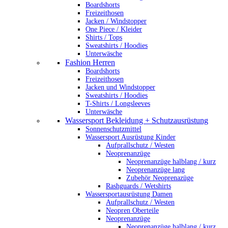
Boardshorts
Freizeithosen
Jacken / Windstopper
One Piece / Kleider
Shirts / Tops
Sweatshirts / Hoodies
Unterwäsche
Fashion Herren
Boardshorts
Freizeithosen
Jacken und Windstopper
Sweatshirts / Hoodies
T-Shirts / Longsleeves
Unterwäsche
Wassersport Bekleidung + Schutzausrüstung
Sonnenschutzmittel
Wassersport Ausrüstung Kinder
Aufprallschutz / Westen
Neoprenanzüge
Neoprenanzüge halblang / kurz
Neoprenanzüge lang
Zubehör Neoprenazüge
Rashguards / Wetshirts
Wassersportausrüstung Damen
Aufprallschutz / Westen
Neopren Oberteile
Neoprenanzüge
Neoprenanzüge halblang / kurz