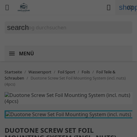
shopp


(0)
search
MENÜ
Startseite
Wassersport
Foil Sport
Foils
Foil Teile &
Schrauben
Duotone Screw Set Foil Mounting System (incl. nuts)
(4pcs)
DUOTONE SCREW SET FOIL