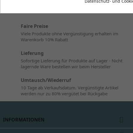
Datenschutz- und Cookie
Faire Preise
Viele Produkte ohne Vergünstigung erhalten im
Warenkorb 10% Rabatt
Lieferung
Sofortige Lieferung für Produkte auf Lager - Nicht
lagernde Ware bestellen wir beim Hersteller
Umtausch/Wiederruf
10 Tage ab Verkaufsdatum. Vergünstigte Artikel
werden nur zu 80% vergütet bei Rückgabe

INFORMATIONEN