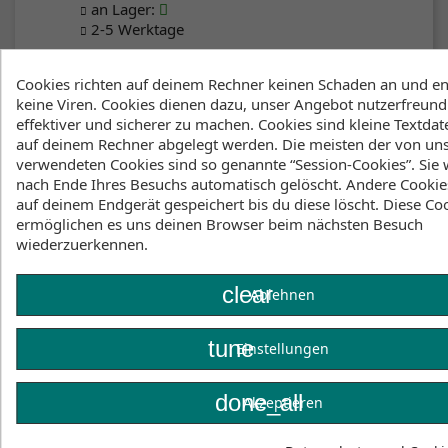
an Lager
:
2-5 Werktage
Klicke hier um die Lagerbestände anzuzeigen
Cookies richten auf deinem Rechner keinen Schaden an und en
keine Viren. Cookies dienen dazu, unser Angebot nutzerfreundl
effektiver und sicherer zu machen. Cookies sind kleine Textdate
auf deinem Rechner abgelegt werden. Die meisten der von un
Beschreibung
Artikeldetails
verwendeten Cookies sind so genannte “Session-Cookies”. Sie
nach Ende Ihres Besuchs automatisch gelöscht. Andere Cookie
Anhänge
auf deinem Endgerät gespeichert bis du diese löscht. Diese Co
ermöglichen es uns deinen Browser beim nächsten Besuch
Lagerbestand
wiederzuerkennen.
clear
Ablehnen
tune
Einstellungen
Facebook
YouTube
done_all
Akzeptieren
Instagram