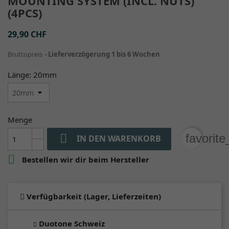
MOUNTING SYSTEM (INCL. NUTS)
(4PCS)
29,90 CHF
Bruttopreis
Lieferverzögerung 1 bis 6 Wochen
Länge: 20mm
Menge

favorit
IN DEN WARENKORB

Bestellen wir dir beim Hersteller
Verfügbarkeit (Lager, Lieferzeiten)
Duotone Schweiz