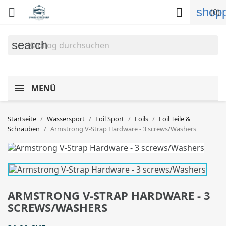
shopp


(0)
search
MENÜ
Startseite
Wassersport
Foil Sport
Foils
Foil Teile &
Schrauben
Armstrong V-Strap Hardware - 3 screws/Washers
ARMSTRONG V-STRAP HARDWARE - 3
SCREWS/WASHERS