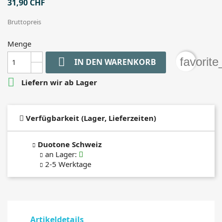
31,90 CHF
Bruttopreis
Menge

favorit
IN DEN WARENKORB

Liefern wir ab Lager
Verfügbarkeit (Lager, Lieferzeiten)
Duotone Schweiz
an Lager
:
2-5 Werktage
Artikeldetails