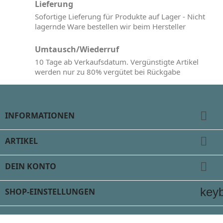
Lieferung
Sofortige Lieferung für Produkte auf Lager - Nicht
lagernde Ware bestellen wir beim Hersteller
Umtausch/Wiederruf
10 Tage ab Verkaufsdatum. Vergünstigte Artikel
werden nur zu 80% vergütet bei Rückgabe

INFORMATIONEN

ARTIKEL

DEIN KONTO
key
SHOP-EINSTELLUNGEN