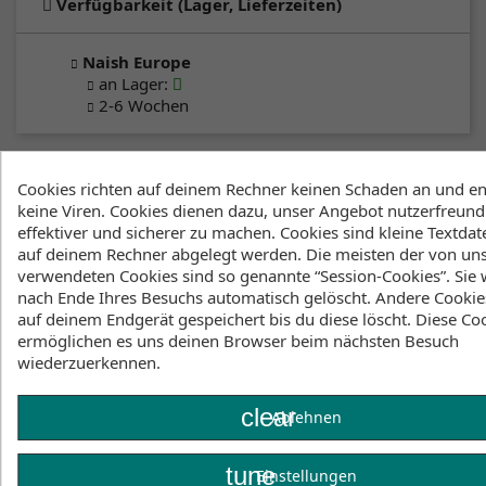
Verfügbarkeit (Lager, Lieferzeiten)
Naish Europe
an Lager
:
2-6 Wochen
Klicke hier um die Lagerbestände anzuzeigen
Cookies richten auf deinem Rechner keinen Schaden an und en
keine Viren. Cookies dienen dazu, unser Angebot nutzerfreundl
effektiver und sicherer zu machen. Cookies sind kleine Textdate
Beschreibung
Artikeldetails
auf deinem Rechner abgelegt werden. Die meisten der von un
verwendeten Cookies sind so genannte “Session-Cookies”. Sie
Lagerbestand
nach Ende Ihres Besuchs automatisch gelöscht. Andere Cookie
auf deinem Endgerät gespeichert bis du diese löscht. Diese Co
This line of HA stabilizers provides ultimate carving,
ermöglichen es uns deinen Browser beim nächsten Besuch
speed, and control. Produced with our 100%
wiederzuerkennen.
Prepreg 3K Carbon construction, they combine
lightweight, stiffness, and durability.
clear
Ablehnen
Download Product Manual
tune
Einstellungen