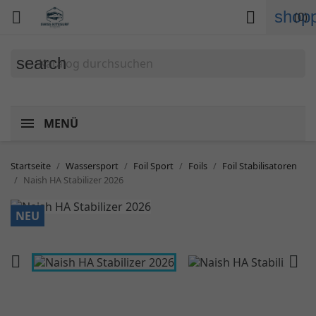
shopp


(0)
search
MENÜ
Startseite
Wassersport
Foil Sport
Foils
Foil Stabilisatoren
Naish HA Stabilizer 2026
NEU

