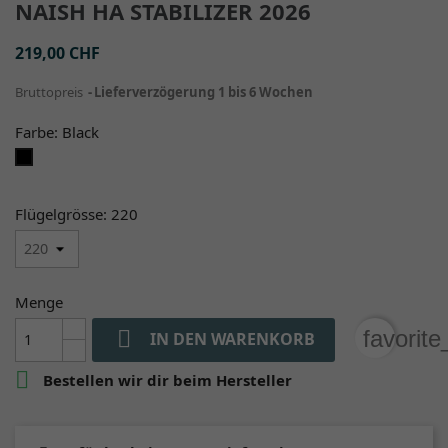
NAISH HA STABILIZER 2026
219,00 CHF
Bruttopreis
Lieferverzögerung 1 bis 6 Wochen
Farbe: Black
Black
Flügelgrösse: 220
Menge

favorit
IN DEN WARENKORB

Bestellen wir dir beim Hersteller