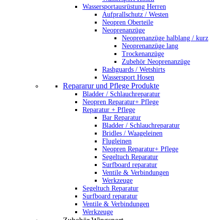
Wassersportausrüstung Herren
Aufprallschutz / Westen
Neopren Oberteile
Neoprenanzüge
Neoprenanzüge halblang / kurz
Neoprenanzüge lang
Trockenanzüge
Zubehör Neoprenanzüge
Rashguards / Wetshirts
Wassersport Hosen
Repararur und Pflege Produkte
Bladder / Schlauchreparatur
Neopren Reparatur+ Pflege
Reparatur + Pflege
Bar Reparatur
Bladder / Schlauchreparatur
Bridles / Waageleinen
Flugleinen
Neopren Reparatur+ Pflege
Segeltuch Reparatur
Surfboard reparatur
Ventile & Verbindungen
Werkzeuge
Segeltuch Reparatur
Surfboard reparatur
Ventile & Verbindungen
Werkzeuge