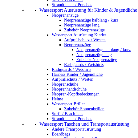
Strandtücher / Ponchos
Wassersport Ausrüstung für Kinder & Jugendliche
Neoprenanzüge
Neoprenanzüge halblang / kurz
Neoprenanzüge lang
Zubehör Neoprenazüge
Wassersport Ausrüstung Kinder
Aufprallschutz / Westen
Neoprenanzüge
Neoprenanzüge halblang / kurz
Neoprenanzüge lang
Zubehör Neoprenazüge
Rashguards / Wetshirts
Rashguards / Wetshirts
Harness Kinder / Jugendliche
Aufprallschutz / Westen
Neoprenschuhe
Neoprenhandschuhe
Neopren-Kopfbedeckungen
Helme
Wassersport Brillen
Zubehör Sonnenbrillen
Surf- / Beach hats
Strandtücher / Ponchos
Wassersport Taschen und Transportausrüstung
Andere Transportausrüstung
Boardbags