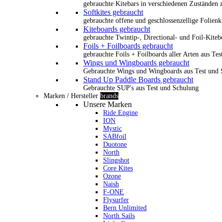
gebrauchte Kitebars in verschiedenen Zuständen z
Softkites gebraucht
gebrauchte offene und geschlossenzellige Folienk
Kiteboards gebraucht
gebrauchte Twintip-, Directional- und Foil-Kiteb
Foils + Foilboards gebraucht
gebrauchte Foils + Foilboards aller Arten aus Te
Wings und Wingboards gebraucht
Gebrauchte Wings und Wingboards aus Test und
Stand Up Paddle Boards gebraucht
Gebrauchte SUP's aus Test und Schulung
Marken / Hersteller
brands
Unsere Marken
Ride Engine
ION
Mystic
SABfoil
Duotone
North
Slingshot
Core Kites
Ozone
Naish
F-ONE
Flysurfer
Bern Unlimited
North Sails