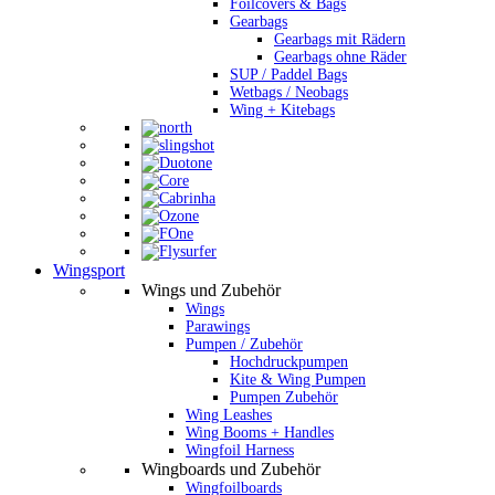
Foilcovers & Bags
Gearbags
Gearbags mit Rädern
Gearbags ohne Räder
SUP / Paddel Bags
Wetbags / Neobags
Wing + Kitebags
Wingsport
Wings und Zubehör
Wings
Parawings
Pumpen / Zubehör
Hochdruckpumpen
Kite & Wing Pumpen
Pumpen Zubehör
Wing Leashes
Wing Booms + Handles
Wingfoil Harness
Wingboards und Zubehör
Wingfoilboards