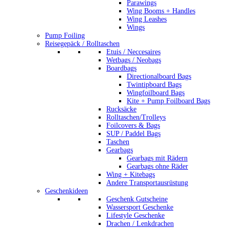
Parawings
Wing Booms + Handles
Wing Leashes
Wings
Pump Foiling
Reisegepäck / Rolltaschen
Etuis / Neccesaires
Wetbags / Neobags
Boardbags
Directionalboard Bags
Twintipboard Bags
Wingfoilboard Bags
Kite + Pump Foilboard Bags
Rucksäcke
Rolltaschen/Trolleys
Foilcovers & Bags
SUP / Paddel Bags
Taschen
Gearbags
Gearbags mit Rädern
Gearbags ohne Räder
Wing + Kitebags
Andere Transportausrüstung
Geschenkideen
Geschenk Gutscheine
Wassersport Geschenke
Lifestyle Geschenke
Drachen / Lenkdrachen