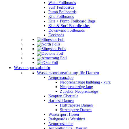
Wake Foilboards
Surf Foilboards
Pump Foilboards
Kite Foilboards
Kite + Pump Foilboard Bags
Kite & Surf Boardleashes
Downwind Foilboards
Deckpads
Wassersportzubehör
Wassersportausrüstung für Damen
Neoprenanzüge
Neoprenanzüge halblang / kurz
Neoprenanzüge lang
Zubehör Neoprenazüge
Neopren Oberteile
Harness Damen
Hüfttrapetze Damen
Sitztrapetze Damen
Wassersport Hosen
Rashguards / Wetshirts
Neoprenschuhe
Aufprallschutz / Westen