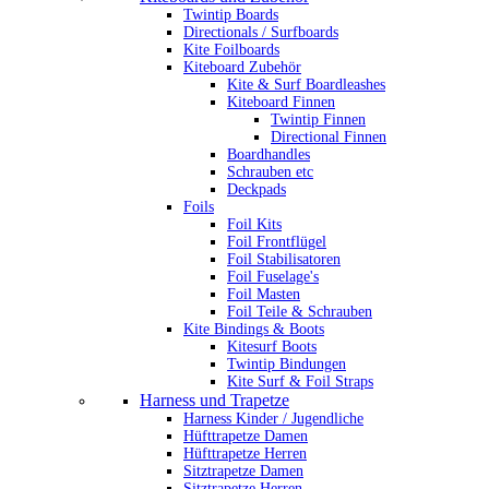
Twintip Boards
Directionals / Surfboards
Kite Foilboards
Kiteboard Zubehör
Kite & Surf Boardleashes
Kiteboard Finnen
Twintip Finnen
Directional Finnen
Boardhandles
Schrauben etc
Deckpads
Foils
Foil Kits
Foil Frontflügel
Foil Stabilisatoren
Foil Fuselage's
Foil Masten
Foil Teile & Schrauben
Kite Bindings & Boots
Kitesurf Boots
Twintip Bindungen
Kite Surf & Foil Straps
Harness und Trapetze
Harness Kinder / Jugendliche
Hüfttrapetze Damen
Hüfttrapetze Herren
Sitztrapetze Damen
Sitztrapetze Herren