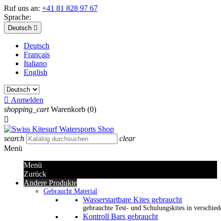
Ruf uns an:
+41 81 828 97 67
Sprache:
Deutsch

Deutsch
Français
Italiano
English

Anmelden
shopping_cart
Warenkorb
(0)

search
clear
Menü
Menü
Zurück
Andere Produkte
Gebraucht Material
Wasserstartbare Kites gebraucht
gebrauchte Test- und Schulungskites in verschied
Kontroll Bars gebraucht