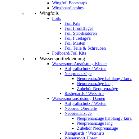
Wingfoil Footstraps
Wingboardleashes
Wingfoils
Foils
Foil Kits
Foil Frontflügel
Foil Stabilisatoren
Foil Fuselage's
Foil Masten
Foil Teile & Schrauben
Foilboard/Foil Kits
Wassersportbekleidung
Wassersport Ausrüstung Kinder
Aufprallschutz / Westen
Neoprenanzüge
Neoprenanzüge halblang / kurz
Neoprenanzüge lang
Zubehör Neoprenazüge
Rashguards / Wetshirts
Wassersportausrüstung Damen
Aufprallschutz / Westen
Neopren Oberteile
Neoprenanzüge
Neoprenanzüge halblang / kurz
Neoprenanzüge lang
Zubehör Neoprenazüge
Rashguards / Wetshirts
Wassersport Hosen