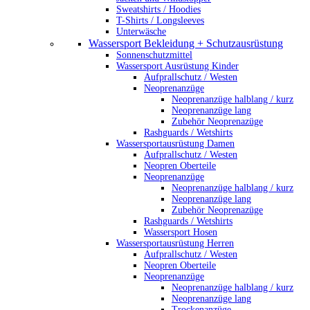
Sweatshirts / Hoodies
T-Shirts / Longsleeves
Unterwäsche
Wassersport Bekleidung + Schutzausrüstung
Sonnenschutzmittel
Wassersport Ausrüstung Kinder
Aufprallschutz / Westen
Neoprenanzüge
Neoprenanzüge halblang / kurz
Neoprenanzüge lang
Zubehör Neoprenazüge
Rashguards / Wetshirts
Wassersportausrüstung Damen
Aufprallschutz / Westen
Neopren Oberteile
Neoprenanzüge
Neoprenanzüge halblang / kurz
Neoprenanzüge lang
Zubehör Neoprenazüge
Rashguards / Wetshirts
Wassersport Hosen
Wassersportausrüstung Herren
Aufprallschutz / Westen
Neopren Oberteile
Neoprenanzüge
Neoprenanzüge halblang / kurz
Neoprenanzüge lang
Trockenanzüge