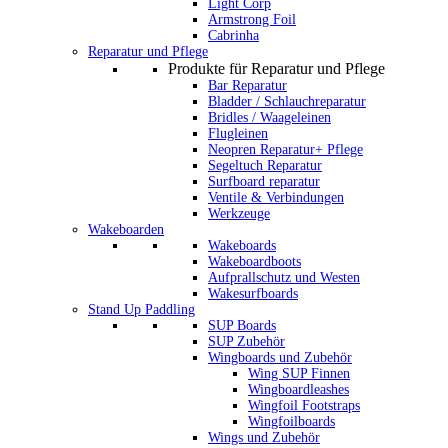
Light Corp
Armstrong Foil
Cabrinha
Reparatur und Pflege
Produkte für Reparatur und Pflege
Bar Reparatur
Bladder / Schlauchreparatur
Bridles / Waageleinen
Flugleinen
Neopren Reparatur+ Pflege
Segeltuch Reparatur
Surfboard reparatur
Ventile & Verbindungen
Werkzeuge
Wakeboarden
Wakeboards
Wakeboardboots
Aufprallschutz und Westen
Wakesurfboards
Stand Up Paddling
SUP Boards
SUP Zubehör
Wingboards und Zubehör
Wing SUP Finnen
Wingboardleashes
Wingfoil Footstraps
Wingfoilboards
Wings und Zubehör