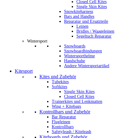
Closed Cell Kites
Single Skin Kites
Snowkiteharness
Bars and Handles
Reparatur und Ersatzteile
Leinen
Bridles / Waageleinen
Segeltuch Reparatur
Wintersport
Snowboards
Snowboardbindungen
Wintersporthelme
Handschuhe
Andere Wintersportartikel
Kitesport
Kites und Zubehör
Tubekites
Softkites
Single Skin Kites
Closed Cell Kites
Trainerkites und Lenkmatten
Wing + Kitebags
Kontrollbars und Zubehör
Bar Reparatur
Flugleinen
Kontrollbars
Safetyleash / Kiteleash
Kiteboards und Zubehör