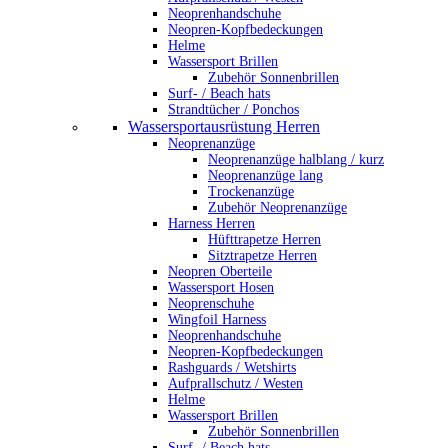
Neoprenhandschuhe
Neopren-Kopfbedeckungen
Helme
Wassersport Brillen
Zubehör Sonnenbrillen
Surf- / Beach hats
Strandtücher / Ponchos
Wassersportausrüstung Herren
Neoprenanzüge
Neoprenanzüge halblang / kurz
Neoprenanzüge lang
Trockenanzüge
Zubehör Neoprenanzüge
Harness Herren
Hüfttrapetze Herren
Sitztrapetze Herren
Neopren Oberteile
Wassersport Hosen
Neoprenschuhe
Wingfoil Harness
Neoprenhandschuhe
Neopren-Kopfbedeckungen
Rashguards / Wetshirts
Aufprallschutz / Westen
Helme
Wassersport Brillen
Zubehör Sonnenbrillen
Surf- / Beach hats