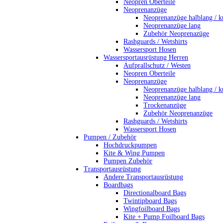
Neopren Oberteile
Neoprenanzüge
Neoprenanzüge halblang / k
Neoprenanzüge lang
Zubehör Neoprenazüge
Rashguards / Wetshirts
Wassersport Hosen
Wassersportausrüstung Herren
Aufprallschutz / Westen
Neopren Oberteile
Neoprenanzüge
Neoprenanzüge halblang / k
Neoprenanzüge lang
Trockenanzüge
Zubehör Neoprenanzüge
Rashguards / Wetshirts
Wassersport Hosen
Pumpen / Zubehör
Hochdruckpumpen
Kite & Wing Pumpen
Pumpen Zubehör
Transportausrüstung
Andere Transportausrüstung
Boardbags
Directionalboard Bags
Twintipboard Bags
Wingfoilboard Bags
Kite + Pump Foilboard Bags