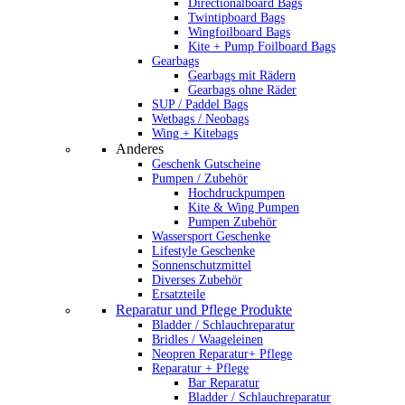
Directionalboard Bags
Twintipboard Bags
Wingfoilboard Bags
Kite + Pump Foilboard Bags
Gearbags
Gearbags mit Rädern
Gearbags ohne Räder
SUP / Paddel Bags
Wetbags / Neobags
Wing + Kitebags
Anderes
Geschenk Gutscheine
Pumpen / Zubehör
Hochdruckpumpen
Kite & Wing Pumpen
Pumpen Zubehör
Wassersport Geschenke
Lifestyle Geschenke
Sonnenschutzmittel
Diverses Zubehör
Ersatzteile
Reparatur und Pflege Produkte
Bladder / Schlauchreparatur
Bridles / Waageleinen
Neopren Reparatur+ Pflege
Reparatur + Pflege
Bar Reparatur
Bladder / Schlauchreparatur