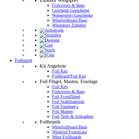
Zubehör Wingsport
Foilcovers & Bags
Geschenk Gutscheine
Wassersport Geschenke
Wingfoilboard Bags
Wingsport Zubehör
Foilsport
Kit Angebote
Foil Kits
Foilboard/Foil Kits
Foil Flügel, Masten, Fuselage
Foil Kits
Foilcovers & Bags
Foil Frontflügel
Foil Stabilisatoren
Foil Fuselage's
Foil Masten
Foil Teile & Schrauben
Foilboards
Wingfoilboard Bags
Wingfoil Footstraps
Wing Foilboards