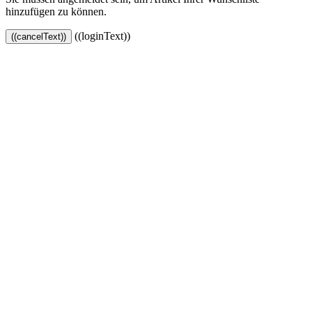
hinzufügen zu können.
((loginText))
((cancelText))