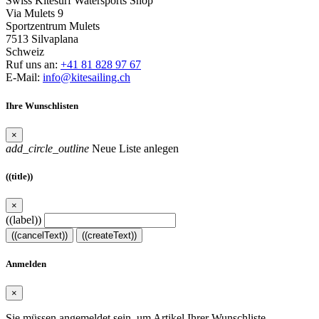
Swiss Kitesurf Watersports Shop
Via Mulets 9
Sportzentrum Mulets
7513 Silvaplana
Schweiz
Ruf uns an:
+41 81 828 97 67
E-Mail:
info@kitesailing.ch
Ihre Wunschlisten
×
add_circle_outline
Neue Liste anlegen
((title))
×
((label))
((cancelText))
((createText))
Anmelden
×
Sie müssen angemeldet sein, um Artikel Ihrer Wunschliste