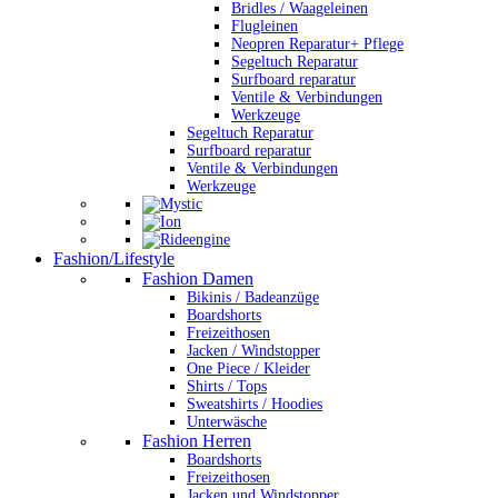
Bridles / Waageleinen
Flugleinen
Neopren Reparatur+ Pflege
Segeltuch Reparatur
Surfboard reparatur
Ventile & Verbindungen
Werkzeuge
Segeltuch Reparatur
Surfboard reparatur
Ventile & Verbindungen
Werkzeuge
Fashion/Lifestyle
Fashion Damen
Bikinis / Badeanzüge
Boardshorts
Freizeithosen
Jacken / Windstopper
One Piece / Kleider
Shirts / Tops
Sweatshirts / Hoodies
Unterwäsche
Fashion Herren
Boardshorts
Freizeithosen
Jacken und Windstopper