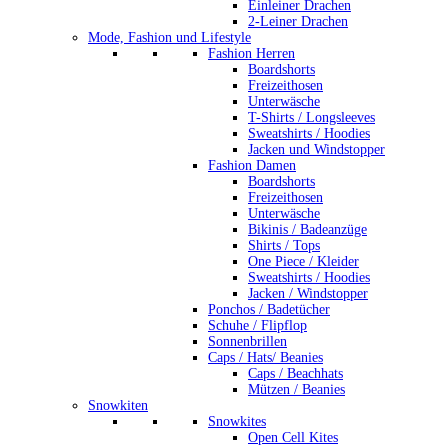
Einleiner Drachen
2-Leiner Drachen
Mode, Fashion und Lifestyle
Fashion Herren
Boardshorts
Freizeithosen
Unterwäsche
T-Shirts / Longsleeves
Sweatshirts / Hoodies
Jacken und Windstopper
Fashion Damen
Boardshorts
Freizeithosen
Unterwäsche
Bikinis / Badeanzüge
Shirts / Tops
One Piece / Kleider
Sweatshirts / Hoodies
Jacken / Windstopper
Ponchos / Badetücher
Schuhe / Flipflop
Sonnenbrillen
Caps / Hats/ Beanies
Caps / Beachhats
Mützen / Beanies
Snowkiten
Snowkites
Open Cell Kites