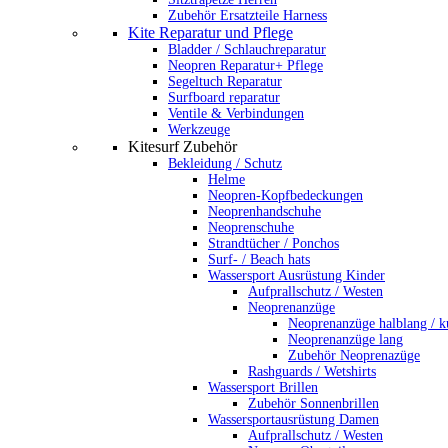
Zubehör Ersatzteile Harness
Kite Reparatur und Pflege
Bladder / Schlauchreparatur
Neopren Reparatur+ Pflege
Segeltuch Reparatur
Surfboard reparatur
Ventile & Verbindungen
Werkzeuge
Kitesurf Zubehör
Bekleidung / Schutz
Helme
Neopren-Kopfbedeckungen
Neoprenhandschuhe
Neoprenschuhe
Strandtücher / Ponchos
Surf- / Beach hats
Wassersport Ausrüstung Kinder
Aufprallschutz / Westen
Neoprenanzüge
Neoprenanzüge halblang / k
Neoprenanzüge lang
Zubehör Neoprenazüge
Rashguards / Wetshirts
Wassersport Brillen
Zubehör Sonnenbrillen
Wassersportausrüstung Damen
Aufprallschutz / Westen