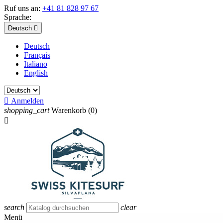
Ruf uns an:
+41 81 828 97 67
Sprache:
Deutsch

Deutsch
Français
Italiano
English

Anmelden
shopping_cart
Warenkorb
(0)

search
clear
Menü