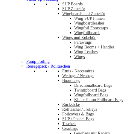
SUP Boards
SUP Zubehör
Wingboards und Zubehör
Wing SUP Finnen
Wingboardleashes
Wingfoil Footstraps
Wingfoilboards
Wings und Zubehör
Parawings
Wing Booms + Handles
Wing Leashes
Wings
Pump Foiling
Reisegepäck / Rolltaschen
Etuis / Neccesaires
Wetbags / Neobags
Boardbags
Directionalboard Bags
Twintipboard Bags
Wingfoilboard Bags
Kite + Pump Foilboard Bags
Rucksäcke
Rolltaschen/Trolleys
Foilcovers & Bags
SUP / Paddel Bags
Taschen
Gearbags
Gearbags mit Rädern