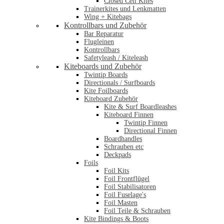
Closed Cell Kites
Trainerkites und Lenkmatten
Wing + Kitebags
Kontrollbars und Zubehör
Bar Reparatur
Flugleinen
Kontrollbars
Safetyleash / Kiteleash
Kiteboards und Zubehör
Twintip Boards
Directionals / Surfboards
Kite Foilboards
Kiteboard Zubehör
Kite & Surf Boardleashes
Kiteboard Finnen
Twintip Finnen
Directional Finnen
Boardhandles
Schrauben etc
Deckpads
Foils
Foil Kits
Foil Frontflügel
Foil Stabilisatoren
Foil Fuselage's
Foil Masten
Foil Teile & Schrauben
Kite Bindings & Boots