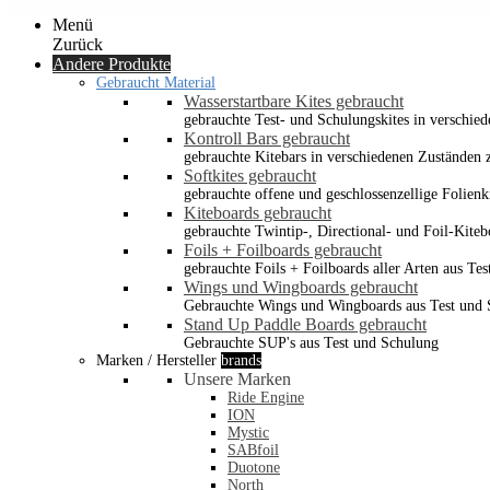
Menü
Zurück
Andere Produkte
Gebraucht Material
Wasserstartbare Kites gebraucht
gebrauchte Test- und Schulungskites in verschied
Kontroll Bars gebraucht
gebrauchte Kitebars in verschiedenen Zuständen z
Softkites gebraucht
gebrauchte offene und geschlossenzellige Folienk
Kiteboards gebraucht
gebrauchte Twintip-, Directional- und Foil-Kiteb
Foils + Foilboards gebraucht
gebrauchte Foils + Foilboards aller Arten aus Te
Wings und Wingboards gebraucht
Gebrauchte Wings und Wingboards aus Test und
Stand Up Paddle Boards gebraucht
Gebrauchte SUP's aus Test und Schulung
Marken / Hersteller
brands
Unsere Marken
Ride Engine
ION
Mystic
SABfoil
Duotone
North