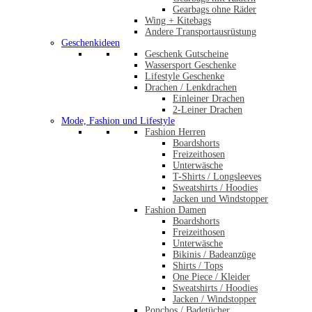
Gearbags ohne Räder
Wing + Kitebags
Andere Transportausrüstung
Geschenkideen
Geschenk Gutscheine
Wassersport Geschenke
Lifestyle Geschenke
Drachen / Lenkdrachen
Einleiner Drachen
2-Leiner Drachen
Mode, Fashion und Lifestyle
Fashion Herren
Boardshorts
Freizeithosen
Unterwäsche
T-Shirts / Longsleeves
Sweatshirts / Hoodies
Jacken und Windstopper
Fashion Damen
Boardshorts
Freizeithosen
Unterwäsche
Bikinis / Badeanzüge
Shirts / Tops
One Piece / Kleider
Sweatshirts / Hoodies
Jacken / Windstopper
Ponchos / Badetücher