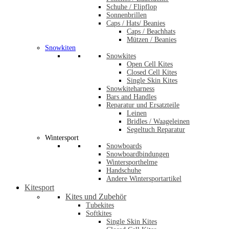
Schuhe / Flipflop
Sonnenbrillen
Caps / Hats/ Beanies
Caps / Beachhats
Mützen / Beanies
Snowkiten
Snowkites
Open Cell Kites
Closed Cell Kites
Single Skin Kites
Snowkiteharness
Bars and Handles
Reparatur und Ersatzteile
Leinen
Bridles / Waageleinen
Segeltuch Reparatur
Wintersport
Snowboards
Snowboardbindungen
Wintersporthelme
Handschuhe
Andere Wintersportartikel
Kitesport
Kites und Zubehör
Tubekites
Softkites
Single Skin Kites