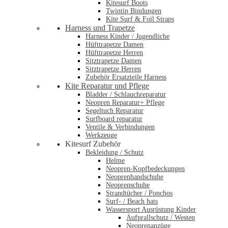
Kitesurf Boots
Twintip Bindungen
Kite Surf & Foil Straps
Harness und Trapetze
Harness Kinder / Jugendliche
Hüfttrapetze Damen
Hüfttrapetze Herren
Sitztrapetze Damen
Sitztrapetze Herren
Zubehör Ersatzteile Harness
Kite Reparatur und Pflege
Bladder / Schlauchreparatur
Neopren Reparatur+ Pflege
Segeltuch Reparatur
Surfboard reparatur
Ventile & Verbindungen
Werkzeuge
Kitesurf Zubehör
Bekleidung / Schutz
Helme
Neopren-Kopfbedeckungen
Neoprenhandschuhe
Neoprenschuhe
Strandtücher / Ponchos
Surf- / Beach hats
Wassersport Ausrüstung Kinder
Aufprallschutz / Westen
Neoprenanzüge