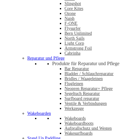
Slingshot
Core Kites
Ozone
Naish
F-ONE
Flysurfer
Bern Unlimited
North Sails
Light Corp
Armstrong Foil
Cabrinha
Reparatur und Pflege
Produkte für Reparatur und Pflege
Bar Reparatur
Bladder / Schlauchreparatur
Bridles / Waageleinen
Flugleinen
Neopren Reparatur+ Pflege
Segeltuch Reparatur
Surfboard reparatur
Ventile & Verbindungen
Werkzeuge
Wakeboarden
Wakeboards
Wakeboardboots
Aufprallschutz und Westen
Wakesurfboards
Stand Up Paddling