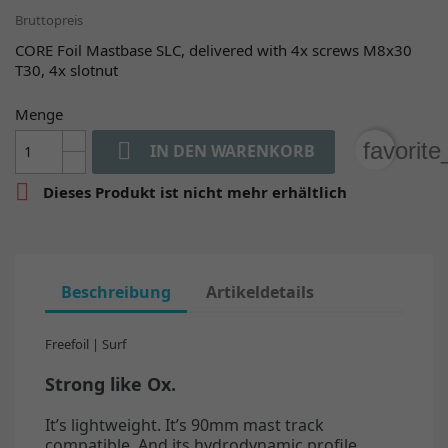
Bruttopreis
CORE Foil Mastbase SLC, delivered with 4x screws M8x30
T30, 4x slotnut
Menge

favorit
IN DEN WARENKORB

Dieses Produkt ist nicht mehr erhältlich
Beschreibung
Artikeldetails
Freefoil | Surf
Strong like Ox.
It’s lightweight. It’s 90mm mast track
compatible. And its hydrodynamic profile