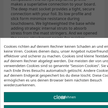
makes a superlative connection to your board.
The deep mast socket provides a tight, secure
connection with your foil. Its low profile and
slick form minimize resistance during
touchdowns. We lightweighted the base while
adding strategic internal struts to absorb
stress from the mast stringers. And we opened
the screw attachment points for quicker
assembly.
Cookies richten auf deinem Rechner keinen Schaden an und en
SLC Mastbase. Built to last.
keine Viren. Cookies dienen dazu, unser Angebot nutzerfreundl
effektiver und sicherer zu machen. Cookies sind kleine Textdate
Delivery:
Mastbase comes with 4 M8x30mm
auf deinem Rechner abgelegt werden. Die meisten der von un
Torx screws and 4 T-nuts.
verwendeten Cookies sind so genannte “Session-Cookies”. Sie
nach Ende Ihres Besuchs automatisch gelöscht. Andere Cookie
Features:
auf deinem Endgerät gespeichert bis du diese löscht. Diese Co
6063 ALUMINUM: Superior corrosion
ermöglichen es uns deinen Browser beim nächsten Besuch
resistance. Aircraft-grade.
wiederzuerkennen.
90mm MAST TRACK COMPATIBLE
clear
Ablehnen
Find more specs
at
corekites.com/us/foil/slc#mast-fuselage-