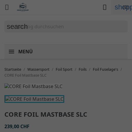
shopp


(0)
search
MENÜ
Startseite
Wassersport
Foil Sport
Foils
Foil Fuselage's
CORE Foil Mastbase SLC
CORE FOIL MASTBASE SLC
239,00 CHF