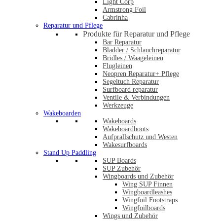
Light Corp
Armstrong Foil
Cabrinha
Reparatur und Pflege
Produkte für Reparatur und Pflege
Bar Reparatur
Bladder / Schlauchreparatur
Bridles / Waageleinen
Flugleinen
Neopren Reparatur+ Pflege
Segeltuch Reparatur
Surfboard reparatur
Ventile & Verbindungen
Werkzeuge
Wakeboarden
Wakeboards
Wakeboardboots
Aufprallschutz und Westen
Wakesurfboards
Stand Up Paddling
SUP Boards
SUP Zubehör
Wingboards und Zubehör
Wing SUP Finnen
Wingboardleashes
Wingfoil Footstraps
Wingfoilboards
Wings und Zubehör