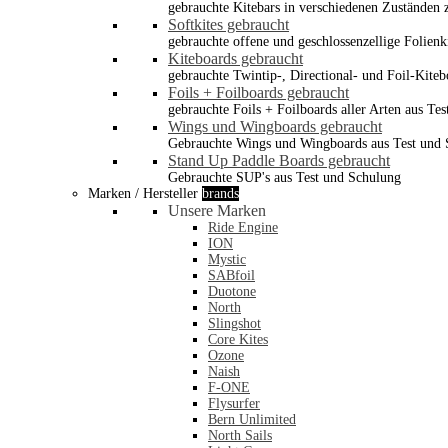
gebrauchte Kitebars in verschiedenen Zuständen z
Softkites gebraucht
gebrauchte offene und geschlossenzellige Folienk
Kiteboards gebraucht
gebrauchte Twintip-, Directional- und Foil-Kiteb
Foils + Foilboards gebraucht
gebrauchte Foils + Foilboards aller Arten aus Te
Wings und Wingboards gebraucht
Gebrauchte Wings und Wingboards aus Test und
Stand Up Paddle Boards gebraucht
Gebrauchte SUP's aus Test und Schulung
Marken / Hersteller
brands
Unsere Marken
Ride Engine
ION
Mystic
SABfoil
Duotone
North
Slingshot
Core Kites
Ozone
Naish
F-ONE
Flysurfer
Bern Unlimited
North Sails