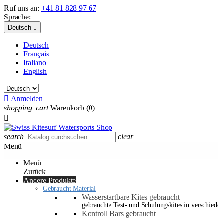
Ruf uns an:
+41 81 828 97 67
Sprache:
Deutsch

Deutsch
Français
Italiano
English

Anmelden
shopping_cart
Warenkorb
(0)

search
clear
Menü
Menü
Zurück
Andere Produkte
Gebraucht Material
Wasserstartbare Kites gebraucht
gebrauchte Test- und Schulungskites in verschied
Kontroll Bars gebraucht