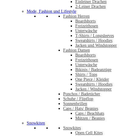
Einleiner Drachen
2-Leiner Drachen
Mode, Fashion und Lifestyle
Fashion Herren
Boardshorts
Freizeithosen
Unterwäsche
T-Shirts / Longsleeves
Sweatshirts / Hoodies
Jacken und Windstopper
Fashion Damen
Boardshorts
Freizeithosen
Unterwäsche
Bikinis / Badeanzüge
Shirts / Tops
One Piece / Kleider
Sweatshirts / Hoodies
Jacken / Windstopper
Ponchos / Badetücher
Schuhe / Flipflop
Sonnenbrillen
Caps / Hats/ Beanies
Caps / Beachhats
Mützen / Beanies
Snowkiten
Snowkites
Open Cell Kites