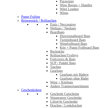
Parawings
Wing Booms + Handles
Wing Leashes
Wings
Pump Foiling
Reisegepäck / Rolltaschen
Etuis / Neccesaires
Wetbags / Neobags
Boardbags
Directionalboard Bags
Twintipboard Bags
Wingfoilboard Bags
Kite + Pump Foilboard Bags
Rucksäcke
Rolltaschen/Trolleys
Foilcovers & Bags
SUP / Paddel Bags
Taschen
Gearbags
Gearbags mit Rädern
Gearbags ohne Räder
Wing + Kitebags
Andere Transportausrüstung
Geschenkideen
Geschenk Gutscheine
Wassersport Geschenke
Lifestyle Geschenke
Drachen / Lenkdrachen