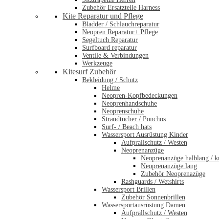
Zubehör Ersatzteile Harness
Kite Reparatur und Pflege
Bladder / Schlauchreparatur
Neopren Reparatur+ Pflege
Segeltuch Reparatur
Surfboard reparatur
Ventile & Verbindungen
Werkzeuge
Kitesurf Zubehör
Bekleidung / Schutz
Helme
Neopren-Kopfbedeckungen
Neoprenhandschuhe
Neoprenschuhe
Strandtücher / Ponchos
Surf- / Beach hats
Wassersport Ausrüstung Kinder
Aufprallschutz / Westen
Neoprenanzüge
Neoprenanzüge halblang / k
Neoprenanzüge lang
Zubehör Neoprenazüge
Rashguards / Wetshirts
Wassersport Brillen
Zubehör Sonnenbrillen
Wassersportausrüstung Damen
Aufprallschutz / Westen