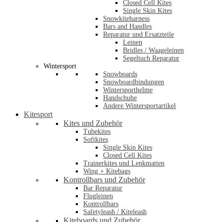
Closed Cell Kites
Single Skin Kites
Snowkiteharness
Bars and Handles
Reparatur und Ersatzteile
Leinen
Bridles / Waageleinen
Segeltuch Reparatur
Wintersport
Snowboards
Snowboardbindungen
Wintersporthelme
Handschuhe
Andere Wintersportartikel
Kitesport
Kites und Zubehör
Tubekites
Softkites
Single Skin Kites
Closed Cell Kites
Trainerkites und Lenkmatten
Wing + Kitebags
Kontrollbars und Zubehör
Bar Reparatur
Flugleinen
Kontrollbars
Safetyleash / Kiteleash
Kiteboards und Zubehör