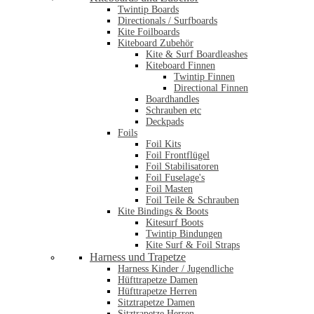
Twintip Boards
Directionals / Surfboards
Kite Foilboards
Kiteboard Zubehör
Kite & Surf Boardleashes
Kiteboard Finnen
Twintip Finnen
Directional Finnen
Boardhandles
Schrauben etc
Deckpads
Foils
Foil Kits
Foil Frontflügel
Foil Stabilisatoren
Foil Fuselage's
Foil Masten
Foil Teile & Schrauben
Kite Bindings & Boots
Kitesurf Boots
Twintip Bindungen
Kite Surf & Foil Straps
Harness und Trapetze
Harness Kinder / Jugendliche
Hüfttrapetze Damen
Hüfttrapetze Herren
Sitztrapetze Damen
Sitztrapetze Herren