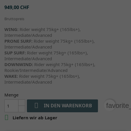
949,00 CHF
Bruttopreis
WING:
Rider weight 75kg+ (165lbs+),
Intermediate/Advanced
PRONE SURF:
Rider weight 75kg+ (165lbs+),
Intermediate/Advanced
SUP SURF:
Rider weight 75kg+ (165lbs+),
Intermediate/Advanced
DOWNWIND:
Rider weight 75kg+ (165lbs+),
Rookie/Intermediate/Advanced
WAKE:
Rider weight 75kg+ (165lbs+),
Intermediate/Advanced
Menge

favorit
IN DEN WARENKORB

Liefern wir ab Lager