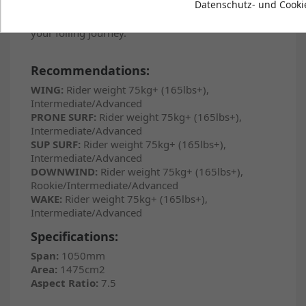
Datenschutz- und Cookie
breach, making these foils the perfect platform for
practising aerials or ripping the hardest turns of
your foiling journey.
Recommendations:
WING:
Rider weight 75kg+ (165lbs+),
Intermediate/Advanced
PRONE SURF:
Rider weight 75kg+ (165lbs+),
Intermediate/Advanced
SUP SURF:
Rider weight 75kg+ (165lbs+),
Intermediate/Advanced
DOWNWIND:
Rider weight 75kg+ (165lbs+),
Rookie/Intermediate/Advanced
WAKE:
Rider weight 75kg+ (165lbs+),
Intermediate/Advanced
Specifications:
Span:
1050mm
Area:
1475cm2
Aspect Ratio:
7.5