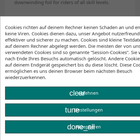
downwinding foil for riders of all skill levels.
Broad Speed Range
Cookies richten auf deinem Rechner keinen Schaden an und en
Thanks to its high camber foil section, the MA
keine Viren. Cookies dienen dazu, unser Angebot nutzerfreundl
range delivers a unique blend of lift at low speeds
effektiver und sicherer zu machen. Cookies sind kleine Textdate
yet retains excellent controllability at the top end.
auf deinem Rechner abgelegt werden. Die meisten der von un
This makes getting onto foil easier while reducing
verwendeten Cookies sind so genannte “Session-Cookies”. Sie
your chances of being “over foiled” in big
nach Ende Ihres Besuchs automatisch gelöscht. Andere Cookie
conditions.
auf deinem Endgerät gespeichert bis du diese löscht. Diese Co
Fluid Carving
ermöglichen es uns deinen Browser beim nächsten Besuch
wiederzuerkennen.
There’s nothing better than feeling connected to the
foil through a turn, which is why we’ve designed
the MA foils to deliver seamless and intuitive
clear
Ablehnen
control through the full range of bank angles.
Lighting Fast Ventilation Recovery
tune
Einstellungen
From breaching a wingtip in the surf to landing an
air, the MA range handles ventilation with ease. A
done_all
Akzeptieren
fine leading edge section and tuned wingtip
inflection allow for quick flow reattachment after a