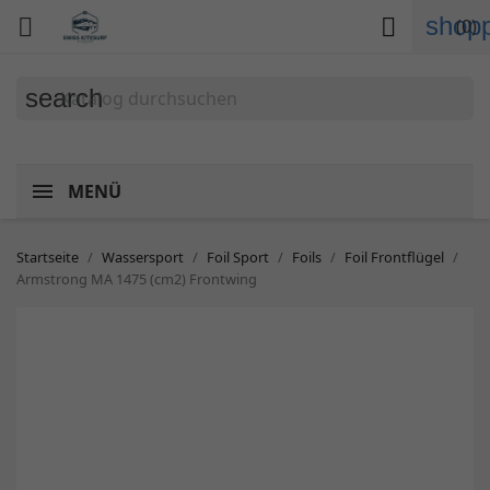
shopp


(0)
search
MENÜ
Startseite
Wassersport
Foil Sport
Foils
Foil Frontflügel
Armstrong MA 1475 (cm2) Frontwing