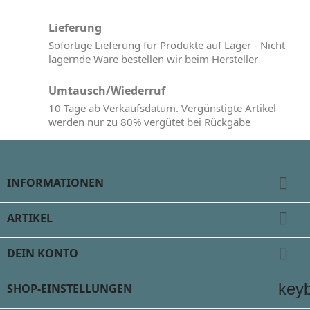
Lieferung
Sofortige Lieferung für Produkte auf Lager - Nicht
lagernde Ware bestellen wir beim Hersteller
Umtausch/Wiederruf
10 Tage ab Verkaufsdatum. Vergünstigte Artikel
werden nur zu 80% vergütet bei Rückgabe

INFORMATIONEN

ARTIKEL

DEIN KONTO
key
SHOP-EINSTELLUNGEN