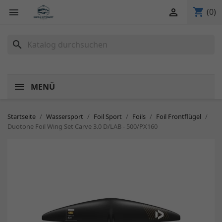
shopping_cart


(0)
search
MENÜ
Startseite
Wassersport
Foil Sport
Foils
Foil Frontflügel
Duotone Foil Wing Set Carve 3.0 D/LAB - 500/PX160