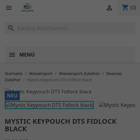
shopping_cart


(0)
search
MENÜ
Startseite
Wassersport
Wassersport-Zubehör
Diverses
Zubehör
Mystic Keypouch DTS Fidlock black
NEU
MYSTIC KEYPOUCH DTS FIDLOCK
BLACK