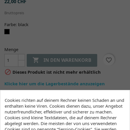
22,00 CHF
Bruttopreis
Farbe: black
black
Menge

favorite_border
IN DEN WARENKORB

Dieses Produkt ist nicht mehr erhältlich
Klicke hier um die Lagerbestände anzuzeigen
Cookies richten auf deinem Rechner keinen Schaden an und
enthalten keine Viren. Cookies dienen dazu, unser Angebot
Beschreibung
Artikeldetails
nutzerfreundlicher, effektiver und sicherer zu machen.
Lagerbestand
Cookies sind kleine Textdateien, die auf deinem Rechner
abgelegt werden. Die meisten der von uns verwendeten
Cookies sind so genannte “Session-Cookies”. Sie werden