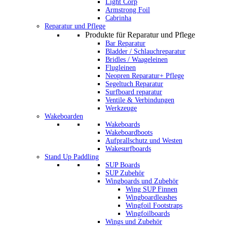
Light Corp
Armstrong Foil
Cabrinha
Reparatur und Pflege
Produkte für Reparatur und Pflege
Bar Reparatur
Bladder / Schlauchreparatur
Bridles / Waageleinen
Flugleinen
Neopren Reparatur+ Pflege
Segeltuch Reparatur
Surfboard reparatur
Ventile & Verbindungen
Werkzeuge
Wakeboarden
Wakeboards
Wakeboardboots
Aufprallschutz und Westen
Wakesurfboards
Stand Up Paddling
SUP Boards
SUP Zubehör
Wingboards und Zubehör
Wing SUP Finnen
Wingboardleashes
Wingfoil Footstraps
Wingfoilboards
Wings und Zubehör