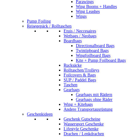
Parawings
Wing Booms + Handles
Wing Leashes
Wings
Pump Foiling
Reisegepäck / Rolltaschen
Etuis / Neccesaires
Wetbags / Neobags
Boardbags
Directionalboard Bags
Twintipboard Bags
Wingfoilboard Bags
Kite + Pump Foilboard Bags
Rucksäcke
Rolltaschen/Trolleys
Foilcovers & Bags
SUP / Paddel Bags
Taschen
Gearbags
Gearbags mit Rädern
Gearbags ohne Räder
Wing + Kitebags
Andere Transportausrüstung
Geschenkideen
Geschenk Gutscheine
Wassersport Geschenke
Lifestyle Geschenke
Drachen / Lenkdrachen