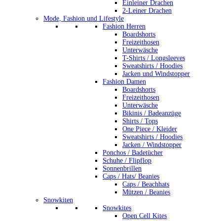
Einleiner Drachen
2-Leiner Drachen
Mode, Fashion und Lifestyle
Fashion Herren
Boardshorts
Freizeithosen
Unterwäsche
T-Shirts / Longsleeves
Sweatshirts / Hoodies
Jacken und Windstopper
Fashion Damen
Boardshorts
Freizeithosen
Unterwäsche
Bikinis / Badeanzüge
Shirts / Tops
One Piece / Kleider
Sweatshirts / Hoodies
Jacken / Windstopper
Ponchos / Badetücher
Schuhe / Flipflop
Sonnenbrillen
Caps / Hats/ Beanies
Caps / Beachhats
Mützen / Beanies
Snowkiten
Snowkites
Open Cell Kites