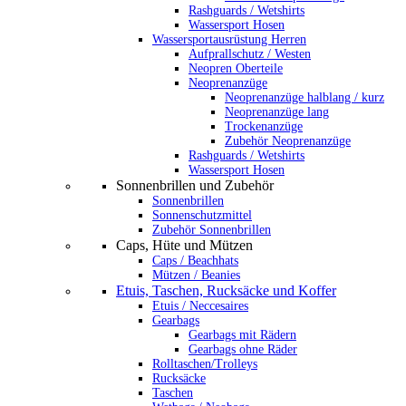
Rashguards / Wetshirts
Wassersport Hosen
Wassersportausrüstung Herren
Aufprallschutz / Westen
Neopren Oberteile
Neoprenanzüge
Neoprenanzüge halblang / kurz
Neoprenanzüge lang
Trockenanzüge
Zubehör Neoprenanzüge
Rashguards / Wetshirts
Wassersport Hosen
Sonnenbrillen und Zubehör
Sonnenbrillen
Sonnenschutzmittel
Zubehör Sonnenbrillen
Caps, Hüte und Mützen
Caps / Beachhats
Mützen / Beanies
Etuis, Taschen, Rucksäcke und Koffer
Etuis / Neccesaires
Gearbags
Gearbags mit Rädern
Gearbags ohne Räder
Rolltaschen/Trolleys
Rucksäcke
Taschen