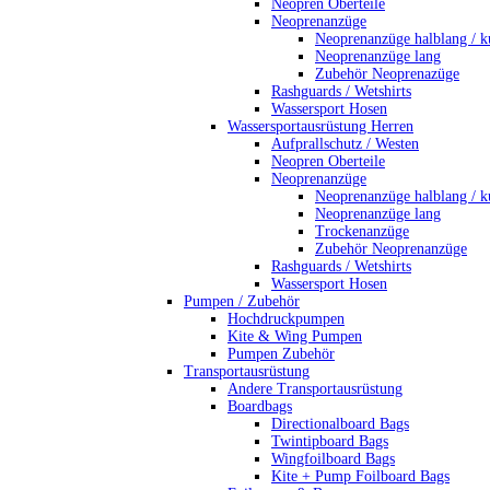
Neopren Oberteile
Neoprenanzüge
Neoprenanzüge halblang / k
Neoprenanzüge lang
Zubehör Neoprenazüge
Rashguards / Wetshirts
Wassersport Hosen
Wassersportausrüstung Herren
Aufprallschutz / Westen
Neopren Oberteile
Neoprenanzüge
Neoprenanzüge halblang / k
Neoprenanzüge lang
Trockenanzüge
Zubehör Neoprenanzüge
Rashguards / Wetshirts
Wassersport Hosen
Pumpen / Zubehör
Hochdruckpumpen
Kite & Wing Pumpen
Pumpen Zubehör
Transportausrüstung
Andere Transportausrüstung
Boardbags
Directionalboard Bags
Twintipboard Bags
Wingfoilboard Bags
Kite + Pump Foilboard Bags