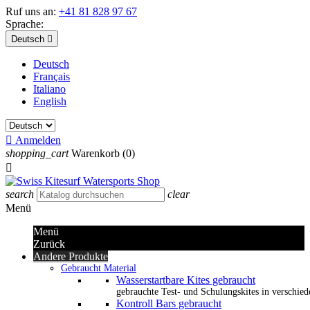
Ruf uns an:
+41 81 828 97 67
Sprache:
Deutsch

Deutsch
Français
Italiano
English

Anmelden
shopping_cart
Warenkorb
(0)

search
clear
Menü
Menü
Zurück
Andere Produkte
Gebraucht Material
Wasserstartbare Kites gebraucht
gebrauchte Test- und Schulungskites in verschied
Kontroll Bars gebraucht