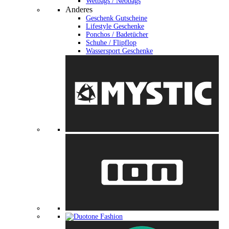
Wetbags / Neobags
Anderes
Geschenk Gutscheine
Lifestyle Geschenke
Ponchos / Badetücher
Schuhe / Flipflop
Wassersport Geschenke