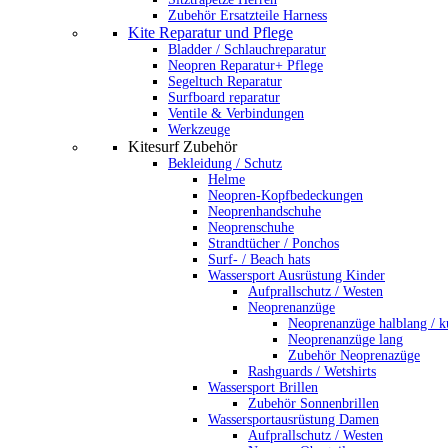
Zubehör Ersatzteile Harness
Kite Reparatur und Pflege
Bladder / Schlauchreparatur
Neopren Reparatur+ Pflege
Segeltuch Reparatur
Surfboard reparatur
Ventile & Verbindungen
Werkzeuge
Kitesurf Zubehör
Bekleidung / Schutz
Helme
Neopren-Kopfbedeckungen
Neoprenhandschuhe
Neoprenschuhe
Strandtücher / Ponchos
Surf- / Beach hats
Wassersport Ausrüstung Kinder
Aufprallschutz / Westen
Neoprenanzüge
Neoprenanzüge halblang / k
Neoprenanzüge lang
Zubehör Neoprenazüge
Rashguards / Wetshirts
Wassersport Brillen
Zubehör Sonnenbrillen
Wassersportausrüstung Damen
Aufprallschutz / Westen