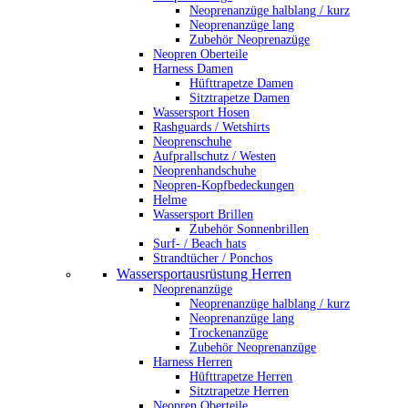
Neoprenanzüge halblang / kurz
Neoprenanzüge lang
Zubehör Neoprenazüge
Neopren Oberteile
Harness Damen
Hüfttrapetze Damen
Sitztrapetze Damen
Wassersport Hosen
Rashguards / Wetshirts
Neoprenschuhe
Aufprallschutz / Westen
Neoprenhandschuhe
Neopren-Kopfbedeckungen
Helme
Wassersport Brillen
Zubehör Sonnenbrillen
Surf- / Beach hats
Strandtücher / Ponchos
Wassersportausrüstung Herren
Neoprenanzüge
Neoprenanzüge halblang / kurz
Neoprenanzüge lang
Trockenanzüge
Zubehör Neoprenanzüge
Harness Herren
Hüfttrapetze Herren
Sitztrapetze Herren
Neopren Oberteile