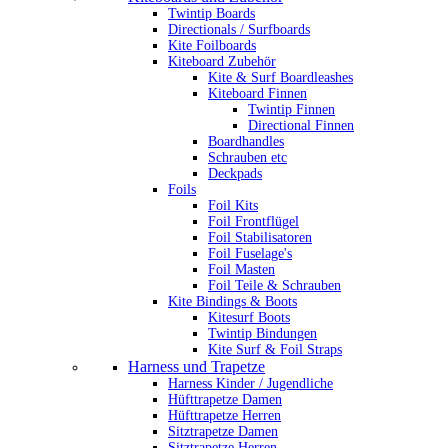
Twintip Boards
Directionals / Surfboards
Kite Foilboards
Kiteboard Zubehör
Kite & Surf Boardleashes
Kiteboard Finnen
Twintip Finnen
Directional Finnen
Boardhandles
Schrauben etc
Deckpads
Foils
Foil Kits
Foil Frontflügel
Foil Stabilisatoren
Foil Fuselage's
Foil Masten
Foil Teile & Schrauben
Kite Bindings & Boots
Kitesurf Boots
Twintip Bindungen
Kite Surf & Foil Straps
Harness und Trapetze
Harness Kinder / Jugendliche
Hüfttrapetze Damen
Hüfttrapetze Herren
Sitztrapetze Damen
Sitztrapetze Herren