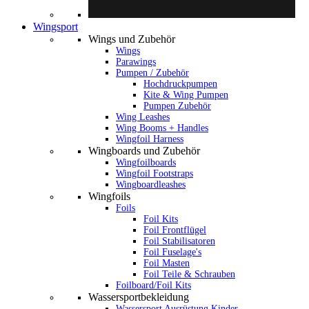
Wingsport
Wings und Zubehör
Wings
Parawings
Pumpen / Zubehör
Hochdruckpumpen
Kite & Wing Pumpen
Pumpen Zubehör
Wing Leashes
Wing Booms + Handles
Wingfoil Harness
Wingboards und Zubehör
Wingfoilboards
Wingfoil Footstraps
Wingboardleashes
Wingfoils
Foils
Foil Kits
Foil Frontflügel
Foil Stabilisatoren
Foil Fuselage's
Foil Masten
Foil Teile & Schrauben
Foilboard/Foil Kits
Wassersportbekleidung
Wassersport Ausrüstung Kinder