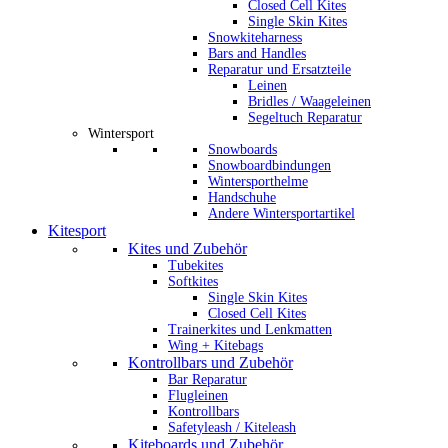
Closed Cell Kites
Single Skin Kites
Snowkiteharness
Bars and Handles
Reparatur und Ersatzteile
Leinen
Bridles / Waageleinen
Segeltuch Reparatur
Wintersport
Snowboards
Snowboardbindungen
Wintersporthelme
Handschuhe
Andere Wintersportartikel
Kitesport
Kites und Zubehör
Tubekites
Softkites
Single Skin Kites
Closed Cell Kites
Trainerkites und Lenkmatten
Wing + Kitebags
Kontrollbars und Zubehör
Bar Reparatur
Flugleinen
Kontrollbars
Safetyleash / Kiteleash
Kiteboards und Zubehör