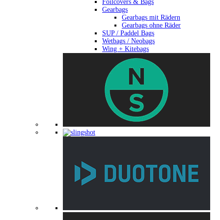
Foilcovers & Bags
Gearbags
Gearbags mit Rädern
Gearbags ohne Räder
SUP / Paddel Bags
Wetbags / Neobags
Wing + Kitebags