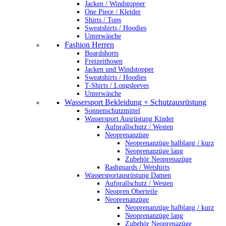
Jacken / Windstopper
One Piece / Kleider
Shirts / Tops
Sweatshirts / Hoodies
Unterwäsche
Fashion Herren
Boardshorts
Freizeithosen
Jacken und Windstopper
Sweatshirts / Hoodies
T-Shirts / Longsleeves
Unterwäsche
Wassersport Bekleidung + Schutzausrüstung
Sonnenschutzmittel
Wassersport Ausrüstung Kinder
Aufprallschutz / Westen
Neoprenanzüge
Neoprenanzüge halblang / kurz
Neoprenanzüge lang
Zubehör Neoprenazüge
Rashguards / Wetshirts
Wassersportausrüstung Damen
Aufprallschutz / Westen
Neopren Oberteile
Neoprenanzüge
Neoprenanzüge halblang / kurz
Neoprenanzüge lang
Zubehör Neoprenazüge