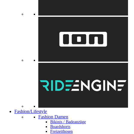
Fashion/Lifestyle
Fashion Damen
Bikinis / Badeanzüge
Boardshorts
Freizeithosen