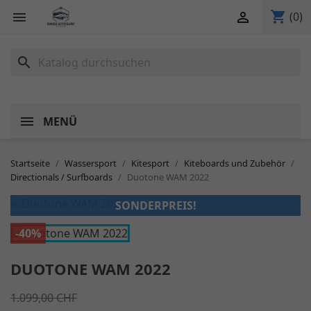
shopping_cart


(0)
search
MENÜ
Startseite
Wassersport
Kitesport
Kiteboards und Zubehör
Directionals / Surfboards
Duotone WAM 2022
SONDERPREIS!
-40%
DUOTONE WAM 2022
1.099,00 CHF