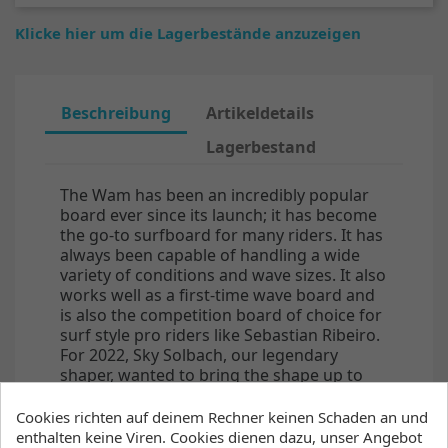
Klicke hier um die Lagerbestände anzuzeigen
Beschreibung
Artikeldetails
Lagerbestand
The Wam has been an incredibly popular
board ever since its launch; it has become
the go-to surfboard for many riders. It has
always been capable of handling a wide
variety of conditions and wave sizes. It also
works well as a first-time wave board and
is also the competition board of choice for
surf style pro riders like Sebastian Ribeiro.
For 2022, Sky Solbach, our legendary
shaper, wanted to bring the shape up to
date with modern trends. These updates
have ensured the Wam remains at the
Cookies richten auf deinem Rechner keinen Schaden an und
pinnacle of the sport. There is now even
enthalten keine Viren. Cookies dienen dazu, unser Angebot