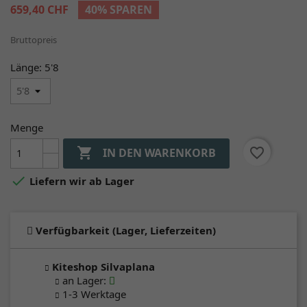
659,40 CHF
40% SPAREN
Bruttopreis
Länge: 5'8
Menge

favorite_border
IN DEN WARENKORB

Liefern wir ab Lager
Verfügbarkeit (Lager, Lieferzeiten)
Kiteshop Silvaplana
an Lager
:
1-3 Werktage