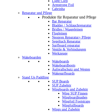
Light Corp
Armstrong Foil
Cabrinha
Reparatur und Pflege
Produkte für Reparatur und Pflege
Bar Reparatur
Bladder / Schlauchreparatur
Bridles / Waageleinen
Flugleinen
Neopren Reparatur+ Pflege
Segeltuch Reparatur
Surfboard reparatur
Ventile & Verbindungen
Werkzeuge
Wakeboarden
Wakeboards
Wakeboardboots
Aufprallschutz und Westen
Wakesurfboards
Stand Up Paddling
SUP Boards
SUP Zubehör
Wingboards und Zubehör
Wing SUP Finnen
Wingboardleashes
Wingfoil Footstraps
Wingfoilboards
Wings und Zubehör