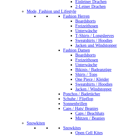
Einleiner Drachen
2-Leiner Drachen
Mode, Fashion und Lifestyle
Fashion Herren
Boardshorts
Freizeithosen
Unterwäsche
T-Shirts / Longsleeves
Sweatshirts / Hoodies
Jacken und Windstopper
Fashion Damen
Boardshorts
Freizeithosen
Unterwäsche
Bikinis / Badeanzüge
Shirts / Tops
One Piece / Kleider
Sweatshirts / Hoodies
Jacken / Windstopper
Ponchos / Badetücher
Schuhe / Flipflop
Sonnenbrillen
Caps / Hats/ Beanies
Caps / Beachhats
Mützen / Beanies
Snowkiten
Snowkites
Open Cell Kites