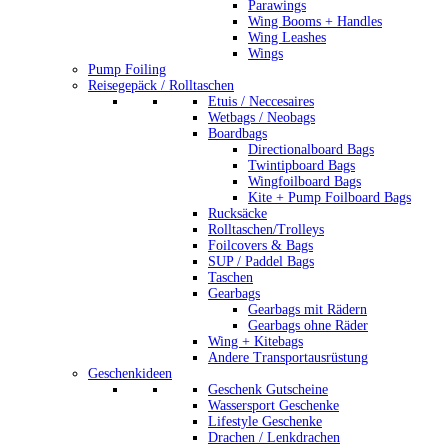
Parawings
Wing Booms + Handles
Wing Leashes
Wings
Pump Foiling
Reisegepäck / Rolltaschen
Etuis / Neccesaires
Wetbags / Neobags
Boardbags
Directionalboard Bags
Twintipboard Bags
Wingfoilboard Bags
Kite + Pump Foilboard Bags
Rucksäcke
Rolltaschen/Trolleys
Foilcovers & Bags
SUP / Paddel Bags
Taschen
Gearbags
Gearbags mit Rädern
Gearbags ohne Räder
Wing + Kitebags
Andere Transportausrüstung
Geschenkideen
Geschenk Gutscheine
Wassersport Geschenke
Lifestyle Geschenke
Drachen / Lenkdrachen