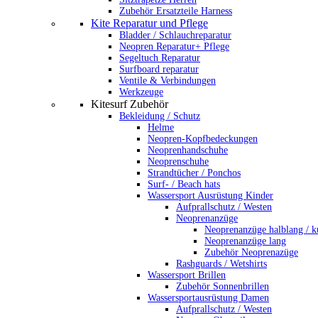
Zubehör Ersatzteile Harness
Kite Reparatur und Pflege
Bladder / Schlauchreparatur
Neopren Reparatur+ Pflege
Segeltuch Reparatur
Surfboard reparatur
Ventile & Verbindungen
Werkzeuge
Kitesurf Zubehör
Bekleidung / Schutz
Helme
Neopren-Kopfbedeckungen
Neoprenhandschuhe
Neoprenschuhe
Strandtücher / Ponchos
Surf- / Beach hats
Wassersport Ausrüstung Kinder
Aufprallschutz / Westen
Neoprenanzüge
Neoprenanzüge halblang / k
Neoprenanzüge lang
Zubehör Neoprenazüge
Rashguards / Wetshirts
Wassersport Brillen
Zubehör Sonnenbrillen
Wassersportausrüstung Damen
Aufprallschutz / Westen