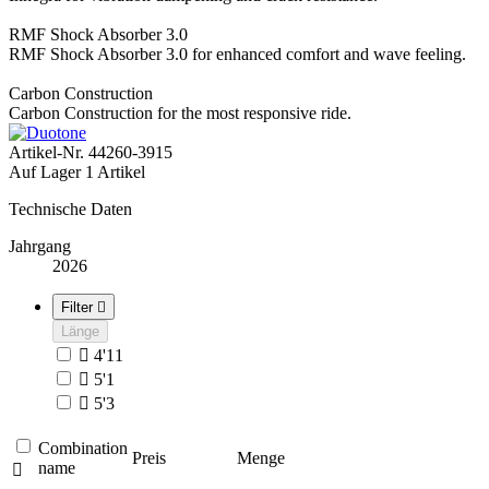
RMF Shock Absorber 3.0
RMF Shock Absorber 3.0 for enhanced comfort and wave feeling.
Carbon Construction
Carbon Construction for the most responsive ride.
Artikel-Nr.
44260-3915
Auf Lager
1 Artikel
Technische Daten
Jahrgang
2026
Filter

Länge

4'11

5'1

5'3
Combination
Preis
Menge
name
