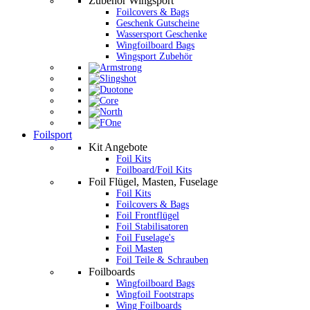
Zubehör Wingsport
Foilcovers & Bags
Geschenk Gutscheine
Wassersport Geschenke
Wingfoilboard Bags
Wingsport Zubehör
Foilsport
Kit Angebote
Foil Kits
Foilboard/Foil Kits
Foil Flügel, Masten, Fuselage
Foil Kits
Foilcovers & Bags
Foil Frontflügel
Foil Stabilisatoren
Foil Fuselage's
Foil Masten
Foil Teile & Schrauben
Foilboards
Wingfoilboard Bags
Wingfoil Footstraps
Wing Foilboards