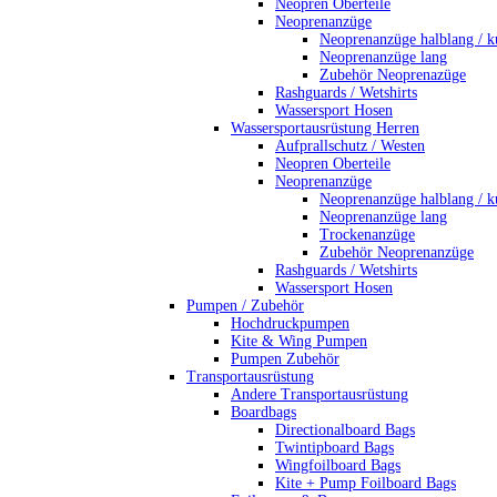
Neopren Oberteile
Neoprenanzüge
Neoprenanzüge halblang / k
Neoprenanzüge lang
Zubehör Neoprenazüge
Rashguards / Wetshirts
Wassersport Hosen
Wassersportausrüstung Herren
Aufprallschutz / Westen
Neopren Oberteile
Neoprenanzüge
Neoprenanzüge halblang / k
Neoprenanzüge lang
Trockenanzüge
Zubehör Neoprenanzüge
Rashguards / Wetshirts
Wassersport Hosen
Pumpen / Zubehör
Hochdruckpumpen
Kite & Wing Pumpen
Pumpen Zubehör
Transportausrüstung
Andere Transportausrüstung
Boardbags
Directionalboard Bags
Twintipboard Bags
Wingfoilboard Bags
Kite + Pump Foilboard Bags