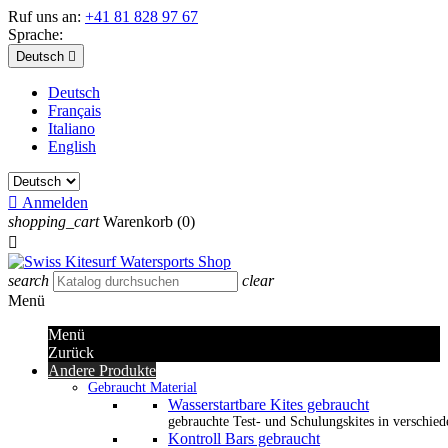
Ruf uns an:
+41 81 828 97 67
Sprache:
Deutsch

Deutsch
Français
Italiano
English

Anmelden
shopping_cart
Warenkorb
(0)

search
clear
Menü
Menü
Zurück
Andere Produkte
Gebraucht Material
Wasserstartbare Kites gebraucht
gebrauchte Test- und Schulungskites in verschied
Kontroll Bars gebraucht