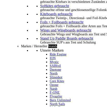
gebrauchte Kitebars in verschiedenen Zuständen z
Softkites gebraucht
gebrauchte offene und geschlossenzellige Folienk
Kiteboards gebraucht
gebrauchte Twintip-, Directional- und Foil-Kiteb
Foils + Foilboards gebraucht
gebrauchte Foils + Foilboards aller Arten aus Te
Wings und Wingboards gebraucht
Gebrauchte Wings und Wingboards aus Test und
Stand Up Paddle Boards gebraucht
Gebrauchte SUP's aus Test und Schulung
Marken / Hersteller
brands
Unsere Marken
Ride Engine
ION
Mystic
SABfoil
Duotone
North
Slingshot
Core Kites
Ozone
Naish
F-ONE
Flysurfer
Bern Unlimited
North Sails