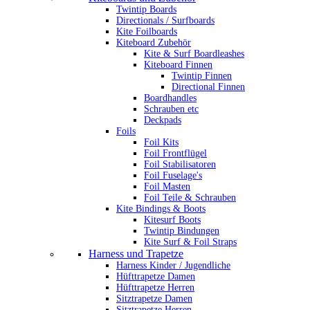
Twintip Boards
Directionals / Surfboards
Kite Foilboards
Kiteboard Zubehör
Kite & Surf Boardleashes
Kiteboard Finnen
Twintip Finnen
Directional Finnen
Boardhandles
Schrauben etc
Deckpads
Foils
Foil Kits
Foil Frontflügel
Foil Stabilisatoren
Foil Fuselage's
Foil Masten
Foil Teile & Schrauben
Kite Bindings & Boots
Kitesurf Boots
Twintip Bindungen
Kite Surf & Foil Straps
Harness und Trapetze
Harness Kinder / Jugendliche
Hüfttrapetze Damen
Hüfttrapetze Herren
Sitztrapetze Damen
Sitztrapetze Herren