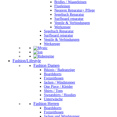
Bridles / Waageleinen
Flugleinen
Neopren Reparatur+ Pflege
Segeltuch Reparatur
Surfboard reparatur
Ventile & Verbindungen
Werkzeuge
Segeltuch Reparatur
Surfboard reparatur
Ventile & Verbindungen
Werkzeuge
Fashion/Lifestyle
Fashion Damen
Bikinis / Badeanzüge
Boardshorts
Freizeithosen
Jacken / Windstopper
One Piece / Kleider
Shirts / Tops
Sweatshirts / Hoodies
Unterwäsche
Fashion Herren
Boardshorts
Freizeithosen
Jacken und Windstopper