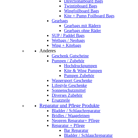
Directionalboard Bags
Twintipboard Bags
Wingfoilboard Bags
Kite + Pump Foilboard Bags
Gearbags
Gearbags mit Rädern
Gearbags ohne Räder
SUP / Paddel Bags
Wetbags / Neobags
Wing + Kitebags
Anderes
Geschenk Gutscheine
Pumpen / Zubehör
Hochdruckpumpen
Kite & Wing Pumpen
Pumpen Zubehör
Wassersport Geschenke
Lifestyle Geschenke
Sonnenschutzmittel
Diverses Zubehör
Ersatzteile
Reparatur und Pflege Produkte
Bladder / Schlauchreparatur
Bridles / Waageleinen
Neopren Reparatur+ Pflege
Reparatur + Pflege
Bar Reparatur
Bladder / Schlauchreparatur