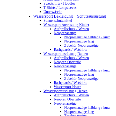
Sweatshirts / Hoodies
T-Shirts / Longsleeves
Unterwäsche
Wassersport Bekleidung + Schutzausrüstung
Sonnenschutzmittel
Wassersport Ausrüstung Kinder
Aufprallschutz / Westen
Neoprenanzüge
Neoprenanzüge halblang / kurz
Neoprenanzüge lang
Zubehör Neoprenazüge
Rashguards / Wetshirts
Wassersportausrüstung Damen
Aufprallschutz / Westen
Neopren Oberteile
Neoprenanzüge
Neoprenanzüge halblang / kurz
Neoprenanzüge lang
Zubehör Neoprenazüge
Rashguards / Wetshirts
Wassersport Hosen
Wassersportausrüstung Herren
Aufprallschutz / Westen
Neopren Oberteile
Neoprenanzüge
Neoprenanzüge halblang / kurz
Neoprenanzüge lang
Trockenanzüge