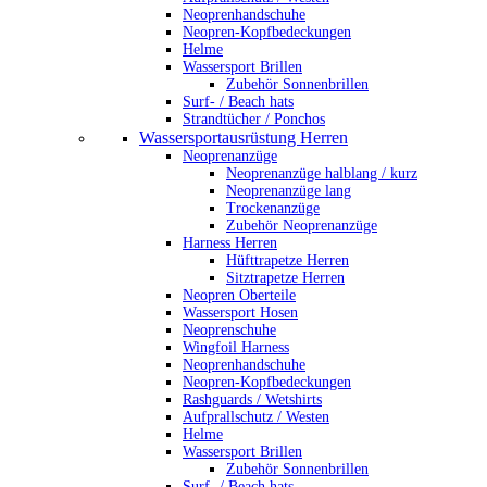
Neoprenhandschuhe
Neopren-Kopfbedeckungen
Helme
Wassersport Brillen
Zubehör Sonnenbrillen
Surf- / Beach hats
Strandtücher / Ponchos
Wassersportausrüstung Herren
Neoprenanzüge
Neoprenanzüge halblang / kurz
Neoprenanzüge lang
Trockenanzüge
Zubehör Neoprenanzüge
Harness Herren
Hüfttrapetze Herren
Sitztrapetze Herren
Neopren Oberteile
Wassersport Hosen
Neoprenschuhe
Wingfoil Harness
Neoprenhandschuhe
Neopren-Kopfbedeckungen
Rashguards / Wetshirts
Aufprallschutz / Westen
Helme
Wassersport Brillen
Zubehör Sonnenbrillen
Surf- / Beach hats