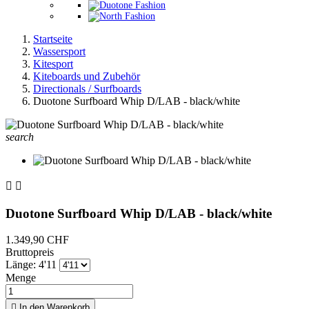
Startseite
Wassersport
Kitesport
Kiteboards und Zubehör
Directionals / Surfboards
Duotone Surfboard Whip D/LAB - black/white
search


Duotone Surfboard Whip D/LAB - black/white
1.349,90 CHF
Bruttopreis
Länge: 4'11
Menge

In den Warenkorb