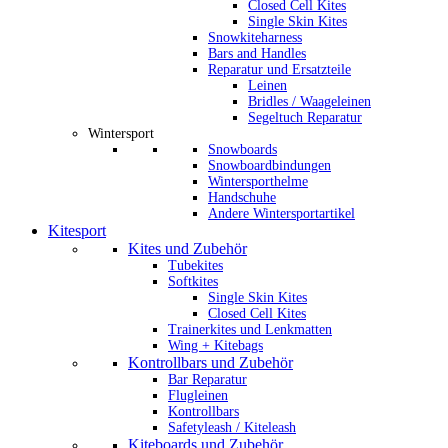
Closed Cell Kites
Single Skin Kites
Snowkiteharness
Bars and Handles
Reparatur und Ersatzteile
Leinen
Bridles / Waageleinen
Segeltuch Reparatur
Wintersport
Snowboards
Snowboardbindungen
Wintersporthelme
Handschuhe
Andere Wintersportartikel
Kitesport
Kites und Zubehör
Tubekites
Softkites
Single Skin Kites
Closed Cell Kites
Trainerkites und Lenkmatten
Wing + Kitebags
Kontrollbars und Zubehör
Bar Reparatur
Flugleinen
Kontrollbars
Safetyleash / Kiteleash
Kiteboards und Zubehör