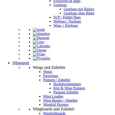
Foilcovers & Bags
Gearbags
Gearbags mit Rädern
Gearbags ohne Räder
SUP / Paddel Bags
Wetbags / Neobags
Wing + Kitebags
Wingsport
Wings und Zubehör
Wings
Parawings
Pumpen / Zubehör
Hochdruckpumpen
Kite & Wing Pumpen
Pumpen Zubehör
Wing Leashes
Wing Booms + Handles
Wingfoil Harness
Wingboards und Zubehör
Wingfoilboards