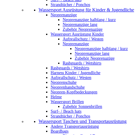
Strandtücher / Ponchos
Wassersport Ausrüstung für Kinder & Jugendliche
Neoprenanzüge
Neoprenanzüge halblang / kurz
Neoprenanzüge lang
Zubehör Neoprenazüge
Wassersport Ausrüstung Kinder
Aufprallschutz / Westen
Neoprenanzüge
Neoprenanzüge halblang / kurz
Neoprenanzüge lang
Zubehör Neoprenazüge
Rashguards / Wetshirts
Rashguards / Wetshirts
Harness Kinder / Jugendliche
Aufprallschutz / Westen
Neoprenschuhe
Neoprenhandschuhe
Neopren-Kopfbedeckungen
Helme
Wassersport Brillen
Zubehör Sonnenbrillen
Surf- / Beach hats
Strandtücher / Ponchos
Wassersport Taschen und Transportausrüstung
Andere Transportausrüstung
Boardbags