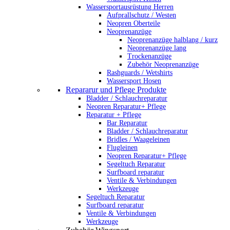
Wassersportausrüstung Herren
Aufprallschutz / Westen
Neopren Oberteile
Neoprenanzüge
Neoprenanzüge halblang / kurz
Neoprenanzüge lang
Trockenanzüge
Zubehör Neoprenanzüge
Rashguards / Wetshirts
Wassersport Hosen
Repararur und Pflege Produkte
Bladder / Schlauchreparatur
Neopren Reparatur+ Pflege
Reparatur + Pflege
Bar Reparatur
Bladder / Schlauchreparatur
Bridles / Waageleinen
Flugleinen
Neopren Reparatur+ Pflege
Segeltuch Reparatur
Surfboard reparatur
Ventile & Verbindungen
Werkzeuge
Segeltuch Reparatur
Surfboard reparatur
Ventile & Verbindungen
Werkzeuge