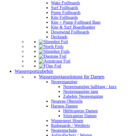
Wake Foilboards
Surf Foilboards
Pump Foilboards
Kite Foilboards
Kite + Pump Foilboard Bags
Kite & Surf Boardleashes
Downwind Foilboards
Deckpads
Wassersportzubehör
Wassersportausrüstung für Damen
Neoprenanzüge
Neoprenanzüge halblang / kurz
Neoprenanzüge lang
Zubehör Neoprenazüge
Neopren Oberteile
Harness Damen
Hüfttrapetze Damen
Sitztrapetze Damen
Wassersport Hosen
Rashguards / Wetshirts
Neoprenschuhe
Aufprallschutz / Westen