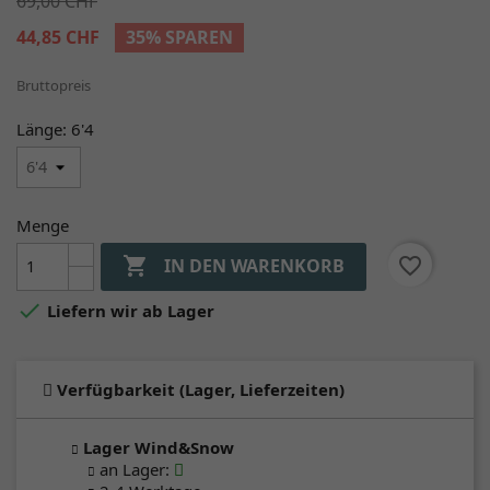
69,00 CHF
44,85 CHF
35% SPAREN
Bruttopreis
Länge: 6'4
Menge

favorite_border
IN DEN WARENKORB

Liefern wir ab Lager
Verfügbarkeit (Lager, Lieferzeiten)
Lager Wind&Snow
an Lager
: