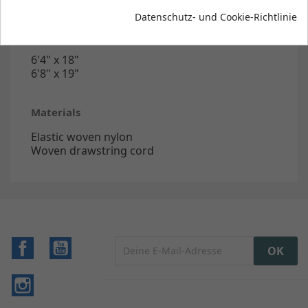
Datenschutz- und Cookie-Richtlinie
Sizes
6'4" x 18"
6'8" x 19"
Materials
Elastic woven nylon
Woven drawstring cord
Facebook
YouTube
Instagram