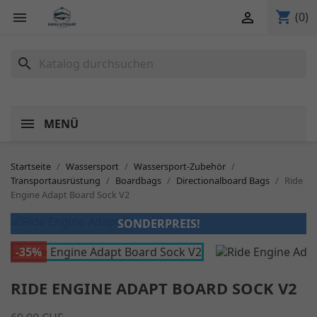
shopping_cart


(0)
search
MENÜ
Startseite
Wassersport
Wassersport-Zubehör
Transportausrüstung
Boardbags
Directionalboard Bags
Ride
Engine Adapt Board Sock V2
SONDERPREIS!
-35%
RIDE ENGINE ADAPT BOARD SOCK V2