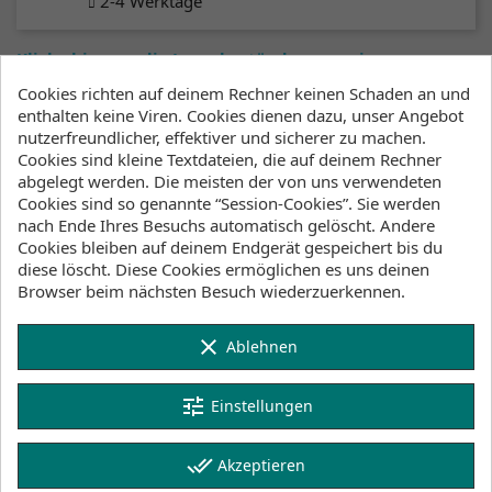
2-4 Werktage
Klicke hier um die Lagerbestände anzuzeigen
Cookies richten auf deinem Rechner keinen Schaden an und
enthalten keine Viren. Cookies dienen dazu, unser Angebot
nutzerfreundlicher, effektiver und sicherer zu machen.
Beschreibung
Artikeldetails
Cookies sind kleine Textdateien, die auf deinem Rechner
abgelegt werden. Die meisten der von uns verwendeten
Lagerbestand
Cookies sind so genannte “Session-Cookies”. Sie werden
nach Ende Ihres Besuchs automatisch gelöscht. Andere
Cookies bleiben auf deinem Endgerät gespeichert bis du
Ideal for a quick run to the beach, the lightweight,
diese löscht. Diese Cookies ermöglichen es uns deinen
stretchable Adapt Board Sock will keep the
Browser beim nächsten Besuch wiederzuerkennen.
scratches away and wax off the seats of your
vehicle. Its unique adaptable-nose design
accommodates classic surfboards as well as blunt-
clear
Ablehnen
nose board designs.
Features
tune
Einstellungen
Heavy-duty drawstring closure
Convertible to accommodate classic and blunt-
done_all
Akzeptieren
nose board shapes