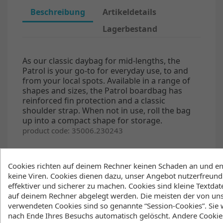
Beschreibung
Artikeldetails
Lagerbestand
As our classic daybag for mid-lengths, the
Patrol is your go-to for everyday use, to and
from your local spots. Available in a range of
shapes and sizes, the Patrol boardbag has
reinforced fin protection and a classic
shoulder strap. When not in use,
roll the bag
up into a compact shape for storage.
product code: 35006.230243
Cookies richten auf deinem Rechner keinen Schaden an und en
keine Viren. Cookies dienen dazu, unser Angebot nutzerfreundl
Features
effektiver und sicherer zu machen. Cookies sind kleine Textdate
auf deinem Rechner abgelegt werden. Die meisten der von un
verwendeten Cookies sind so genannte “Session-Cookies”. Sie
nach Ende Ihres Besuchs automatisch gelöscht. Andere Cookie
Protective padding