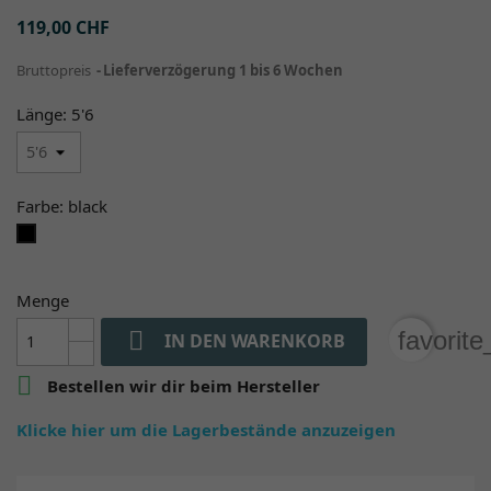
119,00 CHF
Bruttopreis
Lieferverzögerung 1 bis 6 Wochen
Länge: 5'6
Farbe: black
black
Menge

favorit
IN DEN WARENKORB

Bestellen wir dir beim Hersteller
Klicke hier um die Lagerbestände anzuzeigen