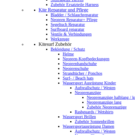
Zubehör Ersatzteile Harness
Kite Reparatur und Pflege
Bladder / Schlauchreparatur
Neopren Reparatur+ Pflege
Segeltuch Reparatur
Surfboard reparatur
Ventile & Verbindungen
Werkzeuge
Kitesurf Zubehör
Bekleidung / Schutz
Helme
Neopren-Kopfbedeckungen
Neoprenhandschuhe
Neoprenschuhe
Strandtücher / Ponchos
Surf- / Beach hats
Wassersport Ausrüstung Kinder
Aufprallschutz / Westen
Neoprenanzüge
Neoprenanzüge halblang / k
Neoprenanzüge lang
Zubehör Neoprenazüge
Rashguards / Wetshirts
Wassersport Brillen
Zubehör Sonnenbrillen
Wassersportausrüstung Damen
Aufprallschutz / Westen