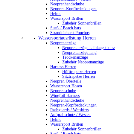
Neoprenhandschuhe
Neopren-Kopfbedeckungen
Helme
Wassersport Brillen
Zubehör Sonnenbrillen
Surf- / Beach hats
Strandtücher / Ponchos
Wassersportausrüstung Herren
Neoprenanzüge
Neoprenanzüge halblang / kurz
Neoprenanzüge lang
Trockenanzüge
Zubehör Neoprenanzüge
Harness Herren
Hüfttrapetze Herren
Sitztrapetze Herren
Neopren Oberteile
Wassersport Hosen
Neoprenschuhe
Wingfoil Harness
Neoprenhandschuhe
Neopren-Kopfbedeckungen
Rashguards / Wetshirts
Aufprallschutz / Westen
Helme
Wassersport Brillen
Zubehör Sonnenbrillen
Surf- / Beach hats