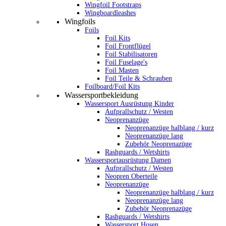
Wingfoil Footstraps
Wingboardleashes
Wingfoils
Foils
Foil Kits
Foil Frontflügel
Foil Stabilisatoren
Foil Fuselage's
Foil Masten
Foil Teile & Schrauben
Foilboard/Foil Kits
Wassersportbekleidung
Wassersport Ausrüstung Kinder
Aufprallschutz / Westen
Neoprenanzüge
Neoprenanzüge halblang / kurz
Neoprenanzüge lang
Zubehör Neoprenazüge
Rashguards / Wetshirts
Wassersportausrüstung Damen
Aufprallschutz / Westen
Neopren Oberteile
Neoprenanzüge
Neoprenanzüge halblang / kurz
Neoprenanzüge lang
Zubehör Neoprenazüge
Rashguards / Wetshirts
Wassersport Hosen