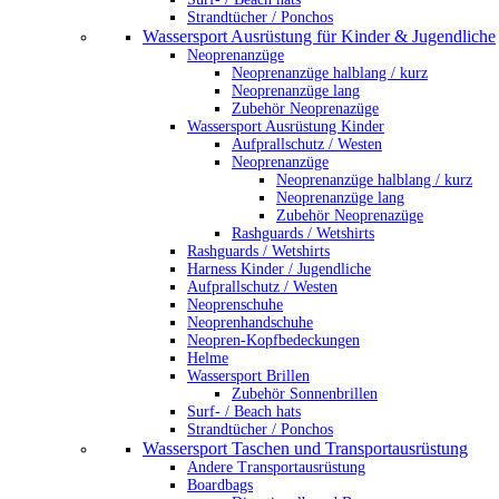
Strandtücher / Ponchos
Wassersport Ausrüstung für Kinder & Jugendliche
Neoprenanzüge
Neoprenanzüge halblang / kurz
Neoprenanzüge lang
Zubehör Neoprenazüge
Wassersport Ausrüstung Kinder
Aufprallschutz / Westen
Neoprenanzüge
Neoprenanzüge halblang / kurz
Neoprenanzüge lang
Zubehör Neoprenazüge
Rashguards / Wetshirts
Rashguards / Wetshirts
Harness Kinder / Jugendliche
Aufprallschutz / Westen
Neoprenschuhe
Neoprenhandschuhe
Neopren-Kopfbedeckungen
Helme
Wassersport Brillen
Zubehör Sonnenbrillen
Surf- / Beach hats
Strandtücher / Ponchos
Wassersport Taschen und Transportausrüstung
Andere Transportausrüstung
Boardbags