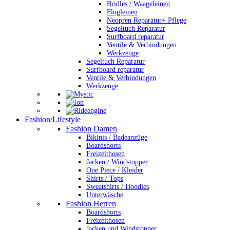
Bridles / Waageleinen
Flugleinen
Neopren Reparatur+ Pflege
Segeltuch Reparatur
Surfboard reparatur
Ventile & Verbindungen
Werkzeuge
Segeltuch Reparatur
Surfboard reparatur
Ventile & Verbindungen
Werkzeuge
Fashion/Lifestyle
Fashion Damen
Bikinis / Badeanzüge
Boardshorts
Freizeithosen
Jacken / Windstopper
One Piece / Kleider
Shirts / Tops
Sweatshirts / Hoodies
Unterwäsche
Fashion Herren
Boardshorts
Freizeithosen
Jacken und Windstopper