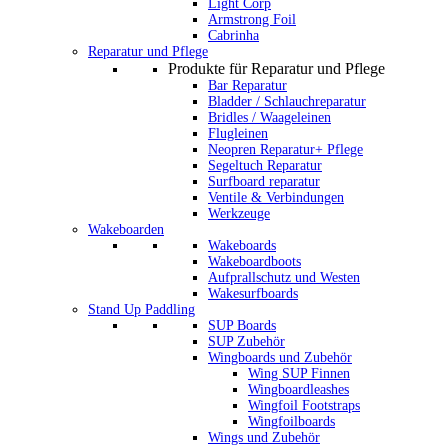
Light Corp
Armstrong Foil
Cabrinha
Reparatur und Pflege
Produkte für Reparatur und Pflege
Bar Reparatur
Bladder / Schlauchreparatur
Bridles / Waageleinen
Flugleinen
Neopren Reparatur+ Pflege
Segeltuch Reparatur
Surfboard reparatur
Ventile & Verbindungen
Werkzeuge
Wakeboarden
Wakeboards
Wakeboardboots
Aufprallschutz und Westen
Wakesurfboards
Stand Up Paddling
SUP Boards
SUP Zubehör
Wingboards und Zubehör
Wing SUP Finnen
Wingboardleashes
Wingfoil Footstraps
Wingfoilboards
Wings und Zubehör