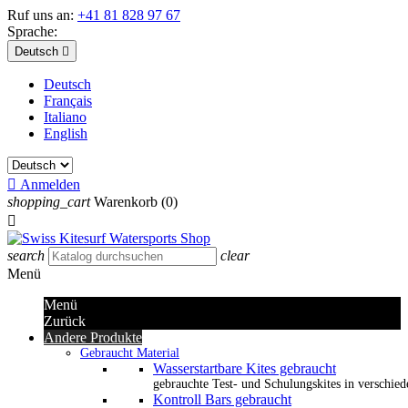
Ruf uns an:
+41 81 828 97 67
Sprache:
Deutsch

Deutsch
Français
Italiano
English

Anmelden
shopping_cart
Warenkorb
(0)

search
clear
Menü
Menü
Zurück
Andere Produkte
Gebraucht Material
Wasserstartbare Kites gebraucht
gebrauchte Test- und Schulungskites in verschied
Kontroll Bars gebraucht