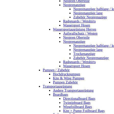
Neopren Oberteile
Neoprenanzüge
Neoprenanzüge halblang / k
Neoprenanzüge lang
Zubehör Neoprenazüge
Rashguards / Wetshirts
Wassersport Hosen
Wassersportausrüstung Herren
Aufprallschutz / Westen
Neopren Oberteile
Neoprenanzüge
Neoprenanzüge halblang / k
Neoprenanzüge lang
Trockenanzüge
Zubehör Neoprenanzüge
Rashguards / Wetshirts
Wassersport Hosen
Pumpen / Zubehör
Hochdruckpumpen
Kite & Wing Pumpen
Pumpen Zubehör
Transportausrüstung
Andere Transportausrüstung
Boardbags
Directionalboard Bags
Twintipboard Bags
Wingfoilboard Bags
Kite + Pump Foilboard Bags