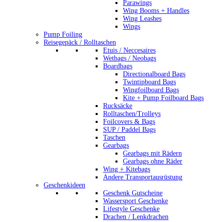
Parawings
Wing Booms + Handles
Wing Leashes
Wings
Pump Foiling
Reisegepäck / Rolltaschen
Etuis / Neccesaires
Wetbags / Neobags
Boardbags
Directionalboard Bags
Twintipboard Bags
Wingfoilboard Bags
Kite + Pump Foilboard Bags
Rucksäcke
Rolltaschen/Trolleys
Foilcovers & Bags
SUP / Paddel Bags
Taschen
Gearbags
Gearbags mit Rädern
Gearbags ohne Räder
Wing + Kitebags
Andere Transportausrüstung
Geschenkideen
Geschenk Gutscheine
Wassersport Geschenke
Lifestyle Geschenke
Drachen / Lenkdrachen