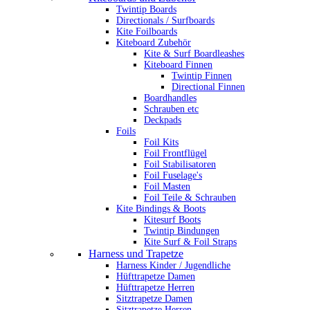
Twintip Boards
Directionals / Surfboards
Kite Foilboards
Kiteboard Zubehör
Kite & Surf Boardleashes
Kiteboard Finnen
Twintip Finnen
Directional Finnen
Boardhandles
Schrauben etc
Deckpads
Foils
Foil Kits
Foil Frontflügel
Foil Stabilisatoren
Foil Fuselage's
Foil Masten
Foil Teile & Schrauben
Kite Bindings & Boots
Kitesurf Boots
Twintip Bindungen
Kite Surf & Foil Straps
Harness und Trapetze
Harness Kinder / Jugendliche
Hüfttrapetze Damen
Hüfttrapetze Herren
Sitztrapetze Damen
Sitztrapetze Herren