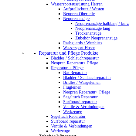
Wassersportausrüstung Herren
Aufprallschutz / Westen
Neopren Oberteile
Neoprenanzüge
Neoprenanzüge halblang / kurz
Neoprenanzüge lang
Trockenanzüge
Zubehör Neoprenanzüge
Rashguards / Wetshirts
Wassersport Hosen
Repararur und Pflege Produkte
Bladder / Schlauchreparatur
Neopren Reparatur+ Pflege
Reparatur + Pflege
Bar Reparatur
Bladder / Schlauchreparatur
Bridles / Waageleinen
Flugleinen
Neopren Reparatur+ Pflege
Segeltuch Reparatur
Surfboard reparatur
Ventile & Verbindungen
Werkzeuge
Segeltuch Reparatur
Surfboard reparatur
Ventile & Verbindungen
Werkzeuge