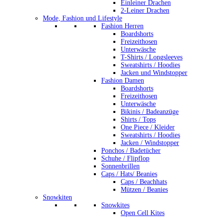
Einleiner Drachen
2-Leiner Drachen
Mode, Fashion und Lifestyle
Fashion Herren
Boardshorts
Freizeithosen
Unterwäsche
T-Shirts / Longsleeves
Sweatshirts / Hoodies
Jacken und Windstopper
Fashion Damen
Boardshorts
Freizeithosen
Unterwäsche
Bikinis / Badeanzüge
Shirts / Tops
One Piece / Kleider
Sweatshirts / Hoodies
Jacken / Windstopper
Ponchos / Badetücher
Schuhe / Flipflop
Sonnenbrillen
Caps / Hats/ Beanies
Caps / Beachhats
Mützen / Beanies
Snowkiten
Snowkites
Open Cell Kites