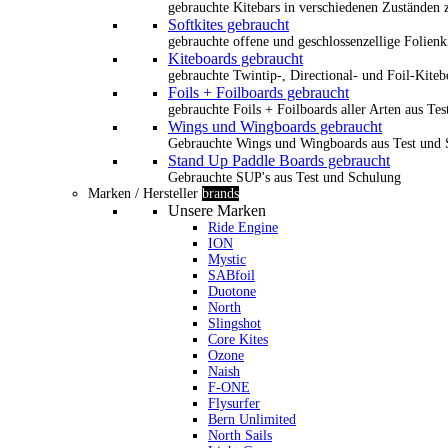
gebrauchte Kitebars in verschiedenen Zuständen z
Softkites gebraucht
gebrauchte offene und geschlossenzellige Folienk
Kiteboards gebraucht
gebrauchte Twintip-, Directional- und Foil-Kiteb
Foils + Foilboards gebraucht
gebrauchte Foils + Foilboards aller Arten aus Te
Wings und Wingboards gebraucht
Gebrauchte Wings und Wingboards aus Test und
Stand Up Paddle Boards gebraucht
Gebrauchte SUP's aus Test und Schulung
Marken / Hersteller
brands
Unsere Marken
Ride Engine
ION
Mystic
SABfoil
Duotone
North
Slingshot
Core Kites
Ozone
Naish
F-ONE
Flysurfer
Bern Unlimited
North Sails