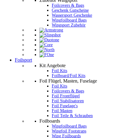
Zubehör Wingsport
Foilcovers & Bags
Geschenk Gutscheine
Wassersport Geschenke
Wingfoilboard Bags
Wingsport Zubehör
Foilsport
Kit Angebote
Foil Kits
Foilboard/Foil Kits
Foil Flügel, Masten, Fuselage
Foil Kits
Foilcovers & Bags
Foil Frontflügel
Foil Stabilisatoren
Foil Fuselage's
Foil Masten
Foil Teile & Schrauben
Foilboards
Wingfoilboard Bags
Wingfoil Footstraps
Wing Foilboards