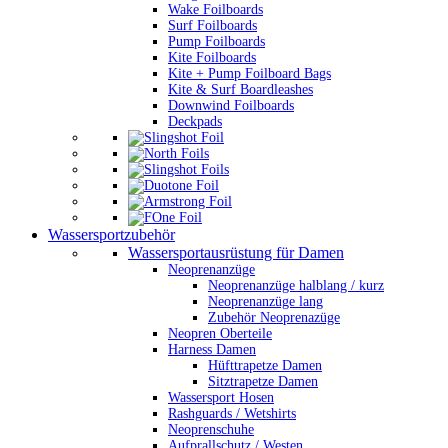
Wake Foilboards
Surf Foilboards
Pump Foilboards
Kite Foilboards
Kite + Pump Foilboard Bags
Kite & Surf Boardleashes
Downwind Foilboards
Deckpads
Wassersportzubehör
Wassersportausrüstung für Damen
Neoprenanzüge
Neoprenanzüge halblang / kurz
Neoprenanzüge lang
Zubehör Neoprenazüge
Neopren Oberteile
Harness Damen
Hüfttrapetze Damen
Sitztrapetze Damen
Wassersport Hosen
Rashguards / Wetshirts
Neoprenschuhe
Aufprallschutz / Westen