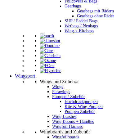
Foilcovers & Bags
Gearbags
Gearbags mit Rädern
Gearbags ohne Räder
SUP / Paddel Bags
Wetbags / Neobags
Wing + Kitebags
Wingsport
Wings und Zubehör
Wings
Parawings
Pumpen / Zubehör
Hochdruckpumpen
Kite & Wing Pumpen
Pumpen Zubehör
Wing Leashes
Wing Booms + Handles
Wingfoil Harness
Wingboards und Zubehör
Wingfoilboards