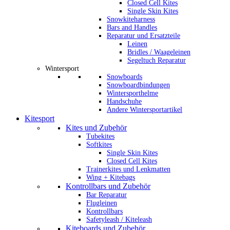
Closed Cell Kites
Single Skin Kites
Snowkiteharness
Bars and Handles
Reparatur und Ersatzteile
Leinen
Bridles / Waageleinen
Segeltuch Reparatur
Wintersport
Snowboards
Snowboardbindungen
Wintersporthelme
Handschuhe
Andere Wintersportartikel
Kitesport
Kites und Zubehör
Tubekites
Softkites
Single Skin Kites
Closed Cell Kites
Trainerkites und Lenkmatten
Wing + Kitebags
Kontrollbars und Zubehör
Bar Reparatur
Flugleinen
Kontrollbars
Safetyleash / Kiteleash
Kiteboards und Zubehör