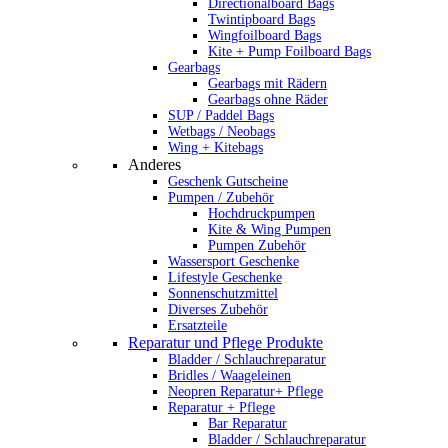
Directionalboard Bags
Twintipboard Bags
Wingfoilboard Bags
Kite + Pump Foilboard Bags
Gearbags
Gearbags mit Rädern
Gearbags ohne Räder
SUP / Paddel Bags
Wetbags / Neobags
Wing + Kitebags
Anderes
Geschenk Gutscheine
Pumpen / Zubehör
Hochdruckpumpen
Kite & Wing Pumpen
Pumpen Zubehör
Wassersport Geschenke
Lifestyle Geschenke
Sonnenschutzmittel
Diverses Zubehör
Ersatzteile
Reparatur und Pflege Produkte
Bladder / Schlauchreparatur
Bridles / Waageleinen
Neopren Reparatur+ Pflege
Reparatur + Pflege
Bar Reparatur
Bladder / Schlauchreparatur