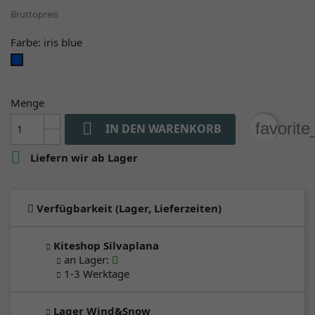
Bruttopreis
Farbe: iris blue
iris
blue
Menge

favorit
IN DEN WARENKORB

Liefern wir ab Lager
Verfügbarkeit (Lager, Lieferzeiten)
Kiteshop Silvaplana
an Lager
:
1-3 Werktage
Lager Wind&Snow