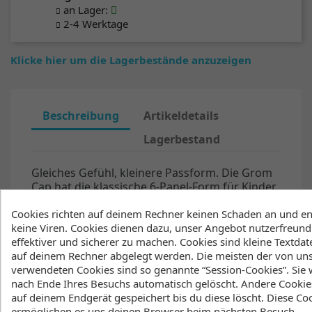
an Lager
:
2-4 Werktage
Klicke hier um die Lagerbestände anzuzeigen
Beschreibung
Artikeldetails
Lagerbestand
Gleiches Gefühl, kleinere Passform. Die Grom
Cap hat die klassische 6-Panel-Form für Kinder,
ist aus 100% Baumwolle und hat einen
verstellbaren Verschluss hinten.
Cookies richten auf deinem Rechner keinen Schaden an und en
keine Viren. Cookies dienen dazu, unser Angebot nutzerfreundl
Produktcode: 35108.260835
effektiver und sicherer zu machen. Cookies sind kleine Textdate
auf deinem Rechner abgelegt werden. Die meisten der von un
Specs
verwendeten Cookies sind so genannte “Session-Cookies”. Sie
nach Ende Ihres Besuchs automatisch gelöscht. Andere Cookie
auf deinem Endgerät gespeichert bis du diese löscht. Diese Co
Features
ermöglichen es uns deinen Browser beim nächsten Besuch