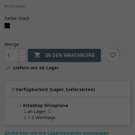
Bruttopreis
Farbe: black
black
Menge

favorite_border
IN DEN WARENKORB

Liefern wir ab Lager
Verfügbarkeit (Lager, Lieferzeiten)
Kiteshop Silvaplana
an Lager
:
1-3 Werktage
Klicke hier um die Lagerbestände anzuzeigen