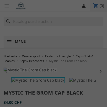
shopping_cart


(0)
search
MENÜ
Startseite
Wassersport
Fashion / Lifestyle
Caps / Hats/
Beanies
Caps / Beachhats
Mystic The Grom Cap black


MYSTIC THE GROM CAP BLACK
34,00 CHF