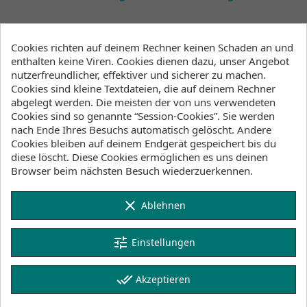
Cookies richten auf deinem Rechner keinen Schaden an und
Beschreibung
Artikeldetails
enthalten keine Viren. Cookies dienen dazu, unser Angebot
Anhänge
nutzerfreundlicher, effektiver und sicherer zu machen.
Cookies sind kleine Textdateien, die auf deinem Rechner
Lagerbestand
abgelegt werden. Die meisten der von uns verwendeten
Cookies sind so genannte “Session-Cookies”. Sie werden
nach Ende Ihres Besuchs automatisch gelöscht. Andere
A little trucker for the groms – featuring a
Cookies bleiben auf deinem Endgerät gespeichert bis du
Mystic badge, curved visor, and plastic snap
diese löscht. Diese Cookies ermöglichen es uns deinen
adjuster.
Browser beim nächsten Besuch wiederzuerkennen.
product code: 35108.230225
clear
Ablehnen
tune
Einstellungen
Features
done_all
Akzeptieren
Mystic triangle badge at front