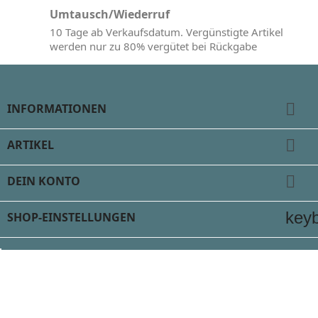
Umtausch/Wiederruf
10 Tage ab Verkaufsdatum. Vergünstigte Artikel
werden nur zu 80% vergütet bei Rückgabe

INFORMATIONEN

ARTIKEL

DEIN KONTO
key
SHOP-EINSTELLUNGEN