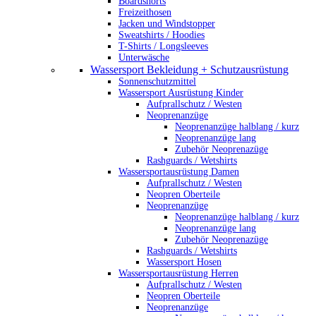
Boardshorts
Freizeithosen
Jacken und Windstopper
Sweatshirts / Hoodies
T-Shirts / Longsleeves
Unterwäsche
Wassersport Bekleidung + Schutzausrüstung
Sonnenschutzmittel
Wassersport Ausrüstung Kinder
Aufprallschutz / Westen
Neoprenanzüge
Neoprenanzüge halblang / kurz
Neoprenanzüge lang
Zubehör Neoprenazüge
Rashguards / Wetshirts
Wassersportausrüstung Damen
Aufprallschutz / Westen
Neopren Oberteile
Neoprenanzüge
Neoprenanzüge halblang / kurz
Neoprenanzüge lang
Zubehör Neoprenazüge
Rashguards / Wetshirts
Wassersport Hosen
Wassersportausrüstung Herren
Aufprallschutz / Westen
Neopren Oberteile
Neoprenanzüge