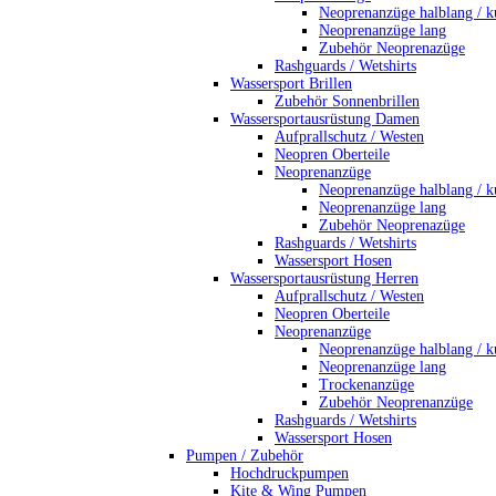
Neoprenanzüge halblang / k
Neoprenanzüge lang
Zubehör Neoprenazüge
Rashguards / Wetshirts
Wassersport Brillen
Zubehör Sonnenbrillen
Wassersportausrüstung Damen
Aufprallschutz / Westen
Neopren Oberteile
Neoprenanzüge
Neoprenanzüge halblang / k
Neoprenanzüge lang
Zubehör Neoprenazüge
Rashguards / Wetshirts
Wassersport Hosen
Wassersportausrüstung Herren
Aufprallschutz / Westen
Neopren Oberteile
Neoprenanzüge
Neoprenanzüge halblang / k
Neoprenanzüge lang
Trockenanzüge
Zubehör Neoprenanzüge
Rashguards / Wetshirts
Wassersport Hosen
Pumpen / Zubehör
Hochdruckpumpen
Kite & Wing Pumpen