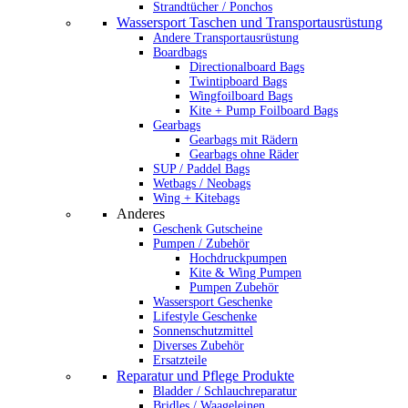
Strandtücher / Ponchos
Wassersport Taschen und Transportausrüstung
Andere Transportausrüstung
Boardbags
Directionalboard Bags
Twintipboard Bags
Wingfoilboard Bags
Kite + Pump Foilboard Bags
Gearbags
Gearbags mit Rädern
Gearbags ohne Räder
SUP / Paddel Bags
Wetbags / Neobags
Wing + Kitebags
Anderes
Geschenk Gutscheine
Pumpen / Zubehör
Hochdruckpumpen
Kite & Wing Pumpen
Pumpen Zubehör
Wassersport Geschenke
Lifestyle Geschenke
Sonnenschutzmittel
Diverses Zubehör
Ersatzteile
Reparatur und Pflege Produkte
Bladder / Schlauchreparatur
Bridles / Waageleinen