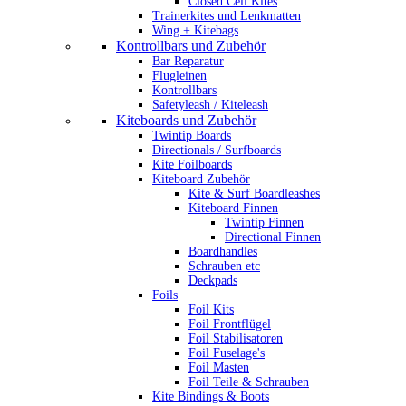
Closed Cell Kites
Trainerkites und Lenkmatten
Wing + Kitebags
Kontrollbars und Zubehör
Bar Reparatur
Flugleinen
Kontrollbars
Safetyleash / Kiteleash
Kiteboards und Zubehör
Twintip Boards
Directionals / Surfboards
Kite Foilboards
Kiteboard Zubehör
Kite & Surf Boardleashes
Kiteboard Finnen
Twintip Finnen
Directional Finnen
Boardhandles
Schrauben etc
Deckpads
Foils
Foil Kits
Foil Frontflügel
Foil Stabilisatoren
Foil Fuselage's
Foil Masten
Foil Teile & Schrauben
Kite Bindings & Boots