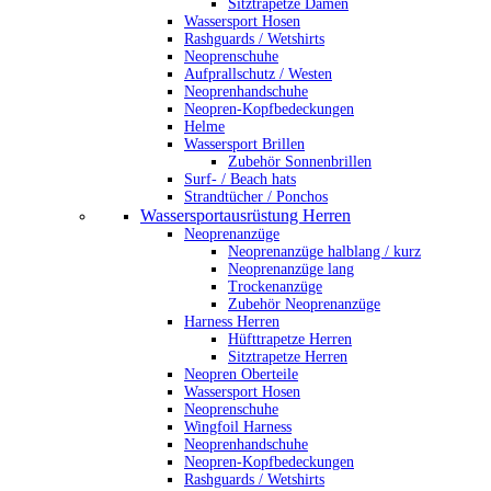
Sitztrapetze Damen
Wassersport Hosen
Rashguards / Wetshirts
Neoprenschuhe
Aufprallschutz / Westen
Neoprenhandschuhe
Neopren-Kopfbedeckungen
Helme
Wassersport Brillen
Zubehör Sonnenbrillen
Surf- / Beach hats
Strandtücher / Ponchos
Wassersportausrüstung Herren
Neoprenanzüge
Neoprenanzüge halblang / kurz
Neoprenanzüge lang
Trockenanzüge
Zubehör Neoprenanzüge
Harness Herren
Hüfttrapetze Herren
Sitztrapetze Herren
Neopren Oberteile
Wassersport Hosen
Neoprenschuhe
Wingfoil Harness
Neoprenhandschuhe
Neopren-Kopfbedeckungen
Rashguards / Wetshirts