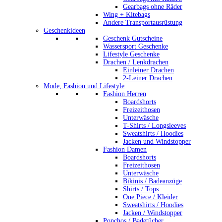
Gearbags ohne Räder
Wing + Kitebags
Andere Transportausrüstung
Geschenkideen
Geschenk Gutscheine
Wassersport Geschenke
Lifestyle Geschenke
Drachen / Lenkdrachen
Einleiner Drachen
2-Leiner Drachen
Mode, Fashion und Lifestyle
Fashion Herren
Boardshorts
Freizeithosen
Unterwäsche
T-Shirts / Longsleeves
Sweatshirts / Hoodies
Jacken und Windstopper
Fashion Damen
Boardshorts
Freizeithosen
Unterwäsche
Bikinis / Badeanzüge
Shirts / Tops
One Piece / Kleider
Sweatshirts / Hoodies
Jacken / Windstopper
Ponchos / Badetücher