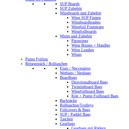
SUP Boards
SUP Zubehör
Wingboards und Zubehör
Wing SUP Finnen
Wingboardleashes
Wingfoil Footstraps
Wingfoilboards
Wings und Zubehör
Parawings
Wing Booms + Handles
Wing Leashes
Wings
Pump Foiling
Reisegepäck / Rolltaschen
Etuis / Neccesaires
Wetbags / Neobags
Boardbags
Directionalboard Bags
Twintipboard Bags
Wingfoilboard Bags
Kite + Pump Foilboard Bags
Rucksäcke
Rolltaschen/Trolleys
Foilcovers & Bags
SUP / Paddel Bags
Taschen
Gearbags
Gearbags mit Rädern