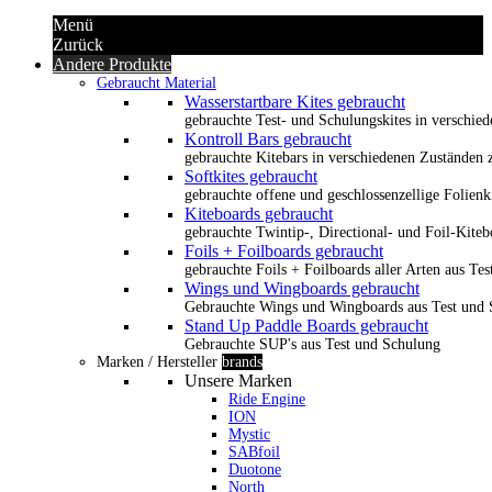
Menü
Zurück
Andere Produkte
Gebraucht Material
Wasserstartbare Kites gebraucht
gebrauchte Test- und Schulungskites in verschied
Kontroll Bars gebraucht
gebrauchte Kitebars in verschiedenen Zuständen z
Softkites gebraucht
gebrauchte offene und geschlossenzellige Folienk
Kiteboards gebraucht
gebrauchte Twintip-, Directional- und Foil-Kiteb
Foils + Foilboards gebraucht
gebrauchte Foils + Foilboards aller Arten aus Te
Wings und Wingboards gebraucht
Gebrauchte Wings und Wingboards aus Test und
Stand Up Paddle Boards gebraucht
Gebrauchte SUP's aus Test und Schulung
Marken / Hersteller
brands
Unsere Marken
Ride Engine
ION
Mystic
SABfoil
Duotone
North