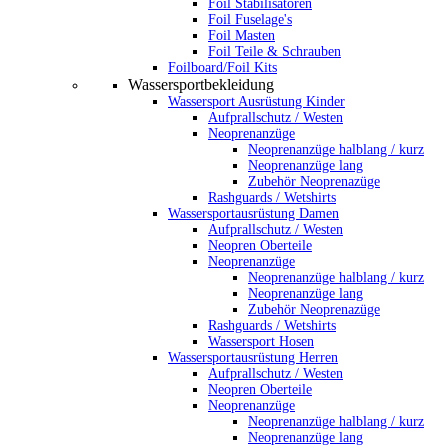
Foil Stabilisatoren
Foil Fuselage's
Foil Masten
Foil Teile & Schrauben
Foilboard/Foil Kits
Wassersportbekleidung
Wassersport Ausrüstung Kinder
Aufprallschutz / Westen
Neoprenanzüge
Neoprenanzüge halblang / kurz
Neoprenanzüge lang
Zubehör Neoprenazüge
Rashguards / Wetshirts
Wassersportausrüstung Damen
Aufprallschutz / Westen
Neopren Oberteile
Neoprenanzüge
Neoprenanzüge halblang / kurz
Neoprenanzüge lang
Zubehör Neoprenazüge
Rashguards / Wetshirts
Wassersport Hosen
Wassersportausrüstung Herren
Aufprallschutz / Westen
Neopren Oberteile
Neoprenanzüge
Neoprenanzüge halblang / kurz
Neoprenanzüge lang