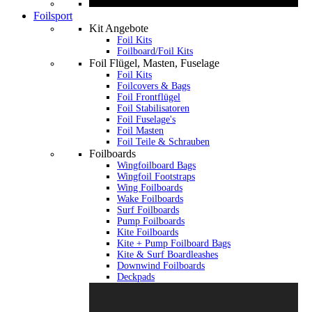
Foilsport
Kit Angebote
Foil Kits
Foilboard/Foil Kits
Foil Flügel, Masten, Fuselage
Foil Kits
Foilcovers & Bags
Foil Frontflügel
Foil Stabilisatoren
Foil Fuselage's
Foil Masten
Foil Teile & Schrauben
Foilboards
Wingfoilboard Bags
Wingfoil Footstraps
Wing Foilboards
Wake Foilboards
Surf Foilboards
Pump Foilboards
Kite Foilboards
Kite + Pump Foilboard Bags
Kite & Surf Boardleashes
Downwind Foilboards
Deckpads