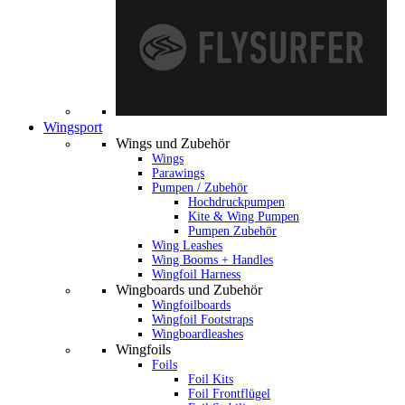
Wingsport
Wings und Zubehör
Wings
Parawings
Pumpen / Zubehör
Hochdruckpumpen
Kite & Wing Pumpen
Pumpen Zubehör
Wing Leashes
Wing Booms + Handles
Wingfoil Harness
Wingboards und Zubehör
Wingfoilboards
Wingfoil Footstraps
Wingboardleashes
Wingfoils
Foils
Foil Kits
Foil Frontflügel