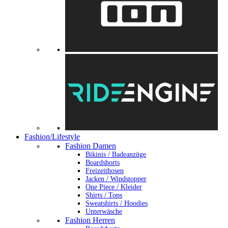
Fashion/Lifestyle
Fashion Damen
Bikinis / Badeanzüge
Boardshorts
Freizeithosen
Jacken / Windstopper
One Piece / Kleider
Shirts / Tops
Sweatshirts / Hoodies
Unterwäsche
Fashion Herren