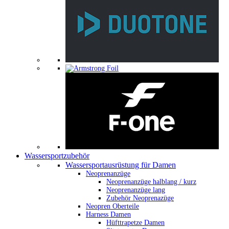
Wassersportzubehör
Wassersportausrüstung für Damen
Neoprenanzüge
Neoprenanzüge halblang / kurz
Neoprenanzüge lang
Zubehör Neoprenazüge
Neopren Oberteile
Harness Damen
Hüfttrapetze Damen