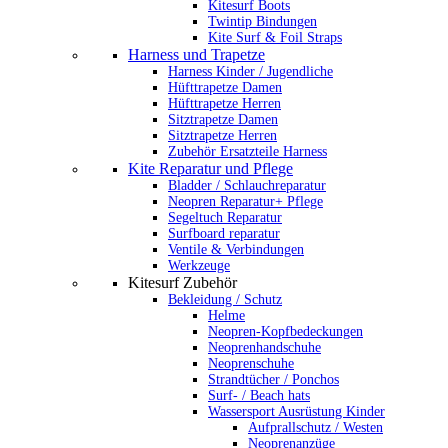
Kitesurf Boots
Twintip Bindungen
Kite Surf & Foil Straps
Harness und Trapetze
Harness Kinder / Jugendliche
Hüfttrapetze Damen
Hüfttrapetze Herren
Sitztrapetze Damen
Sitztrapetze Herren
Zubehör Ersatzteile Harness
Kite Reparatur und Pflege
Bladder / Schlauchreparatur
Neopren Reparatur+ Pflege
Segeltuch Reparatur
Surfboard reparatur
Ventile & Verbindungen
Werkzeuge
Kitesurf Zubehör
Bekleidung / Schutz
Helme
Neopren-Kopfbedeckungen
Neoprenhandschuhe
Neoprenschuhe
Strandtücher / Ponchos
Surf- / Beach hats
Wassersport Ausrüstung Kinder
Aufprallschutz / Westen
Neoprenanzüge