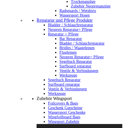
Trockenanzüge
Zubehör Neoprenanzüge
Rashguards / Wetshirts
Wassersport Hosen
Repararur und Pflege Produkte
Bladder / Schlauchreparatur
Neopren Reparatur+ Pflege
Reparatur + Pflege
Bar Reparatur
Bladder / Schlauchreparatur
Bridles / Waageleinen
Flugleinen
Neopren Reparatur+ Pflege
Segeltuch Reparatur
Surfboard reparatur
Ventile & Verbindungen
Werkzeuge
Segeltuch Reparatur
Surfboard reparatur
Ventile & Verbindungen
Werkzeuge
Zubehör Wingsport
Foilcovers & Bags
Geschenk Gutscheine
Wassersport Geschenke
Wingfoilboard Bags
Wingsport Zubehör