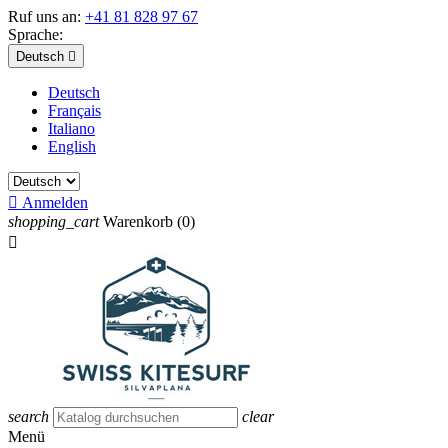
Ruf uns an:
+41 81 828 97 67
Sprache:
Deutsch

Deutsch
Français
Italiano
English

Anmelden
shopping_cart
Warenkorb
(0)

search
clear
Menü