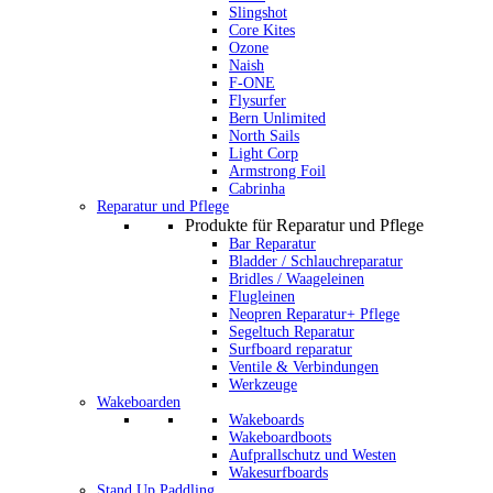
Slingshot
Core Kites
Ozone
Naish
F-ONE
Flysurfer
Bern Unlimited
North Sails
Light Corp
Armstrong Foil
Cabrinha
Reparatur und Pflege
Produkte für Reparatur und Pflege
Bar Reparatur
Bladder / Schlauchreparatur
Bridles / Waageleinen
Flugleinen
Neopren Reparatur+ Pflege
Segeltuch Reparatur
Surfboard reparatur
Ventile & Verbindungen
Werkzeuge
Wakeboarden
Wakeboards
Wakeboardboots
Aufprallschutz und Westen
Wakesurfboards
Stand Up Paddling