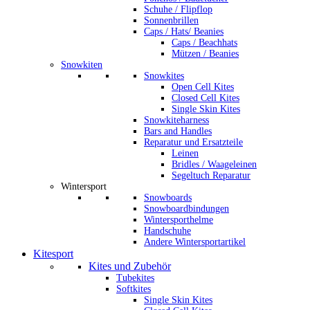
Schuhe / Flipflop
Sonnenbrillen
Caps / Hats/ Beanies
Caps / Beachhats
Mützen / Beanies
Snowkiten
Snowkites
Open Cell Kites
Closed Cell Kites
Single Skin Kites
Snowkiteharness
Bars and Handles
Reparatur und Ersatzteile
Leinen
Bridles / Waageleinen
Segeltuch Reparatur
Wintersport
Snowboards
Snowboardbindungen
Wintersporthelme
Handschuhe
Andere Wintersportartikel
Kitesport
Kites und Zubehör
Tubekites
Softkites
Single Skin Kites