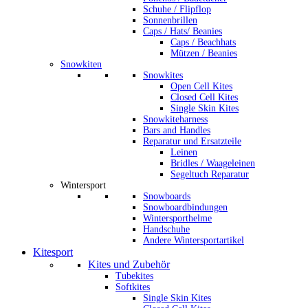
Schuhe / Flipflop
Sonnenbrillen
Caps / Hats/ Beanies
Caps / Beachhats
Mützen / Beanies
Snowkiten
Snowkites
Open Cell Kites
Closed Cell Kites
Single Skin Kites
Snowkiteharness
Bars and Handles
Reparatur und Ersatzteile
Leinen
Bridles / Waageleinen
Segeltuch Reparatur
Wintersport
Snowboards
Snowboardbindungen
Wintersporthelme
Handschuhe
Andere Wintersportartikel
Kitesport
Kites und Zubehör
Tubekites
Softkites
Single Skin Kites