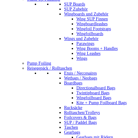
SUP Boards
SUP Zubehör
Wingboards und Zubehör
Wing SUP Finnen
Wingboardleashes
Wingfoil Footstraps
Wingfoilboards
Wings und Zubehör
Parawings
Wing Booms + Handles
Wing Leashes
Wings
Pump Foiling
Reisegepäck / Rolltaschen
Etuis / Neccesaires
Wetbags / Neobags
Boardbags
Directionalboard Bags
Twintipboard Bags
Wingfoilboard Bags
Kite + Pump Foilboard Bags
Rucksäcke
Rolltaschen/Trolleys
Foilcovers & Bags
SUP / Paddel Bags
Taschen
Gearbags
Gearbags mit Rädern