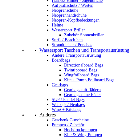
Harness Kinder / Jugendliche
Aufprallschutz / Westen
Neoprenschuhe
Neoprenhandschuhe
Neopren-Kopfbedeckungen
Helme
Wassersport Brillen
Zubehör Sonnenbrillen
Surf- / Beach hats
Strandtücher / Ponchos
Wassersport Taschen und Transportausrüstung
Andere Transportausrüstung
Boardbags
Directionalboard Bags
Twintipboard Bags
Wingfoilboard Bags
Kite + Pump Foilboard Bags
Gearbags
Gearbags mit Rädern
Gearbags ohne Räder
SUP / Paddel Bags
Wetbags / Neobags
Wing + Kitebags
Anderes
Geschenk Gutscheine
Pumpen / Zubehör
Hochdruckpumpen
Kite & Wing Pumpen