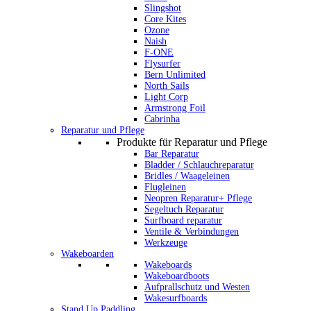
Slingshot
Core Kites
Ozone
Naish
F-ONE
Flysurfer
Bern Unlimited
North Sails
Light Corp
Armstrong Foil
Cabrinha
Reparatur und Pflege
Produkte für Reparatur und Pflege
Bar Reparatur
Bladder / Schlauchreparatur
Bridles / Waageleinen
Flugleinen
Neopren Reparatur+ Pflege
Segeltuch Reparatur
Surfboard reparatur
Ventile & Verbindungen
Werkzeuge
Wakeboarden
Wakeboards
Wakeboardboots
Aufprallschutz und Westen
Wakesurfboards
Stand Up Paddling