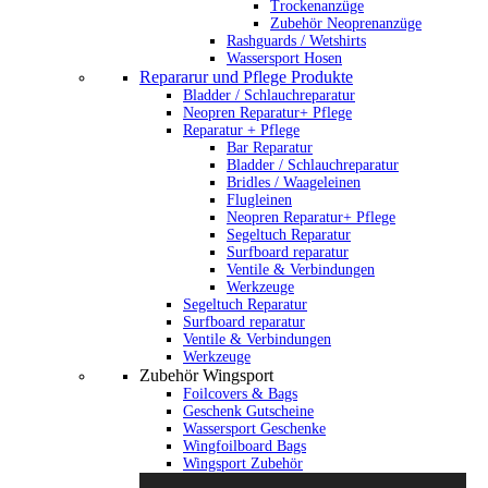
Trockenanzüge
Zubehör Neoprenanzüge
Rashguards / Wetshirts
Wassersport Hosen
Repararur und Pflege Produkte
Bladder / Schlauchreparatur
Neopren Reparatur+ Pflege
Reparatur + Pflege
Bar Reparatur
Bladder / Schlauchreparatur
Bridles / Waageleinen
Flugleinen
Neopren Reparatur+ Pflege
Segeltuch Reparatur
Surfboard reparatur
Ventile & Verbindungen
Werkzeuge
Segeltuch Reparatur
Surfboard reparatur
Ventile & Verbindungen
Werkzeuge
Zubehör Wingsport
Foilcovers & Bags
Geschenk Gutscheine
Wassersport Geschenke
Wingfoilboard Bags
Wingsport Zubehör