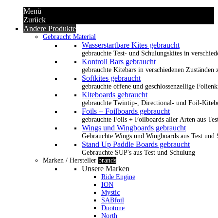
Menü
Zurück
Andere Produkte
Gebraucht Material
Wasserstartbare Kites gebraucht
gebrauchte Test- und Schulungskites in verschied
Kontroll Bars gebraucht
gebrauchte Kitebars in verschiedenen Zuständen z
Softkites gebraucht
gebrauchte offene und geschlossenzellige Folienk
Kiteboards gebraucht
gebrauchte Twintip-, Directional- und Foil-Kiteb
Foils + Foilboards gebraucht
gebrauchte Foils + Foilboards aller Arten aus Te
Wings und Wingboards gebraucht
Gebrauchte Wings und Wingboards aus Test und
Stand Up Paddle Boards gebraucht
Gebrauchte SUP's aus Test und Schulung
Marken / Hersteller
brands
Unsere Marken
Ride Engine
ION
Mystic
SABfoil
Duotone
North