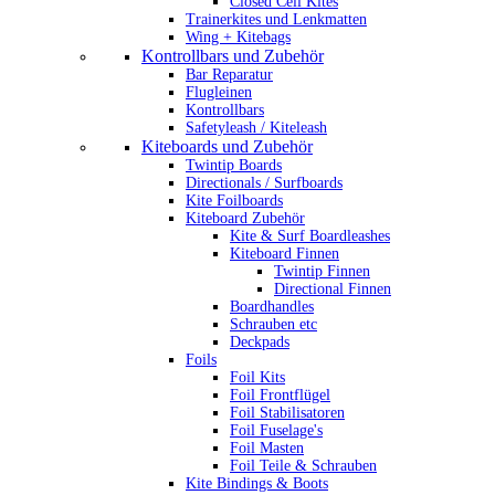
Closed Cell Kites
Trainerkites und Lenkmatten
Wing + Kitebags
Kontrollbars und Zubehör
Bar Reparatur
Flugleinen
Kontrollbars
Safetyleash / Kiteleash
Kiteboards und Zubehör
Twintip Boards
Directionals / Surfboards
Kite Foilboards
Kiteboard Zubehör
Kite & Surf Boardleashes
Kiteboard Finnen
Twintip Finnen
Directional Finnen
Boardhandles
Schrauben etc
Deckpads
Foils
Foil Kits
Foil Frontflügel
Foil Stabilisatoren
Foil Fuselage's
Foil Masten
Foil Teile & Schrauben
Kite Bindings & Boots