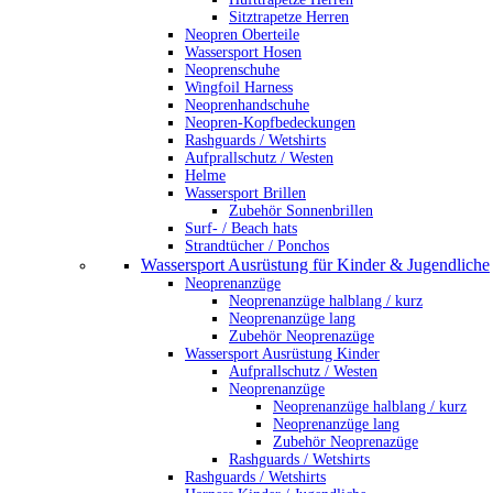
Sitztrapetze Herren
Neopren Oberteile
Wassersport Hosen
Neoprenschuhe
Wingfoil Harness
Neoprenhandschuhe
Neopren-Kopfbedeckungen
Rashguards / Wetshirts
Aufprallschutz / Westen
Helme
Wassersport Brillen
Zubehör Sonnenbrillen
Surf- / Beach hats
Strandtücher / Ponchos
Wassersport Ausrüstung für Kinder & Jugendliche
Neoprenanzüge
Neoprenanzüge halblang / kurz
Neoprenanzüge lang
Zubehör Neoprenazüge
Wassersport Ausrüstung Kinder
Aufprallschutz / Westen
Neoprenanzüge
Neoprenanzüge halblang / kurz
Neoprenanzüge lang
Zubehör Neoprenazüge
Rashguards / Wetshirts
Rashguards / Wetshirts