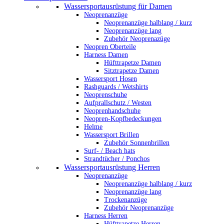
Wassersportausrüstung für Damen
Neoprenanzüge
Neoprenanzüge halblang / kurz
Neoprenanzüge lang
Zubehör Neoprenazüge
Neopren Oberteile
Harness Damen
Hüfttrapetze Damen
Sitztrapetze Damen
Wassersport Hosen
Rashguards / Wetshirts
Neoprenschuhe
Aufprallschutz / Westen
Neoprenhandschuhe
Neopren-Kopfbedeckungen
Helme
Wassersport Brillen
Zubehör Sonnenbrillen
Surf- / Beach hats
Strandtücher / Ponchos
Wassersportausrüstung Herren
Neoprenanzüge
Neoprenanzüge halblang / kurz
Neoprenanzüge lang
Trockenanzüge
Zubehör Neoprenanzüge
Harness Herren
Hüfttrapetze Herren