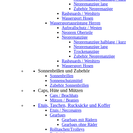
Neoprenanzüge lang
Zubehör Neoprenazüge
Rashguards / Wetshirts
Wassersport Hosen
Wassersportausrüstung Herren
Aufprallschutz / Westen
Neopren Oberteile
Neoprenanzüge
Neoprenanzüge halblang / kurz
Neoprenanzüge lang
Trockenanzüge
Zubehör Neoprenanzüge
Rashguards / Wetshirts
Wassersport Hosen
Sonnenbrillen und Zubehör
Sonnenbrillen
Sonnenschutzmittel
Zubehör Sonnenbrillen
Caps, Hüte und Mützen
Caps / Beachhats
Mützen / Beanies
Etuis, Taschen, Rucksäcke und Koffer
Etuis / Neccesaires
Gearbags
Gearbags mit Rädern
Gearbags ohne Räder
Rolltaschen/Trolleys