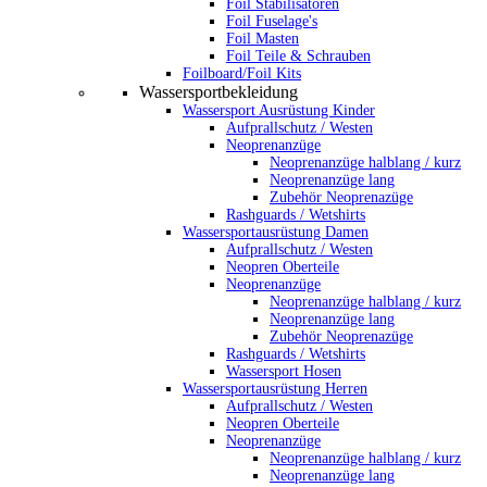
Foil Stabilisatoren
Foil Fuselage's
Foil Masten
Foil Teile & Schrauben
Foilboard/Foil Kits
Wassersportbekleidung
Wassersport Ausrüstung Kinder
Aufprallschutz / Westen
Neoprenanzüge
Neoprenanzüge halblang / kurz
Neoprenanzüge lang
Zubehör Neoprenazüge
Rashguards / Wetshirts
Wassersportausrüstung Damen
Aufprallschutz / Westen
Neopren Oberteile
Neoprenanzüge
Neoprenanzüge halblang / kurz
Neoprenanzüge lang
Zubehör Neoprenazüge
Rashguards / Wetshirts
Wassersport Hosen
Wassersportausrüstung Herren
Aufprallschutz / Westen
Neopren Oberteile
Neoprenanzüge
Neoprenanzüge halblang / kurz
Neoprenanzüge lang