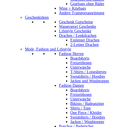
Gearbags ohne Räder
Wing + Kitebags
Andere Transportausrüstung
Geschenkideen
Geschenk Gutscheine
Wassersport Geschenke
Lifestyle Geschenke
Drachen / Lenkdrachen
Einleiner Drachen
2-Leiner Drachen
Mode, Fashion und Lifestyle
Fashion Herren
Boardshorts
Freizeithosen
Unterwäsche
T-Shirts / Longsleeves
Sweatshirts / Hoodies
Jacken und Windstopper
Fashion Damen
Boardshorts
Freizeithosen
Unterwäsche
Bikinis / Badeanzüge
Shirts / Tops
One Piece / Kleider
Sweatshirts / Hoodies
Jacken / Windstopper
Ponchos / Badetücher