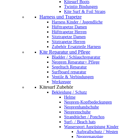
Kitesurf Boots
Twintip Bindungen
Kite Surf & Foil Straps
Harness und Trapetze
Harness Kinder / Jugendliche
Hüfttrapetze Damen
Hüfttrapetze Herren
Sitztrapetze Damen
Sitztrapetze Herren
Zubehör Ersatzteile Harness
Kite Reparatur und Pflege
Bladder / Schlauchreparatur
Neopren Reparatur+ Pflege
Segeltuch Reparatur
Surfboard reparatur
Ventile & Verbindungen
Werkzeuge
Kitesurf Zubehör
Bekleidung / Schutz
Helme
Neopren-Kopfbedeckungen
Neoprenhandschuhe
Neoprenschuhe
Strandtücher / Ponchos
Surf- / Beach hats
Wassersport Ausrüstung Kinder
Aufprallschutz / Westen
Neoprenanzüge