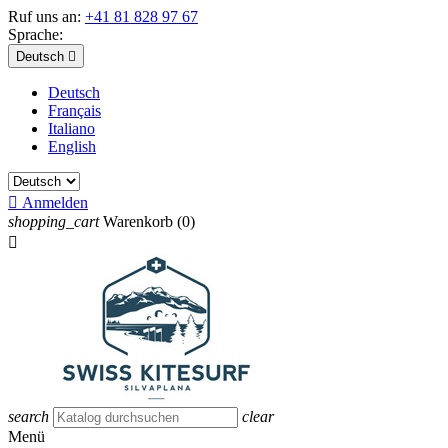
Ruf uns an:
+41 81 828 97 67
Sprache:
Deutsch

Deutsch
Français
Italiano
English

Anmelden
shopping_cart
Warenkorb
(0)

search
clear
Menü