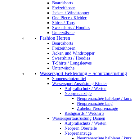
Boardshorts
Freizeithosen
Jacken / Windstopper
One Piece / Kleider
Shirts / Tops
Sweatshirts / Hoodies
Unterwäsche
Fashion Herren
Boardshorts
Freizeithosen
Jacken und Windstopper
Sweatshirts / Hoodies
T-Shirts / Longsleeves
Unterwäsche
Wassersport Bekleidung + Schutzausrüstung
Sonnenschutzmittel
Wassersport Ausrüstung Kinder
Aufprallschutz / Westen
Neoprenanzüge
Neoprenanzüge halblang / kurz
Neoprenanzüge lang
Zubehör Neoprenazüge
Rashguards / Wetshirts
Wassersportausrüstung Damen
Aufprallschutz / Westen
Neopren Oberteile
Neoprenanzüge
Neoprenanzüge halblang / kurz