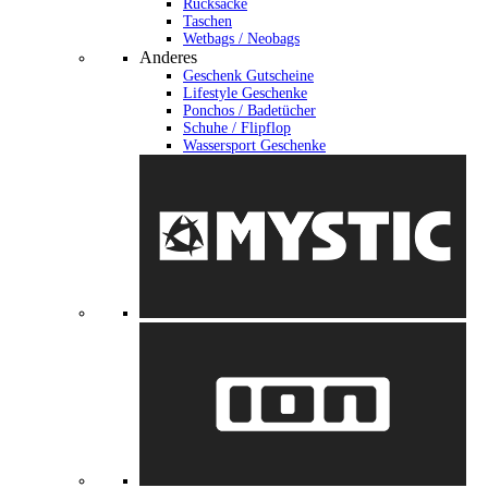
Rucksäcke
Taschen
Wetbags / Neobags
Anderes
Geschenk Gutscheine
Lifestyle Geschenke
Ponchos / Badetücher
Schuhe / Flipflop
Wassersport Geschenke