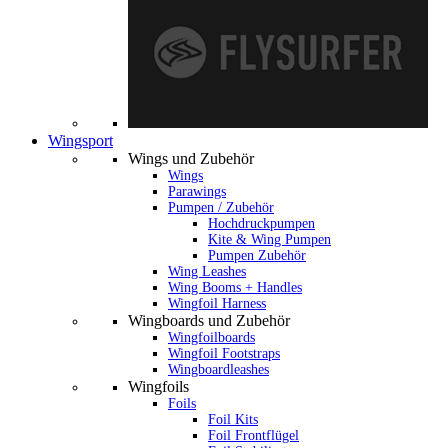
Wingsport
Wings und Zubehör
Wings
Parawings
Pumpen / Zubehör
Hochdruckpumpen
Kite & Wing Pumpen
Pumpen Zubehör
Wing Leashes
Wing Booms + Handles
Wingfoil Harness
Wingboards und Zubehör
Wingfoilboards
Wingfoil Footstraps
Wingboardleashes
Wingfoils
Foils
Foil Kits
Foil Frontflügel