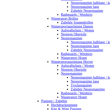
Neoprenanzüge halblang / k
Neoprenanzüge lang
Zubehör Neoprenazüge
Rashguards / Wetshirts
Wassersport Brillen
Zubehör Sonnenbrillen
Wassersportausrüstung Damen
Aufprallschutz / Westen
Neopren Oberteile
Neoprenanzüge
Neoprenanzüge halblang / k
Neoprenanzüge lang
Zubehör Neoprenazüge
Rashguards / Wetshirts
Wassersport Hosen
Wassersportausrüstung Herren
Aufprallschutz / Westen
Neopren Oberteile
Neoprenanzüge
Neoprenanzüge halblang / k
Neoprenanzüge lang
Trockenanzüge
Zubehör Neoprenanzüge
Rashguards / Wetshirts
Wassersport Hosen
Pumpen / Zubehör
Hochdruckpumpen
Kite & Wing Pumpen