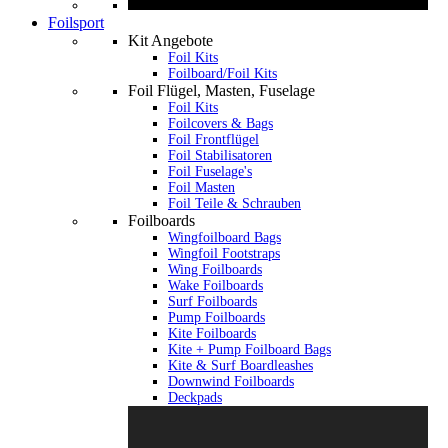
Foilsport
Kit Angebote
Foil Kits
Foilboard/Foil Kits
Foil Flügel, Masten, Fuselage
Foil Kits
Foilcovers & Bags
Foil Frontflügel
Foil Stabilisatoren
Foil Fuselage's
Foil Masten
Foil Teile & Schrauben
Foilboards
Wingfoilboard Bags
Wingfoil Footstraps
Wing Foilboards
Wake Foilboards
Surf Foilboards
Pump Foilboards
Kite Foilboards
Kite + Pump Foilboard Bags
Kite & Surf Boardleashes
Downwind Foilboards
Deckpads