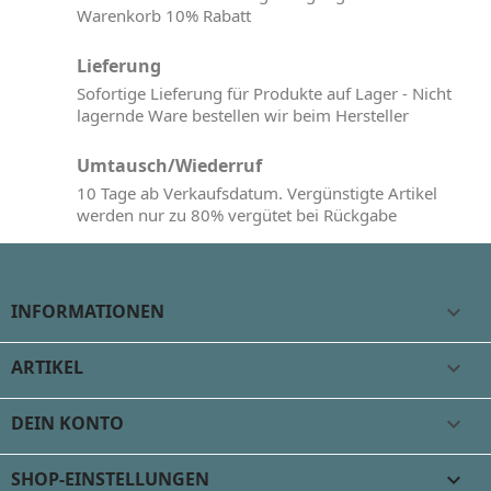
Warenkorb 10% Rabatt
Lieferung
Sofortige Lieferung für Produkte auf Lager - Nicht
lagernde Ware bestellen wir beim Hersteller
Umtausch/Wiederruf
10 Tage ab Verkaufsdatum. Vergünstigte Artikel
werden nur zu 80% vergütet bei Rückgabe
INFORMATIONEN

ARTIKEL

DEIN KONTO

SHOP-EINSTELLUNGEN
keyboard_arrow_down