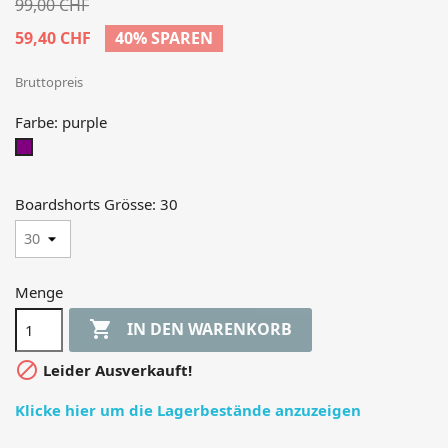
99,00 CHF
59,40 CHF
40% SPAREN
Bruttopreis
Farbe: purple
purple
Boardshorts Grösse: 30
Menge

IN DEN WARENKORB

Leider Ausverkauft!
Klicke hier um die Lagerbestände anzuzeigen