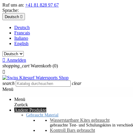
Ruf uns an:
+41 81 828 97 67
Sprache:
Deutsch

Deutsch
Français
Italiano
English

Anmelden
shopping_cart
Warenkorb
(0)

search
clear
Menü
Menü
Zurück
Andere Produkte
Gebraucht Material
Wasserstartbare Kites gebraucht
gebrauchte Test- und Schulungskites in verschied
Kontroll Bars gebraucht