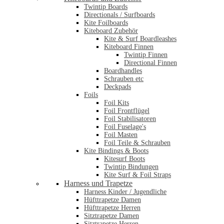
Twintip Boards
Directionals / Surfboards
Kite Foilboards
Kiteboard Zubehör
Kite & Surf Boardleashes
Kiteboard Finnen
Twintip Finnen
Directional Finnen
Boardhandles
Schrauben etc
Deckpads
Foils
Foil Kits
Foil Frontflügel
Foil Stabilisatoren
Foil Fuselage's
Foil Masten
Foil Teile & Schrauben
Kite Bindings & Boots
Kitesurf Boots
Twintip Bindungen
Kite Surf & Foil Straps
Harness und Trapetze
Harness Kinder / Jugendliche
Hüfttrapetze Damen
Hüfttrapetze Herren
Sitztrapetze Damen
Sitztrapetze Herren