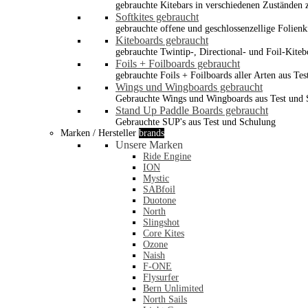
gebrauchte Kitebars in verschiedenen Zuständen z
Softkites gebraucht
gebrauchte offene und geschlossenzellige Folienk
Kiteboards gebraucht
gebrauchte Twintip-, Directional- und Foil-Kiteb
Foils + Foilboards gebraucht
gebrauchte Foils + Foilboards aller Arten aus Te
Wings und Wingboards gebraucht
Gebrauchte Wings und Wingboards aus Test und
Stand Up Paddle Boards gebraucht
Gebrauchte SUP's aus Test und Schulung
Marken / Hersteller
brands
Unsere Marken
Ride Engine
ION
Mystic
SABfoil
Duotone
North
Slingshot
Core Kites
Ozone
Naish
F-ONE
Flysurfer
Bern Unlimited
North Sails