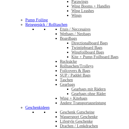
Parawings
Wing Booms + Handles
Wing Leashes
Wings
Pump Foiling
Reisegepäck / Rolltaschen
Etuis / Neccesaires
Wetbags / Neobags
Boardbags
Directionalboard Bags
Twintipboard Bags
Wingfoilboard Bags
Kite + Pump Foilboard Bags
Rucksäcke
Rolltaschen/Trolleys
Foilcovers & Bags
SUP / Paddel Bags
Taschen
Gearbags
Gearbags mit Rädern
Gearbags ohne Räder
Wing + Kitebags
Andere Transportausrüstung
Geschenkideen
Geschenk Gutscheine
Wassersport Geschenke
Lifestyle Geschenke
Drachen / Lenkdrachen