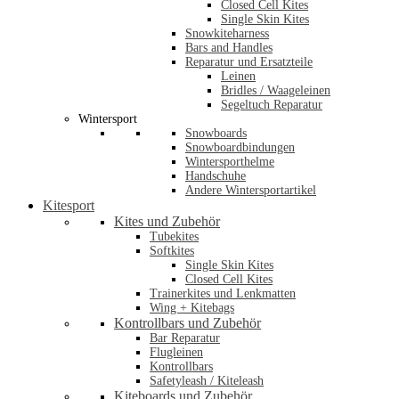
Closed Cell Kites
Single Skin Kites
Snowkiteharness
Bars and Handles
Reparatur und Ersatzteile
Leinen
Bridles / Waageleinen
Segeltuch Reparatur
Wintersport
Snowboards
Snowboardbindungen
Wintersporthelme
Handschuhe
Andere Wintersportartikel
Kitesport
Kites und Zubehör
Tubekites
Softkites
Single Skin Kites
Closed Cell Kites
Trainerkites und Lenkmatten
Wing + Kitebags
Kontrollbars und Zubehör
Bar Reparatur
Flugleinen
Kontrollbars
Safetyleash / Kiteleash
Kiteboards und Zubehör