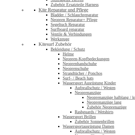
Zubehör Ersatzteile Harness
Kite Reparatur und Pflege
Bladder / Schlauchreparatur
Neopren Reparatur+ Pflege
Segeltuch Reparatur
Surfboard reparatur
Ventile & Verbindungen
Werkzeuge
Kitesurf Zubehör
Bekleidung / Schutz
Helme
Neopren-Kopfbedeckungen
Neoprenhandschuhe
Neoprenschuhe
Strandtücher / Ponchos
Surf- / Beach hats
Wassersport Ausrüstung Kinder
Aufprallschutz / Westen
Neoprenanzüge
Neoprenanzüge halblang / k
Neoprenanzüge lang
Zubehör Neoprenazüge
Rashguards / Wetshirts
Wassersport Brillen
Zubehör Sonnenbrillen
Wassersportausrüstung Damen
Aufprallschutz / Westen