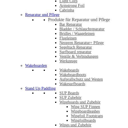
Light Corp
Armstrong Foil
Cabrinha
Reparatur und Pflege
Produkte für Reparatur und Pflege
Bar Reparatur
Bladder / Schlauchreparatur
Bridles / Waageleinen
Flugleinen
Neopren Reparatur+ Pflege
Segeltuch Reparatur
Surfboard reparatur
Ventile & Verbindungen
Werkzeuge
Wakeboarden
Wakeboards
Wakeboardboots
Aufprallschutz und Westen
Wakesurfboards
Stand Up Paddling
SUP Boards
SUP Zubehör
Wingboards und Zubehör
Wing SUP Finnen
Wingboardleashes
Wingfoil Footstraps
Wingfoilboards
Wings und Zubehör