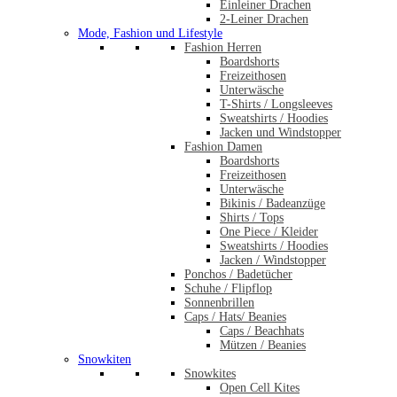
Einleiner Drachen
2-Leiner Drachen
Mode, Fashion und Lifestyle
Fashion Herren
Boardshorts
Freizeithosen
Unterwäsche
T-Shirts / Longsleeves
Sweatshirts / Hoodies
Jacken und Windstopper
Fashion Damen
Boardshorts
Freizeithosen
Unterwäsche
Bikinis / Badeanzüge
Shirts / Tops
One Piece / Kleider
Sweatshirts / Hoodies
Jacken / Windstopper
Ponchos / Badetücher
Schuhe / Flipflop
Sonnenbrillen
Caps / Hats/ Beanies
Caps / Beachhats
Mützen / Beanies
Snowkiten
Snowkites
Open Cell Kites