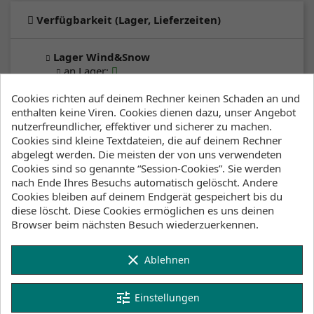
Verfügbarkeit (Lager, Lieferzeiten)
Lager Wind&Snow
an Lager
:
2-4 Werktage
Cookies richten auf deinem Rechner keinen Schaden an und
enthalten keine Viren. Cookies dienen dazu, unser Angebot
Klicke hier um die Lagerbestände anzuzeigen
nutzerfreundlicher, effektiver und sicherer zu machen.
Cookies sind kleine Textdateien, die auf deinem Rechner
abgelegt werden. Die meisten der von uns verwendeten
Cookies sind so genannte “Session-Cookies”. Sie werden
Beschreibung
Artikeldetails
nach Ende Ihres Besuchs automatisch gelöscht. Andere
Cookies bleiben auf deinem Endgerät gespeichert bis du
Lagerbestand
diese löscht. Diese Cookies ermöglichen es uns deinen
Browser beim nächsten Besuch wiederzuerkennen.
Mit frechem Schnitt und elastischem Bund für
eine bequeme Passform. Kontrastierende
clear
Ablehnen
Retro-Einfassungen und ein kleiner Mystic-
Print am Bein sorgen für einen coolen Look,
während die Schlüsselschlaufe an der
tune
Einstellungen
Gesäßtasche einen funktionalen Touch