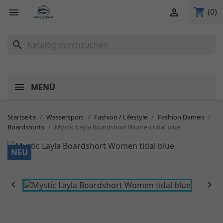
shopping_cart


(0)
search
MENÜ
Startseite
Wassersport
Fashion / Lifestyle
Fashion Damen
Boardshorts
Mystic Layla Boardshort Women tidal blue
NEU

