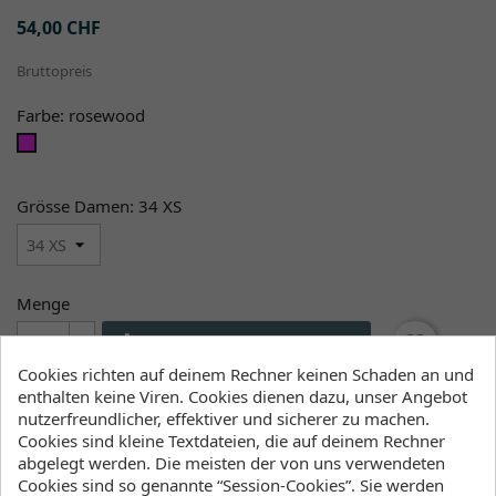
54,00 CHF
Bruttopreis
Farbe: rosewood
rosewood
Grösse Damen: 34 XS
Menge

favorite_border
IN DEN WARENKORB
Cookies richten auf deinem Rechner keinen Schaden an und

Liefern wir ab Lager
enthalten keine Viren. Cookies dienen dazu, unser Angebot
nutzerfreundlicher, effektiver und sicherer zu machen.
Cookies sind kleine Textdateien, die auf deinem Rechner
abgelegt werden. Die meisten der von uns verwendeten
Verfügbarkeit (Lager, Lieferzeiten)
Cookies sind so genannte “Session-Cookies”. Sie werden