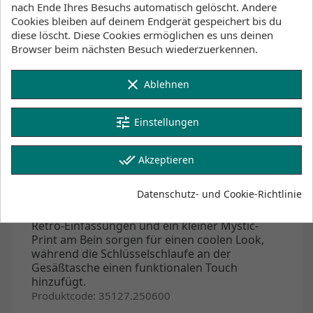
nach Ende Ihres Besuchs automatisch gelöscht. Andere
Lager Wind&Snow
Cookies bleiben auf deinem Endgerät gespeichert bis du
an Lager
:
diese löscht. Diese Cookies ermöglichen es uns deinen
2-4 Werktage
Browser beim nächsten Besuch wiederzuerkennen.
clear
Klicke hier um die Lagerbestände anzuzeigen
Ablehnen
tune
Einstellungen
Beschreibung
Artikeldetails
done_all
Akzeptieren
Lagerbestand
Datenschutz- und Cookie-Richtlinie
Mit frechem Schnitt und elastischem Bund für
eine bequeme Passform. Kontrastierende
Retro-Einfassungen und ein kleiner Mystic-
Print am Bein sorgen für einen coolen Look,
während die Schlüsselschlaufe an der
Gesäßtasche einen funktionalen Touch
hinzufügt.
Produktcode: 35127.250600