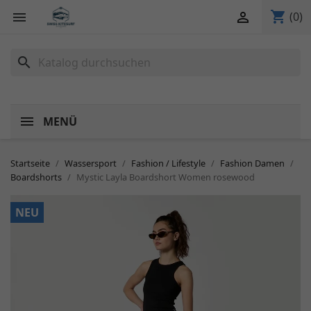
shopping_cart


(0)
search
MENÜ
Startseite
Wassersport
Fashion / Lifestyle
Fashion Damen
Boardshorts
Mystic Layla Boardshort Women rosewood
NEU