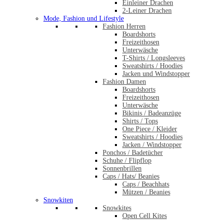
Einleiner Drachen
2-Leiner Drachen
Mode, Fashion und Lifestyle
Fashion Herren
Boardshorts
Freizeithosen
Unterwäsche
T-Shirts / Longsleeves
Sweatshirts / Hoodies
Jacken und Windstopper
Fashion Damen
Boardshorts
Freizeithosen
Unterwäsche
Bikinis / Badeanzüge
Shirts / Tops
One Piece / Kleider
Sweatshirts / Hoodies
Jacken / Windstopper
Ponchos / Badetücher
Schuhe / Flipflop
Sonnenbrillen
Caps / Hats/ Beanies
Caps / Beachhats
Mützen / Beanies
Snowkiten
Snowkites
Open Cell Kites