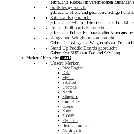
gebrauchte Kitebars in verschiedenen Zuständen z
Softkites gebraucht
gebrauchte offene und geschlossenzellige Folienk
Kiteboards gebraucht
gebrauchte Twintip-, Directional- und Foil-Kiteb
Foils + Foilboards gebraucht
gebrauchte Foils + Foilboards aller Arten aus Te
Wings und Wingboards gebraucht
Gebrauchte Wings und Wingboards aus Test und
Stand Up Paddle Boards gebraucht
Gebrauchte SUP's aus Test und Schulung
Marken / Hersteller
brands
Unsere Marken
Ride Engine
ION
Mystic
SABfoil
Duotone
North
Slingshot
Core Kites
Ozone
Naish
F-ONE
Flysurfer
Bern Unlimited
North Sails