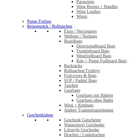
Parawings
Wing Booms + Handles
Wing Leashes
Wings
Pump Foiling
Reisegepäck / Rolltaschen
Etuis / Neccesaires
Wetbags / Neobags
Boardbags
Directionalboard Bags
Twintipboard Bags
Wingfoilboard Bags
Kite + Pump Foilboard Bags
Rucksäcke
Rolltaschen/Trolleys
Foilcovers & Bags
SUP / Paddel Bags
Taschen
Gearbags
Gearbags mit Rädern
Gearbags ohne Räder
Wing + Kitebags
Andere Transportausrüstung
Geschenkideen
Geschenk Gutscheine
Wassersport Geschenke
Lifestyle Geschenke
Drachen / Lenkdrachen