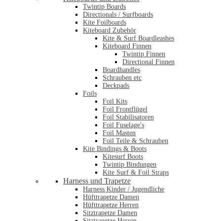
Twintip Boards
Directionals / Surfboards
Kite Foilboards
Kiteboard Zubehör
Kite & Surf Boardleashes
Kiteboard Finnen
Twintip Finnen
Directional Finnen
Boardhandles
Schrauben etc
Deckpads
Foils
Foil Kits
Foil Frontflügel
Foil Stabilisatoren
Foil Fuselage's
Foil Masten
Foil Teile & Schrauben
Kite Bindings & Boots
Kitesurf Boots
Twintip Bindungen
Kite Surf & Foil Straps
Harness und Trapetze
Harness Kinder / Jugendliche
Hüfttrapetze Damen
Hüfttrapetze Herren
Sitztrapetze Damen
Sitztrapetze Herren