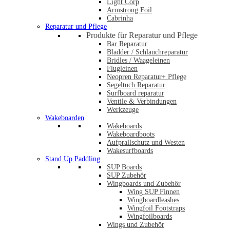
Light Corp
Armstrong Foil
Cabrinha
Reparatur und Pflege
Produkte für Reparatur und Pflege
Bar Reparatur
Bladder / Schlauchreparatur
Bridles / Waageleinen
Flugleinen
Neopren Reparatur+ Pflege
Segeltuch Reparatur
Surfboard reparatur
Ventile & Verbindungen
Werkzeuge
Wakeboarden
Wakeboards
Wakeboardboots
Aufprallschutz und Westen
Wakesurfboards
Stand Up Paddling
SUP Boards
SUP Zubehör
Wingboards und Zubehör
Wing SUP Finnen
Wingboardleashes
Wingfoil Footstraps
Wingfoilboards
Wings und Zubehör