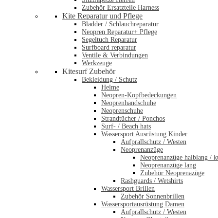
Zubehör Ersatzteile Harness
Kite Reparatur und Pflege
Bladder / Schlauchreparatur
Neopren Reparatur+ Pflege
Segeltuch Reparatur
Surfboard reparatur
Ventile & Verbindungen
Werkzeuge
Kitesurf Zubehör
Bekleidung / Schutz
Helme
Neopren-Kopfbedeckungen
Neoprenhandschuhe
Neoprenschuhe
Strandtücher / Ponchos
Surf- / Beach hats
Wassersport Ausrüstung Kinder
Aufprallschutz / Westen
Neoprenanzüge
Neoprenanzüge halblang / k
Neoprenanzüge lang
Zubehör Neoprenazüge
Rashguards / Wetshirts
Wassersport Brillen
Zubehör Sonnenbrillen
Wassersportausrüstung Damen
Aufprallschutz / Westen