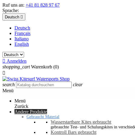
Ruf uns an:
+41 81 828 97 67
Sprache:
Deutsch

Deutsch
Français
Italiano
English

Anmelden
shopping_cart
Warenkorb
(0)

search
clear
Menü
Menü
Zurück
Andere Produkte
Gebraucht Material
Wasserstartbare Kites gebraucht
gebrauchte Test- und Schulungskites in verschied
Kontroll Bars gebraucht