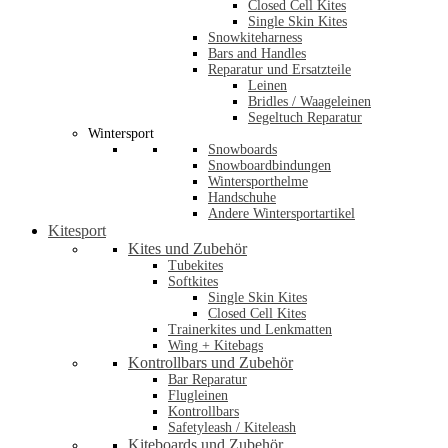
Closed Cell Kites
Single Skin Kites
Snowkiteharness
Bars and Handles
Reparatur und Ersatzteile
Leinen
Bridles / Waageleinen
Segeltuch Reparatur
Wintersport
Snowboards
Snowboardbindungen
Wintersporthelme
Handschuhe
Andere Wintersportartikel
Kitesport
Kites und Zubehör
Tubekites
Softkites
Single Skin Kites
Closed Cell Kites
Trainerkites und Lenkmatten
Wing + Kitebags
Kontrollbars und Zubehör
Bar Reparatur
Flugleinen
Kontrollbars
Safetyleash / Kiteleash
Kiteboards und Zubehör