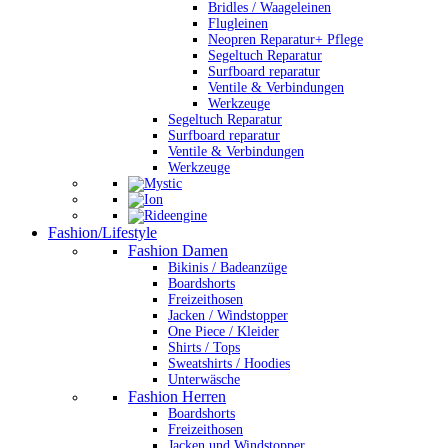
Bridles / Waageleinen
Flugleinen
Neopren Reparatur+ Pflege
Segeltuch Reparatur
Surfboard reparatur
Ventile & Verbindungen
Werkzeuge
Segeltuch Reparatur
Surfboard reparatur
Ventile & Verbindungen
Werkzeuge
Fashion/Lifestyle
Fashion Damen
Bikinis / Badeanzüge
Boardshorts
Freizeithosen
Jacken / Windstopper
One Piece / Kleider
Shirts / Tops
Sweatshirts / Hoodies
Unterwäsche
Fashion Herren
Boardshorts
Freizeithosen
Jacken und Windstopper