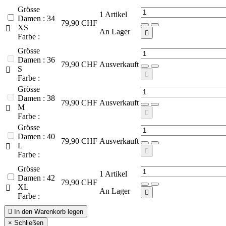
Grösse
1
Artikel
Damen : 34
79,90 CHF
XS

An Lager

Farbe :
Grösse
Damen : 36
79,90 CHF
Ausverkauft
S


Farbe :
Grösse
Damen : 38
79,90 CHF
Ausverkauft
M


Farbe :
Grösse
Damen : 40
79,90 CHF
Ausverkauft
L


Farbe :
Grösse
1
Artikel
Damen : 42
79,90 CHF
XL

An Lager

Farbe :

In den Warenkorb legen
×
Schließen