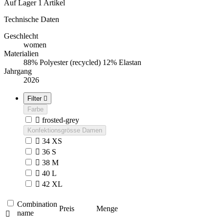
Auf Lager
1 Artikel
Technische Daten
Geschlecht
women
Materialien
88% Polyester (recycled) 12% Elastan
Jahrgang
2026
Filter

Farbe

frosted-grey
Konfektionsgrösse Damen

34 XS

36 S

38 M

40 L

42 XL
Combination
Preis
Menge
name
