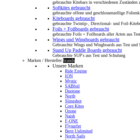
gebrauchte Kitebars in verschiedenen Zuständen z
Softkites gebraucht
gebrauchte offene und geschlossenzellige Folienk
Kiteboards gebraucht
gebrauchte Twintip-, Directional- und Foil-Kiteb
Foils + Foilboards gebraucht
gebrauchte Foils + Foilboards aller Arten aus Te
Wings und Wingboards gebraucht
Gebrauchte Wings und Wingboards aus Test und
Stand Up Paddle Boards gebraucht
Gebrauchte SUP's aus Test und Schulung
Marken / Hersteller
brands
Unsere Marken
Ride Engine
ION
Mystic
SABfoil
Duotone
North
Slingshot
Core Kites
Ozone
Naish
F-ONE
Flysurfer
Bern Unlimited
North Sails