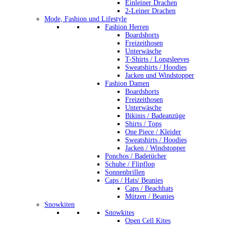
Einleiner Drachen
2-Leiner Drachen
Mode, Fashion und Lifestyle
Fashion Herren
Boardshorts
Freizeithosen
Unterwäsche
T-Shirts / Longsleeves
Sweatshirts / Hoodies
Jacken und Windstopper
Fashion Damen
Boardshorts
Freizeithosen
Unterwäsche
Bikinis / Badeanzüge
Shirts / Tops
One Piece / Kleider
Sweatshirts / Hoodies
Jacken / Windstopper
Ponchos / Badetücher
Schuhe / Flipflop
Sonnenbrillen
Caps / Hats/ Beanies
Caps / Beachhats
Mützen / Beanies
Snowkiten
Snowkites
Open Cell Kites