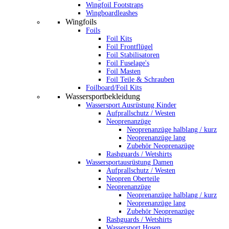
Wingfoil Footstraps
Wingboardleashes
Wingfoils
Foils
Foil Kits
Foil Frontflügel
Foil Stabilisatoren
Foil Fuselage's
Foil Masten
Foil Teile & Schrauben
Foilboard/Foil Kits
Wassersportbekleidung
Wassersport Ausrüstung Kinder
Aufprallschutz / Westen
Neoprenanzüge
Neoprenanzüge halblang / kurz
Neoprenanzüge lang
Zubehör Neoprenazüge
Rashguards / Wetshirts
Wassersportausrüstung Damen
Aufprallschutz / Westen
Neopren Oberteile
Neoprenanzüge
Neoprenanzüge halblang / kurz
Neoprenanzüge lang
Zubehör Neoprenazüge
Rashguards / Wetshirts
Wassersport Hosen