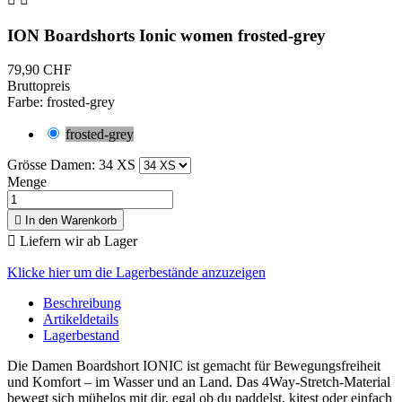
ION Boardshorts Ionic women frosted-grey
79,90 CHF
Bruttopreis
Farbe: frosted-grey
frosted-grey
Grösse Damen: 34 XS
Menge

In den Warenkorb

Liefern wir ab Lager
Klicke hier um die Lagerbestände anzuzeigen
Beschreibung
Artikeldetails
Lagerbestand
Die Damen Boardshort IONIC ist gemacht für Bewegungsfreiheit
und Komfort – im Wasser und an Land. Das 4Way‑Stretch‑Material
bewegt sich mühelos mit dir, egal ob du paddelst, kitest oder einfach