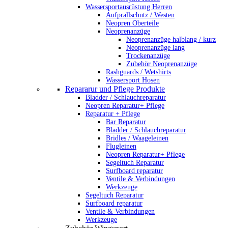
Wassersportausrüstung Herren
Aufprallschutz / Westen
Neopren Oberteile
Neoprenanzüge
Neoprenanzüge halblang / kurz
Neoprenanzüge lang
Trockenanzüge
Zubehör Neoprenanzüge
Rashguards / Wetshirts
Wassersport Hosen
Repararur und Pflege Produkte
Bladder / Schlauchreparatur
Neopren Reparatur+ Pflege
Reparatur + Pflege
Bar Reparatur
Bladder / Schlauchreparatur
Bridles / Waageleinen
Flugleinen
Neopren Reparatur+ Pflege
Segeltuch Reparatur
Surfboard reparatur
Ventile & Verbindungen
Werkzeuge
Segeltuch Reparatur
Surfboard reparatur
Ventile & Verbindungen
Werkzeuge