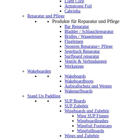
Light Corp
Armstrong Foil
Cabrinha
Reparatur und Pflege
Produkte für Reparatur und Pflege
Bar Reparatur
Bladder / Schlauchreparatur
Bridles / Waageleinen
Flugleinen
Neopren Reparatur+ Pflege
Segeltuch Reparatur
Surfboard reparatur
Ventile & Verbindungen
Werkzeuge
Wakeboarden
Wakeboards
Wakeboardboots
Aufprallschutz und Westen
Wakesurfboards
Stand Up Paddling
SUP Boards
SUP Zubehör
Wingboards und Zubehör
Wing SUP Finnen
Wingboardleashes
Wingfoil Footstraps
Wingfoilboards
Wings und Zubehör