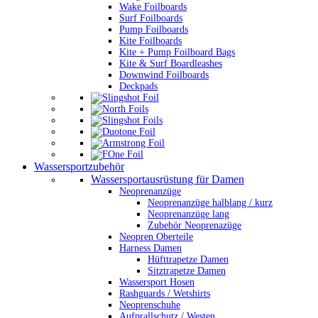
Wake Foilboards
Surf Foilboards
Pump Foilboards
Kite Foilboards
Kite + Pump Foilboard Bags
Kite & Surf Boardleashes
Downwind Foilboards
Deckpads
Wassersportzubehör
Wassersportausrüstung für Damen
Neoprenanzüge
Neoprenanzüge halblang / kurz
Neoprenanzüge lang
Zubehör Neoprenazüge
Neopren Oberteile
Harness Damen
Hüfttrapetze Damen
Sitztrapetze Damen
Wassersport Hosen
Rashguards / Wetshirts
Neoprenschuhe
Aufprallschutz / Westen