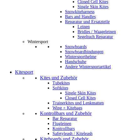
Closed Cell Kites
Single Skin Kites
Snowkiteharness
Bars and Handles
Reparatur und Ersatzteile
Leinen
Bridles / Waageleinen
Segeltuch Reparatur
Wintersport
Snowboards
Snowboardbindungen
Wintersporthelme
Handschuhe
Andere Wintersportartikel
Kitesport
Kites und Zubehör
Tubekites
Softkites
Single Skin Kites
Closed Cell Kites
Trainerkites und Lenkmatten
Wing + Kitebags
Kontrollbars und Zubehör
Bar Reparatur
Flugleinen
Kontrollbars
Safetyleash / Kiteleash
Kiteboards und Zubehör