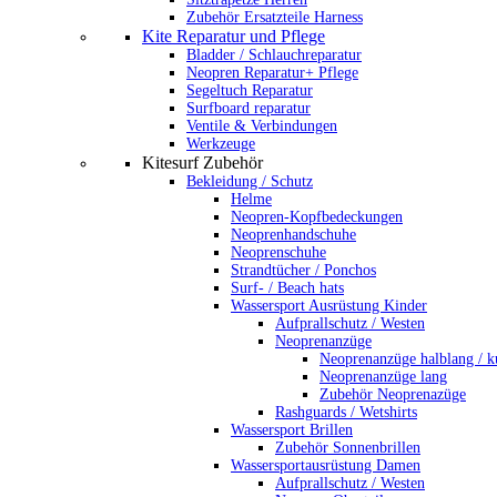
Zubehör Ersatzteile Harness
Kite Reparatur und Pflege
Bladder / Schlauchreparatur
Neopren Reparatur+ Pflege
Segeltuch Reparatur
Surfboard reparatur
Ventile & Verbindungen
Werkzeuge
Kitesurf Zubehör
Bekleidung / Schutz
Helme
Neopren-Kopfbedeckungen
Neoprenhandschuhe
Neoprenschuhe
Strandtücher / Ponchos
Surf- / Beach hats
Wassersport Ausrüstung Kinder
Aufprallschutz / Westen
Neoprenanzüge
Neoprenanzüge halblang / k
Neoprenanzüge lang
Zubehör Neoprenazüge
Rashguards / Wetshirts
Wassersport Brillen
Zubehör Sonnenbrillen
Wassersportausrüstung Damen
Aufprallschutz / Westen