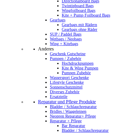
Directionalboard Bags
Twintipboard Bags
Wingfoilboard Bags
Kite + Pump Foilboard Bags
Gearbags
Gearbags mit Rädern
Gearbags ohne Räder
SUP / Paddel Bags
Wetbags / Neobags
Wing + Kitebags
Anderes
Geschenk Gutscheine
Pumpen / Zubehör
Hochdruckpumpen
Kite & Wing Pumpen
Pumpen Zubehör
Wassersport Geschenke
Lifestyle Geschenke
Sonnenschutzmittel
Diverses Zubehör
Ersatzteile
Reparatur und Pflege Produkte
Bladder / Schlauchreparatur
Bridles / Waageleinen
Neopren Reparatur+ Pflege
Reparatur + Pflege
Bar Reparatur
Bladder / Schlauchreparatur