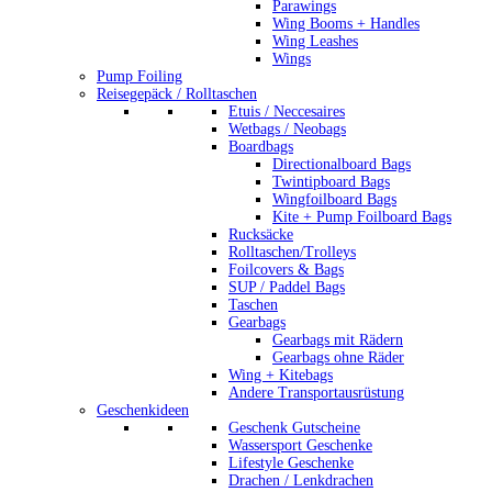
Parawings
Wing Booms + Handles
Wing Leashes
Wings
Pump Foiling
Reisegepäck / Rolltaschen
Etuis / Neccesaires
Wetbags / Neobags
Boardbags
Directionalboard Bags
Twintipboard Bags
Wingfoilboard Bags
Kite + Pump Foilboard Bags
Rucksäcke
Rolltaschen/Trolleys
Foilcovers & Bags
SUP / Paddel Bags
Taschen
Gearbags
Gearbags mit Rädern
Gearbags ohne Räder
Wing + Kitebags
Andere Transportausrüstung
Geschenkideen
Geschenk Gutscheine
Wassersport Geschenke
Lifestyle Geschenke
Drachen / Lenkdrachen