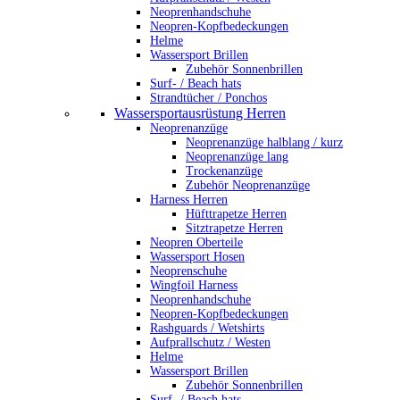
Neoprenhandschuhe
Neopren-Kopfbedeckungen
Helme
Wassersport Brillen
Zubehör Sonnenbrillen
Surf- / Beach hats
Strandtücher / Ponchos
Wassersportausrüstung Herren
Neoprenanzüge
Neoprenanzüge halblang / kurz
Neoprenanzüge lang
Trockenanzüge
Zubehör Neoprenanzüge
Harness Herren
Hüfttrapetze Herren
Sitztrapetze Herren
Neopren Oberteile
Wassersport Hosen
Neoprenschuhe
Wingfoil Harness
Neoprenhandschuhe
Neopren-Kopfbedeckungen
Rashguards / Wetshirts
Aufprallschutz / Westen
Helme
Wassersport Brillen
Zubehör Sonnenbrillen
Surf- / Beach hats