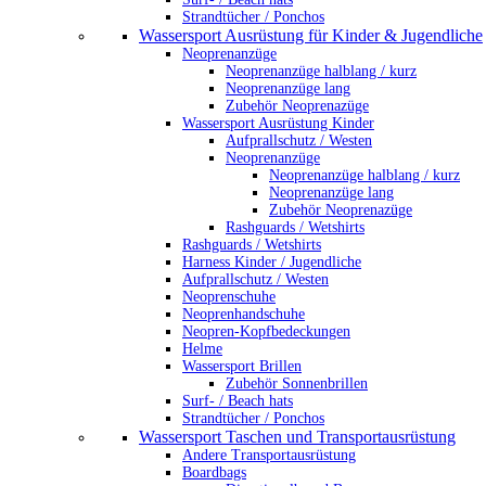
Strandtücher / Ponchos
Wassersport Ausrüstung für Kinder & Jugendliche
Neoprenanzüge
Neoprenanzüge halblang / kurz
Neoprenanzüge lang
Zubehör Neoprenazüge
Wassersport Ausrüstung Kinder
Aufprallschutz / Westen
Neoprenanzüge
Neoprenanzüge halblang / kurz
Neoprenanzüge lang
Zubehör Neoprenazüge
Rashguards / Wetshirts
Rashguards / Wetshirts
Harness Kinder / Jugendliche
Aufprallschutz / Westen
Neoprenschuhe
Neoprenhandschuhe
Neopren-Kopfbedeckungen
Helme
Wassersport Brillen
Zubehör Sonnenbrillen
Surf- / Beach hats
Strandtücher / Ponchos
Wassersport Taschen und Transportausrüstung
Andere Transportausrüstung
Boardbags