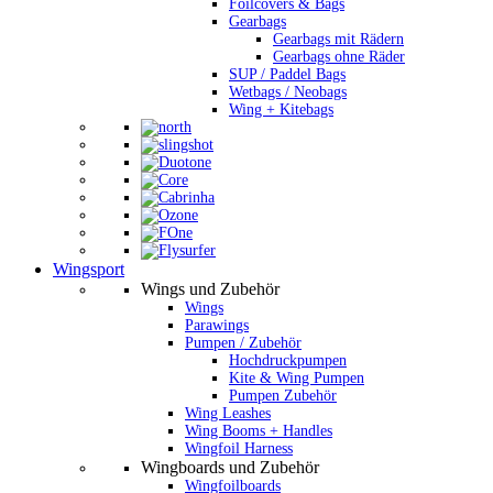
Foilcovers & Bags
Gearbags
Gearbags mit Rädern
Gearbags ohne Räder
SUP / Paddel Bags
Wetbags / Neobags
Wing + Kitebags
Wingsport
Wings und Zubehör
Wings
Parawings
Pumpen / Zubehör
Hochdruckpumpen
Kite & Wing Pumpen
Pumpen Zubehör
Wing Leashes
Wing Booms + Handles
Wingfoil Harness
Wingboards und Zubehör
Wingfoilboards