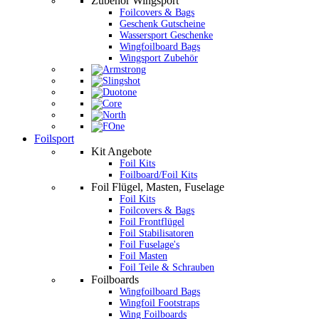
Zubehör Wingsport
Foilcovers & Bags
Geschenk Gutscheine
Wassersport Geschenke
Wingfoilboard Bags
Wingsport Zubehör
Foilsport
Kit Angebote
Foil Kits
Foilboard/Foil Kits
Foil Flügel, Masten, Fuselage
Foil Kits
Foilcovers & Bags
Foil Frontflügel
Foil Stabilisatoren
Foil Fuselage's
Foil Masten
Foil Teile & Schrauben
Foilboards
Wingfoilboard Bags
Wingfoil Footstraps
Wing Foilboards