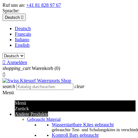
Ruf uns an:
+41 81 828 97 67
Sprache:
Deutsch

Deutsch
Français
Italiano
English

Anmelden
shopping_cart
Warenkorb
(0)

search
clear
Menü
Menü
Zurück
Andere Produkte
Gebraucht Material
Wasserstartbare Kites gebraucht
gebrauchte Test- und Schulungskites in verschied
Kontroll Bars gebraucht