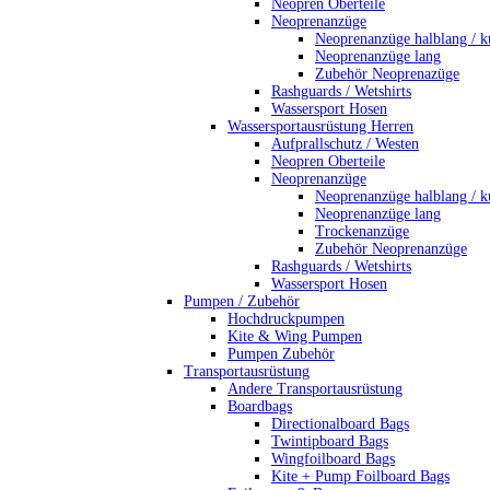
Neopren Oberteile
Neoprenanzüge
Neoprenanzüge halblang / k
Neoprenanzüge lang
Zubehör Neoprenazüge
Rashguards / Wetshirts
Wassersport Hosen
Wassersportausrüstung Herren
Aufprallschutz / Westen
Neopren Oberteile
Neoprenanzüge
Neoprenanzüge halblang / k
Neoprenanzüge lang
Trockenanzüge
Zubehör Neoprenanzüge
Rashguards / Wetshirts
Wassersport Hosen
Pumpen / Zubehör
Hochdruckpumpen
Kite & Wing Pumpen
Pumpen Zubehör
Transportausrüstung
Andere Transportausrüstung
Boardbags
Directionalboard Bags
Twintipboard Bags
Wingfoilboard Bags
Kite + Pump Foilboard Bags