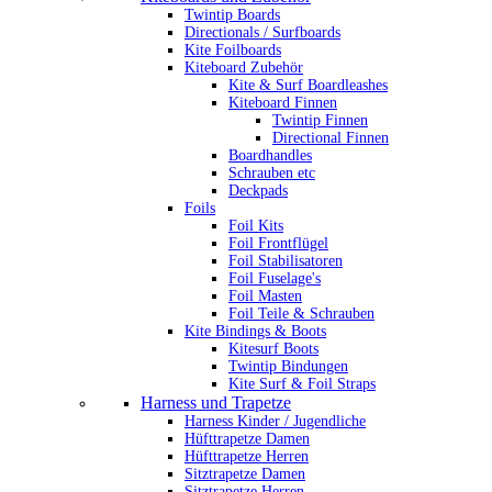
Twintip Boards
Directionals / Surfboards
Kite Foilboards
Kiteboard Zubehör
Kite & Surf Boardleashes
Kiteboard Finnen
Twintip Finnen
Directional Finnen
Boardhandles
Schrauben etc
Deckpads
Foils
Foil Kits
Foil Frontflügel
Foil Stabilisatoren
Foil Fuselage's
Foil Masten
Foil Teile & Schrauben
Kite Bindings & Boots
Kitesurf Boots
Twintip Bindungen
Kite Surf & Foil Straps
Harness und Trapetze
Harness Kinder / Jugendliche
Hüfttrapetze Damen
Hüfttrapetze Herren
Sitztrapetze Damen
Sitztrapetze Herren