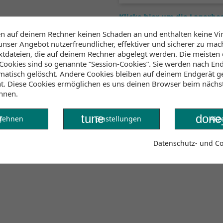
Klicke hier um die Lagerb
en auf deinem Rechner keinen Schaden an und enthalten keine Vi
unser Angebot nutzerfreundlicher, effektiver und sicherer zu mac
extdateien, die auf deinem Rechner abgelegt werden. Die meisten
Lagerbestand
ookies sind so genannte “Session-Cookies”. Sie werden nach End
atisch gelöscht. Andere Cookies bleiben auf deinem Endgerät ge
 echt cooles Wakeboarden gemacht. Diese Weste hat die CE
ht. Diese Cookies ermöglichen es uns deinen Browser beim näch
chnell an- und ausziehen kann. Sie hat Clash-Schaumstoff,
nnen.
er Lock sorgt für noch mehr Sicherheit und hält die Weste s
r
tune
done
lehnen
Einstellungen
Akz
Datenschutz- und Coo