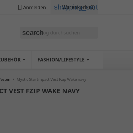
shopping_cart

Warenkorb
(0)
Anmelden
search
ZUBEHÖR
FASHION/LIFESTYLE
Westen
Mystic Star Impact Vest Fzip Wake navy
CT VEST FZIP WAKE NAVY