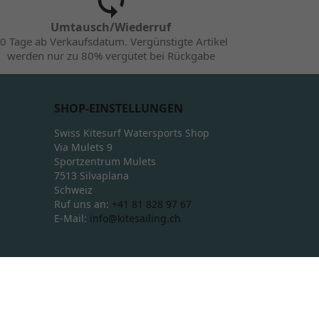
Umtausch/Wiederruf
0 Tage ab Verkaufsdatum. Vergünstigte Artikel
werden nur zu 80% vergütet bei Rückgabe
SHOP-EINSTELLUNGEN
Swiss Kitesurf Watersports Shop
Via Mulets 9
Sportzentrum Mulets
7513 Silvaplana
Schweiz
Ruf uns an:
+41 81 828 97 67
E-Mail:
info@kitesailing.ch