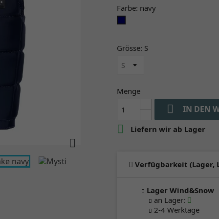
Farbe: navy
navy
Grösse: S
Menge

IN DEN 

Liefern wir ab Lager

Verfügbarkeit (Lager, 
Lager Wind&Snow
an Lager
:
2-4 Werktage