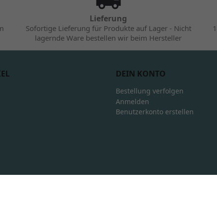
Lieferung
im
Sofortige Lieferung für Produkte auf Lager - Nicht
1
lagernde Ware bestellen wir beim Hersteller
KEL
DEIN KONTO
Bestellung verfolgen
Anmelden
Benutzerkonto erstellen