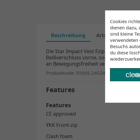
Cookies richt
dienen dazu, 
sind kleine T
Beschreibung
Artikeldetails
verwendeten C
Besuchs autom
Die Star Impact Vest Fzip Wake ist für
du diese lösc
Reißverschluss vorne, sodass man sie s
wiederzuerke
an Bewegungsfreiheit verliert.
Der Zipp
Produktcode: 35005.240245
clea
Ab
Features
Features
CE approved
YKK Front-zip
Clash foam