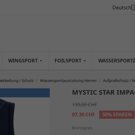

Deutsch
WINGSPORT
FOILSPORT
WASSERSPORT
Bekleidung / Schutz
Wassersportausrüstung Herren
Aufprallschutz / 
MYSTIC STAR IMPA
139,00 CHF
97,30 CHF
30% SPAREN
Bruttopreis