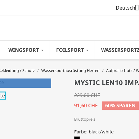

Deutsch
WINGSPORT
FOILSPORT
WASSERSPORT
Bekleidung / Schutz
Wassersportausrüstung Herren
Aufprallschutz / 
MYSTIC LEN10 IMP
229,00 CHF
91,60 CHF
60% SPAREN
Bruttopreis
Farbe: black/white