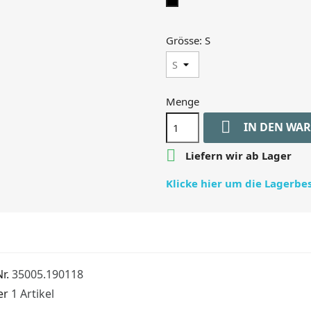
black/white
Grösse: S
Menge

IN DEN WA

Liefern wir ab Lager
Klicke hier um die Lagerb
r.
35005.190118
er
1 Artikel