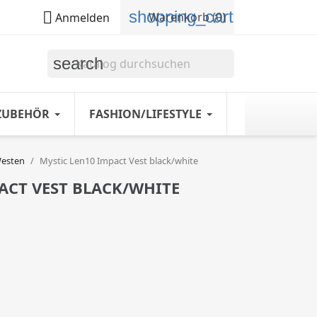
shopping_cart

Warenkorb
(0)
Anmelden
search
ZUBEHÖR
FASHION/LIFESTYLE
Westen
Mystic Len10 Impact Vest black/white
ACT VEST BLACK/WHITE