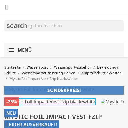

search
MENÜ
Startseite
Wassersport
Wassersport-Zubehör
Bekleidung /
Schutz
Wassersportausrüstung Herren
Aufprallschutz / Westen
Mystic Foil Impact Vest Fzip black/white
SONDERPREIS!
-25%
NEU
MYSTIC FOIL IMPACT VEST FZIP
BLACK/WHITE
LEIDER AUSVERKAUFT!