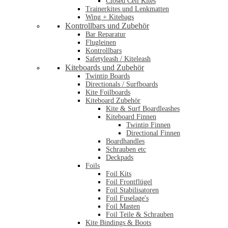
Closed Cell Kites
Trainerkites und Lenkmatten
Wing + Kitebags
Kontrollbars und Zubehör
Bar Reparatur
Flugleinen
Kontrollbars
Safetyleash / Kiteleash
Kiteboards und Zubehör
Twintip Boards
Directionals / Surfboards
Kite Foilboards
Kiteboard Zubehör
Kite & Surf Boardleashes
Kiteboard Finnen
Twintip Finnen
Directional Finnen
Boardhandles
Schrauben etc
Deckpads
Foils
Foil Kits
Foil Frontflügel
Foil Stabilisatoren
Foil Fuselage's
Foil Masten
Foil Teile & Schrauben
Kite Bindings & Boots