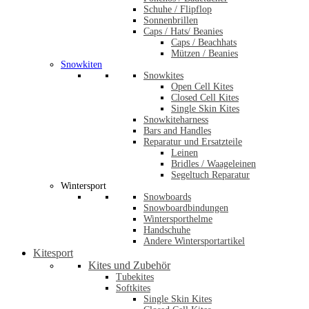
Schuhe / Flipflop
Sonnenbrillen
Caps / Hats/ Beanies
Caps / Beachhats
Mützen / Beanies
Snowkiten
Snowkites
Open Cell Kites
Closed Cell Kites
Single Skin Kites
Snowkiteharness
Bars and Handles
Reparatur und Ersatzteile
Leinen
Bridles / Waageleinen
Segeltuch Reparatur
Wintersport
Snowboards
Snowboardbindungen
Wintersporthelme
Handschuhe
Andere Wintersportartikel
Kitesport
Kites und Zubehör
Tubekites
Softkites
Single Skin Kites