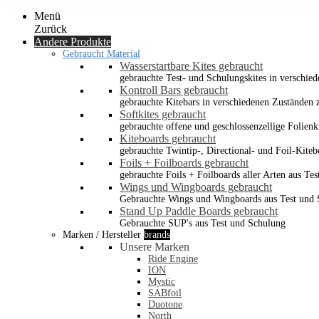
Menü
Zurück
Andere Produkte
Gebraucht Material
Wasserstartbare Kites gebraucht
gebrauchte Test- und Schulungskites in verschied
Kontroll Bars gebraucht
gebrauchte Kitebars in verschiedenen Zuständen z
Softkites gebraucht
gebrauchte offene und geschlossenzellige Folienk
Kiteboards gebraucht
gebrauchte Twintip-, Directional- und Foil-Kiteb
Foils + Foilboards gebraucht
gebrauchte Foils + Foilboards aller Arten aus Te
Wings und Wingboards gebraucht
Gebrauchte Wings und Wingboards aus Test und
Stand Up Paddle Boards gebraucht
Gebrauchte SUP's aus Test und Schulung
Marken / Hersteller
brands
Unsere Marken
Ride Engine
ION
Mystic
SABfoil
Duotone
North