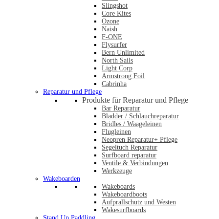
Slingshot
Core Kites
Ozone
Naish
F-ONE
Flysurfer
Bern Unlimited
North Sails
Light Corp
Armstrong Foil
Cabrinha
Reparatur und Pflege
Produkte für Reparatur und Pflege
Bar Reparatur
Bladder / Schlauchreparatur
Bridles / Waageleinen
Flugleinen
Neopren Reparatur+ Pflege
Segeltuch Reparatur
Surfboard reparatur
Ventile & Verbindungen
Werkzeuge
Wakeboarden
Wakeboards
Wakeboardboots
Aufprallschutz und Westen
Wakesurfboards
Stand Up Paddling