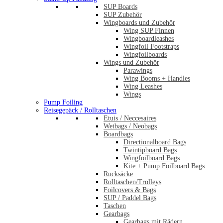
SUP Boards
SUP Zubehör
Wingboards und Zubehör
Wing SUP Finnen
Wingboardleashes
Wingfoil Footstraps
Wingfoilboards
Wings und Zubehör
Parawings
Wing Booms + Handles
Wing Leashes
Wings
Pump Foiling
Reisegepäck / Rolltaschen
Etuis / Neccesaires
Wetbags / Neobags
Boardbags
Directionalboard Bags
Twintipboard Bags
Wingfoilboard Bags
Kite + Pump Foilboard Bags
Rucksäcke
Rolltaschen/Trolleys
Foilcovers & Bags
SUP / Paddel Bags
Taschen
Gearbags
Gearbags mit Rädern