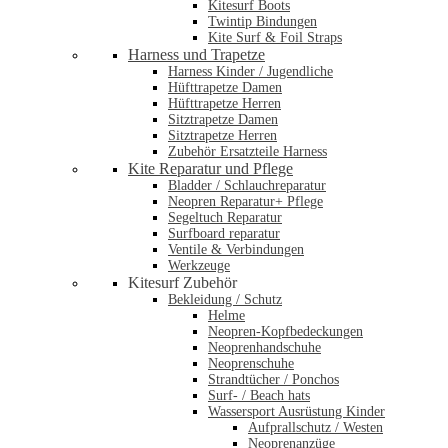
Kitesurf Boots
Twintip Bindungen
Kite Surf & Foil Straps
Harness und Trapetze
Harness Kinder / Jugendliche
Hüfttrapetze Damen
Hüfttrapetze Herren
Sitztrapetze Damen
Sitztrapetze Herren
Zubehör Ersatzteile Harness
Kite Reparatur und Pflege
Bladder / Schlauchreparatur
Neopren Reparatur+ Pflege
Segeltuch Reparatur
Surfboard reparatur
Ventile & Verbindungen
Werkzeuge
Kitesurf Zubehör
Bekleidung / Schutz
Helme
Neopren-Kopfbedeckungen
Neoprenhandschuhe
Neoprenschuhe
Strandtücher / Ponchos
Surf- / Beach hats
Wassersport Ausrüstung Kinder
Aufprallschutz / Westen
Neoprenanzüge