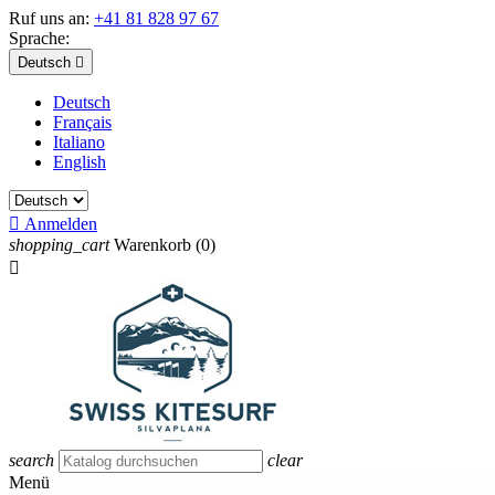
Ruf uns an:
+41 81 828 97 67
Sprache:
Deutsch

Deutsch
Français
Italiano
English

Anmelden
shopping_cart
Warenkorb
(0)

search
clear
Menü