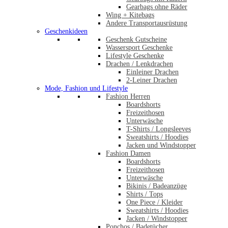
Gearbags ohne Räder
Wing + Kitebags
Andere Transportausrüstung
Geschenkideen
Geschenk Gutscheine
Wassersport Geschenke
Lifestyle Geschenke
Drachen / Lenkdrachen
Einleiner Drachen
2-Leiner Drachen
Mode, Fashion und Lifestyle
Fashion Herren
Boardshorts
Freizeithosen
Unterwäsche
T-Shirts / Longsleeves
Sweatshirts / Hoodies
Jacken und Windstopper
Fashion Damen
Boardshorts
Freizeithosen
Unterwäsche
Bikinis / Badeanzüge
Shirts / Tops
One Piece / Kleider
Sweatshirts / Hoodies
Jacken / Windstopper
Ponchos / Badetücher