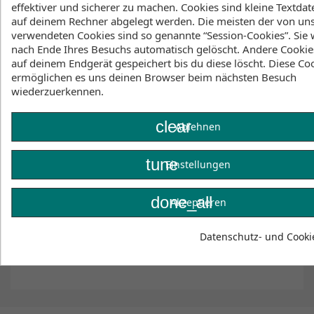
Features
effektiver und sicherer zu machen. Cookies sind kleine Textdate
auf deinem Rechner abgelegt werden. Die meisten der von un
CE approved
verwendeten Cookies sind so genannte “Session-Cookies”. Sie
nach Ende Ihres Besuchs automatisch gelöscht. Andere Cookie
YKK Front-zip
auf deinem Endgerät gespeichert bis du diese löscht. Diese Co
Clash foam
ermöglichen es uns deinen Browser beim nächsten Besuch
wiederzuerkennen.
Zipper Lock
clear
Please note: This is not a floatation device /
Ablehnen
buoyancy aid
tune
Materialien
Einstellungen
MX2 Neoprene
done_all
Akzeptieren
Weitere Informationen
Datenschutz- und Cookie
Declaration of conformity