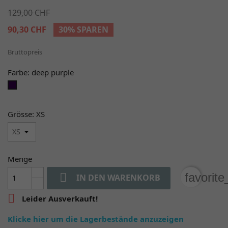
129,00 CHF
90,30 CHF
30% SPAREN
Bruttopreis
Farbe: deep purple
deep
purple
Grösse: XS
Menge

favorit
IN DEN WARENKORB

Leider Ausverkauft!
Klicke hier um die Lagerbestände anzuzeigen