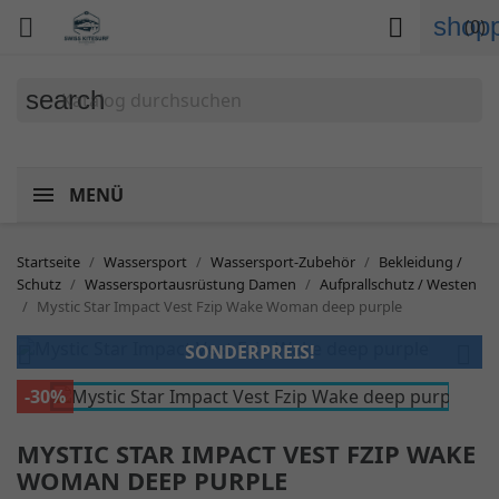
shopp


(0)
search
MENÜ
Startseite
Wassersport
Wassersport-Zubehör
Bekleidung /
Schutz
Wassersportausrüstung Damen
Aufprallschutz / Westen
Mystic Star Impact Vest Fzip Wake Woman deep purple


SONDERPREIS!
-30%
MYSTIC STAR IMPACT VEST FZIP WAKE
WOMAN DEEP PURPLE