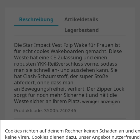
Beschreibung
Artikeldetails
Lagerbestand
Die Star Impact Vest Fzip Wake für Frauen ist
für echt cooles Wakeboarden gemacht. Diese
Weste hat eine CE-Zulassung und einen
robusten YKK-Reißverschluss vorne, sodass
man sie schnell an- und ausziehen kann. Sie
hat Clash-Schaumstoff, der super Stöße
abfedert, ohne dass man
an
Bewegungsfreiheit verliert. Der Zipper Lock
sorgt für noch mehr Sicherheit und hält die
Weste sicher an ihrem Platz.
weniger anzeigen
Produktcode: 35005.240246
Features
Cookies richten auf deinem Rechner keinen Schaden an und en
keine Viren. Cookies dienen dazu, unser Angebot nutzerfreundl